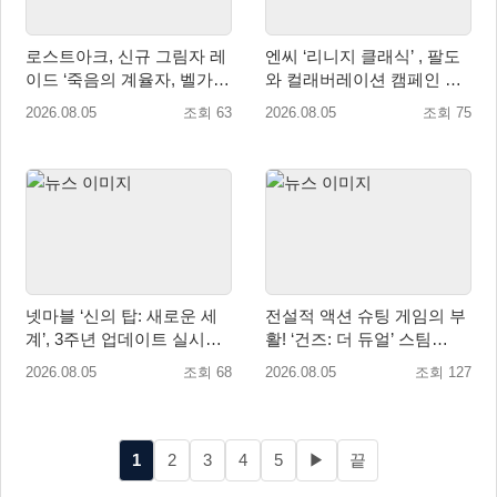
로스트아크, 신규 그림자 레
엔씨 ‘리니지 클래식’ , 팔도
이드 ‘죽음의 계율자, 벨가르
와 컬래버레이션 캠페인 진
딘’ 업데이트
행
2026.08.05
조회 63
2026.08.05
조회 75
넷마블 ‘신의 탑: 새로운 세
전설적 액션 슈팅 게임의 부
계’, 3주년 업데이트 실시…
활! ‘건즈: 더 듀얼’ 스팀
신규 가주 ‘연 이랑’ 등장
(Steam) 8월 14일 정식 오픈
2026.08.05
조회 68
2026.08.05
조회 127
1
2
3
4
5
▶
끝