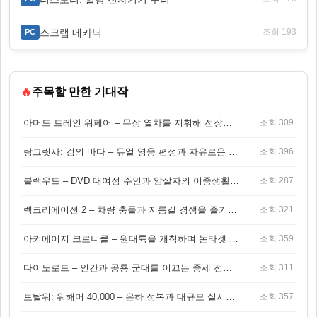
스크랩 메카닉
조회 193
PC
🔥
주목할 만한 기대작
아머드 트레인 워페어 – 무장 열차를 지휘해 전장을 돌파하는 생존 전투 게임
조회 309
랑그릿사: 검의 바다 – 듀얼 영웅 편성과 자유로운 탐험을 결합한 판타지 전략 RPG
조회 396
블랙우드 – DVD 대여점 주인과 암살자의 이중생활을 그린 3인칭 액션 스릴러 게임
조회 287
렉크리에이션 2 – 차량 충돌과 지름길 경쟁을 즐기는 오픈월드 아케이드 레이싱 게임
조회 321
아키에이지 크로니클 – 원대륙을 개척하며 논타겟 전투를 즐기는 오픈월드 MMORPG
조회 359
다이노로드 – 인간과 공룡 군대를 이끄는 중세 전략 액션 RPG
조회 311
토탈워: 워해머 40,000 – 은하 정복과 대규모 실시간 전투가 결합된 전략 게임!
조회 357