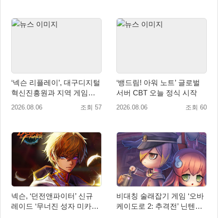
‘넥슨 리플레이’, 대구디지털
‘뱅드림! 아워 노트’ 글로벌
혁신진흥원과 지역 게임산
서버 CBT 오늘 정식 시작
업 육성 위한 업무협약 체결
2026.08.06
조회 57
2026.08.06
조회 60
넥슨, ‘던전앤파이터’ 신규
비대칭 술래잡기 게임 ‘오바
레이드 ‘무너진 성자 미카엘
케이도로 2: 추격전’ 닌텐도
라’ 업데이트!
eShop 출시