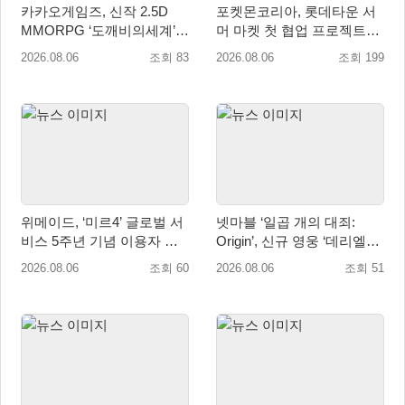
카카오게임즈, 신작 2.5D
포켓몬코리아, 롯데타운 서
MMORPG ‘도깨비의세계’
머 마켓 첫 협업 프로젝트
천만 배우 박지훈 광고 모델
‘포켓몬 별빛낙원’ 개최
2026.08.06
조회 83
2026.08.06
조회 199
발탁
위메이드, ‘미르4’ 글로벌 서
넷마블 ‘일곱 개의 대죄:
비스 5주년 기념 이용자 헌
Origin’, 신규 영웅 ‘데리엘리’
정 영상 공개
업데이트 실시
2026.08.06
조회 60
2026.08.06
조회 51