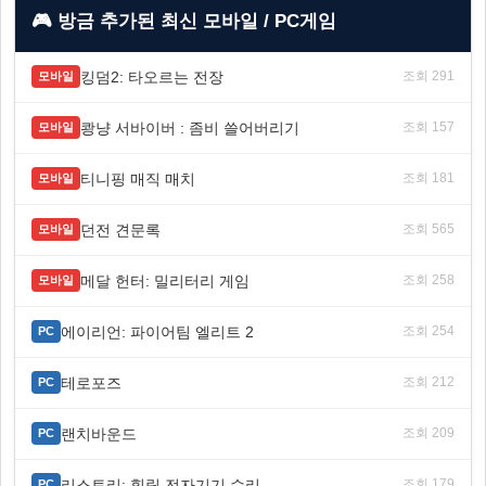
🎮 방금 추가된 최신 모바일 / PC게임
킹덤2: 타오르는 전장
조회 291
모바일
쾅냥 서바이버 : 좀비 쓸어버리기
조회 157
모바일
티니핑 매직 매치
조회 181
모바일
던전 견문록
조회 565
모바일
메달 헌터: 밀리터리 게임
조회 258
모바일
에이리언: 파이어팀 엘리트 2
조회 254
PC
테로포즈
조회 212
PC
랜치바운드
조회 209
PC
리스토리: 힐링 전자기기 수리
조회 179
PC