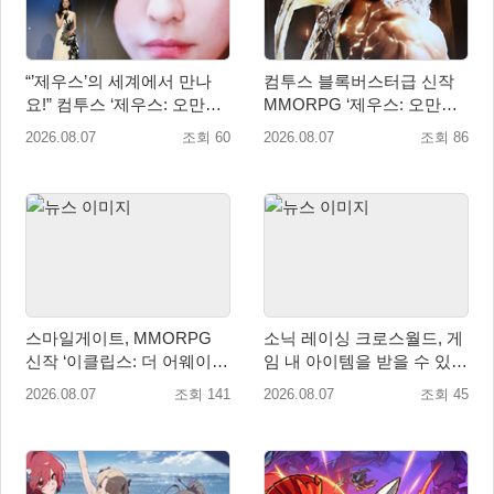
“’제우스’의 세계에서 만나
컴투스 블록버스터급 신작
요!” 컴투스 ‘제우스: 오만의
MMORPG ‘제우스: 오만의
신’ 쇼케이스 찾은 배우 박지
신’, 8월 26일 출시!
2026.08.07
조회 60
2026.08.07
조회 86
현
스마일게이트, MMORPG
소닉 레이싱 크로스월드, 게
신작 ‘이클립스: 더 어웨이크
임 내 아이템을 받을 수 있는
닝’ 9월 10일 론칭!
‘레전드 대회 라운드 7’ 개최!
2026.08.07
조회 141
2026.08.07
조회 45