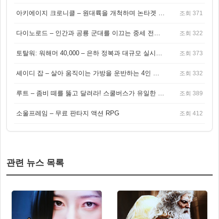
아키에이지 크로니클 – 원대륙을 개척하며 논타겟 전투를 즐기는 오픈월드 MMORPG
조회 371
다이노로드 – 인간과 공룡 군대를 이끄는 중세 전략 액션 RPG
조회 322
토탈워: 워해머 40,000 – 은하 정복과 대규모 실시간 전투가 결합된 전략 게임!
조회 373
셰이디 잡 – 살아 움직이는 가방을 운반하는 4인 협동 물리 어드벤처 게임
조회 332
루트 – 좀비 떼를 뚫고 달려라! 스쿨버스가 유일한 집이 되는 4인 협동 생존 게임
조회 389
소울프레임 – 무료 판타지 액션 RPG
조회 412
관련 뉴스 목록