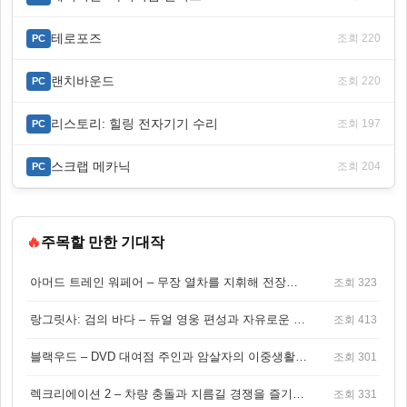
테로포즈
조회 220
PC
랜치바운드
조회 220
PC
리스토리: 힐링 전자기기 수리
조회 197
PC
스크랩 메카닉
조회 204
PC
🔥
주목할 만한 기대작
아머드 트레인 워페어 – 무장 열차를 지휘해 전장을 돌파하는 생존 전투 게임
조회 323
랑그릿사: 검의 바다 – 듀얼 영웅 편성과 자유로운 탐험을 결합한 판타지 전략 RPG
조회 413
블랙우드 – DVD 대여점 주인과 암살자의 이중생활을 그린 3인칭 액션 스릴러 게임
조회 301
렉크리에이션 2 – 차량 충돌과 지름길 경쟁을 즐기는 오픈월드 아케이드 레이싱 게임
조회 331