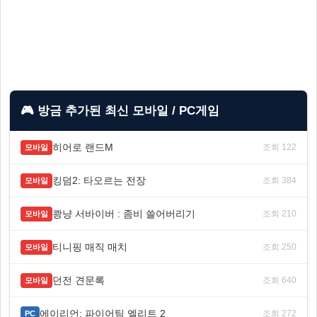
🎮 방금 추가된 최신 모바일 / PC게임
히어로 랜드M
조회 122
모바일
킹덤2: 타오르는 전장
조회 384
모바일
쾅냥 서바이버 : 좀비 쓸어버리기
조회 210
모바일
티니핑 매직 매치
조회 250
모바일
던전 견문록
조회 640
모바일
에이리언: 파이어팀 엘리트 2
조회 272
PC