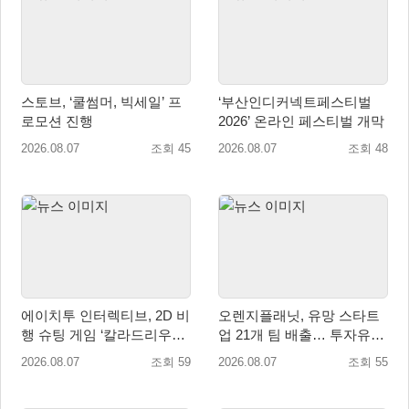
스토브, ‘쿨썸머, 빅세일’ 프
‘부산인디커넥트페스티벌
로모션 진행
2026’ 온라인 페스티벌 개막
2026.08.07
조회 45
2026.08.07
조회 48
에이치투 인터렉티브, 2D 비
오렌지플래닛, 유망 스타트
행 슈팅 게임 ‘칼라드리우스
업 21개 팀 배출… 투자유치∙
2/다크 엘레멘트’ 올 겨울 전
매출성장 성과 눈길
2026.08.07
조회 59
2026.08.07
조회 55
세계 출시 예정