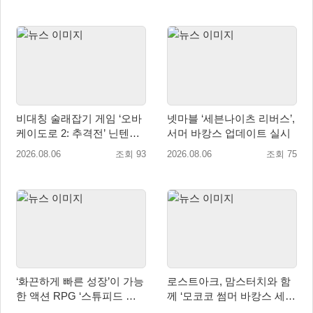
비대칭 술래잡기 게임 ‘오바
넷마블 ‘세븐나이츠 리버스’,
케이도로 2: 추격전’ 닌텐도
서머 바캉스 업데이트 실시
eShop 출시
2026.08.06
조회 93
2026.08.06
조회 75
‘화끈하게 빠른 성장’이 가능
로스트아크, 맘스터치와 함
한 액션 RPG ‘스튜피드 네
께 ‘모코코 썸머 바캉스 세
버 다이즈’ 패키지판 예약판
트’ 출시