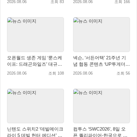
2026.08.06
조회 83
2026.08.06
조회 166
매 개시
오픈월드 생존 게임 ‘룬스케
넥슨, ‘서든어택’ 21주년 기
이프: 드래곤와일즈’ 대규모
념 협동 콘텐츠 ‘UP투게더’
유저 편의성 개선 및 사이드
업데이트
2026.08.06
조회 108
2026.08.06
조회 56
퀘스트 업데이트
닌텐도 스위치2 ‘데빌메이크
컴투스 ‘SWC2026’, 8일 오
라이 5 데빌 헌터 에디션’ 패
픈 퀄리파이어-한국으로 시