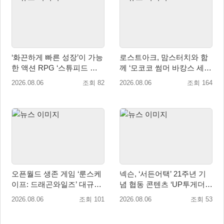
‘화끈하게 빠른 성장’이 가능
로스트아크, 맘스터치와 함
한 액션 RPG ‘스튜피드 네
께 ‘모코코 썸머 바캉스 세
버 다이즈’ 패키지판 예약판
트’ 출시
2026.08.06
조회 82
2026.08.06
조회 164
매 개시
오픈월드 생존 게임 ‘룬스케
넥슨, ‘서든어택’ 21주년 기
이프: 드래곤와일즈’ 대규모
념 협동 콘텐츠 ‘UP투게더’
유저 편의성 개선 및 사이드
업데이트
2026.08.06
조회 101
2026.08.06
조회 53
퀘스트 업데이트