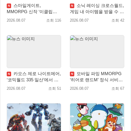
스마일게이트,
소닉 레이싱 크로스월드,
N
N
MMORPG 신작 ‘이클립스:
게임 내 아이템을 받을 수 있
더 어웨이크닝’ 9월 10일 론
는 ‘레전드 대회 라운드 7’ 개
2026.08.07
조회 116
2026.08.07
조회 42
칭!
최!
카오스 제로 나이트메어,
모바일 파밍 MMORPG
N
N
‘코믹월드 335 일산’에서 이
‘히어로 랜드M’ 정식 서비스
용자 소통 예고
돌입
2026.08.07
조회 51
2026.08.07
조회 67