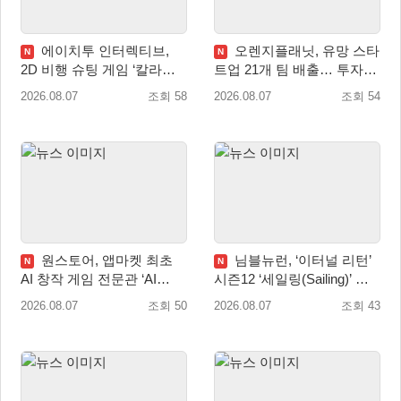
에이치투 인터렉티브,
오렌지플래닛, 유망 스타
N
N
2D 비행 슈팅 게임 ‘칼라드
트업 21개 팀 배출… 투자유
리우스2/다크 엘레멘트’ 올
치∙매출성장 성과 눈길
2026.08.07
조회 58
2026.08.07
조회 54
겨울 전 세계 출시 예정
원스토어, 앱마켓 최초
님블뉴런, ‘이터널 리턴’
N
N
AI 창작 게임 전문관 ‘AI
시즌12 ‘세일링(Sailing)’ 프
Games’ 오픈
리시즌 시작
2026.08.07
조회 50
2026.08.07
조회 43