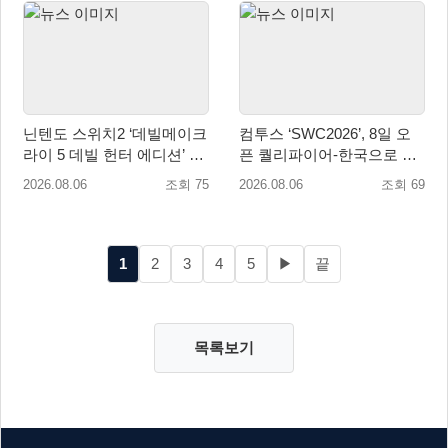
닌텐도 스위치2 ‘데빌메이크
컴투스 ‘SWC2026’, 8일 오
라이 5 데빌 헌터 에디션’ 패
픈 퀄리파이어-한국으로 시
키지 제품 8월 7일 예약판매
즌 개막!
2026.08.06
조회 75
2026.08.06
조회 69
개시
1
2
3
4
5
▶
끝
목록보기