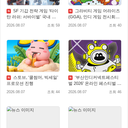
SF 기갑 전략 게임 ‘타이
그라비티 게임 어라이즈
N
N
탄 러쉬: 서바이벌’ 국내 정
(GGA), 인디 게임 전시회
식 출시
‘도쿄 게임 던전 13’ 참가!
2026.08.07
조회 59
2026.08.07
조회 40
스토브, ‘쿨썸머, 빅세일’
‘부산인디커넥트페스티
N
N
프로모션 진행
벌 2026’ 온라인 페스티벌 개
막
2026.08.07
조회 44
2026.08.07
조회 46