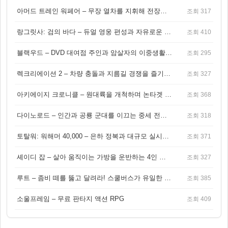
아머드 트레인 워페어 – 무장 열차를 지휘해 전장을 돌파하는 생존 전투 게임
조회 317
랑그릿사: 검의 바다 – 듀얼 영웅 편성과 자유로운 탐험을 결합한 판타지 전략 RPG
조회 410
블랙우드 – DVD 대여점 주인과 암살자의 이중생활을 그린 3인칭 액션 스릴러 게임
조회 295
렉크리에이션 2 – 차량 충돌과 지름길 경쟁을 즐기는 오픈월드 아케이드 레이싱 게임
조회 327
아키에이지 크로니클 – 원대륙을 개척하며 논타겟 전투를 즐기는 오픈월드 MMORPG
조회 368
다이노로드 – 인간과 공룡 군대를 이끄는 중세 전략 액션 RPG
조회 318
토탈워: 워해머 40,000 – 은하 정복과 대규모 실시간 전투가 결합된 전략 게임!
조회 371
셰이디 잡 – 살아 움직이는 가방을 운반하는 4인 협동 물리 어드벤처 게임
조회 327
루트 – 좀비 떼를 뚫고 달려라! 스쿨버스가 유일한 집이 되는 4인 협동 생존 게임
조회 385
소울프레임 – 무료 판타지 액션 RPG
조회 409