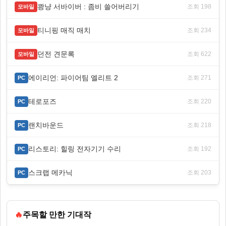
쾅냥 서바이버 : 좀비 쓸어버리기
조회 198
모바일
티니핑 매직 매치
조회 234
모바일
던전 견문록
조회 622
모바일
에이리언: 파이어팀 엘리트 2
조회 271
PC
테로포즈
조회 220
PC
랜치바운드
조회 218
PC
리스토리: 힐링 전자기기 수리
조회 192
PC
스크랩 메카닉
조회 203
PC
🔥
주목할 만한 기대작