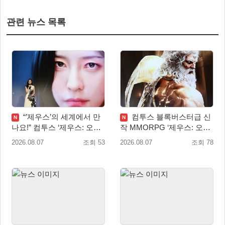
관련 뉴스 목록
“’제우스’의 세계에서 만
컴투스 블록버스터급 신
N
N
나요!” 컴투스 ‘제우스: 오만
작 MMORPG ‘제우스: 오만
의 신’ 쇼케이스 찾은 배우
의 신’, 8월 26일 출시!
2026.08.07
조회 53
2026.08.07
조회 78
박지현