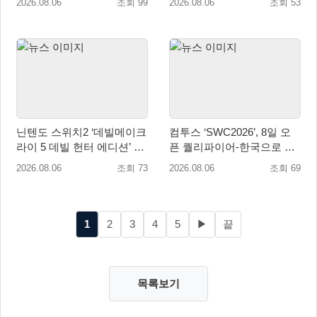
2026.08.06
조회 99
2026.08.06
조회 53
퀘스트 업데이트
닌텐도 스위치2 ‘데빌메이크
컴투스 ‘SWC2026’, 8일 오
라이 5 데빌 헌터 에디션’ 패
픈 퀄리파이어-한국으로 시
키지 제품 8월 7일 예약판매
즌 개막!
2026.08.06
조회 73
2026.08.06
조회 69
개시
1
2
3
4
5
▶
끝
목록보기