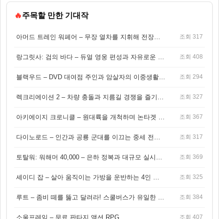
🔥
주목할 만한 기대작
아머드 트레인 워페어 – 무장 열차를 지휘해 전장을 돌파하는 생존 전투 게임
조회 317
랑그릿사: 검의 바다 – 듀얼 영웅 편성과 자유로운 탐험을 결합한 판타지 전략 RPG
조회 408
블랙우드 – DVD 대여점 주인과 암살자의 이중생활을 그린 3인칭 액션 스릴러 게임
조회 294
렉크리에이션 2 – 차량 충돌과 지름길 경쟁을 즐기는 오픈월드 아케이드 레이싱 게임
조회 327
아키에이지 크로니클 – 원대륙을 개척하며 논타겟 전투를 즐기는 오픈월드 MMORPG
조회 367
다이노로드 – 인간과 공룡 군대를 이끄는 중세 전략 액션 RPG
조회 317
토탈워: 워해머 40,000 – 은하 정복과 대규모 실시간 전투가 결합된 전략 게임!
조회 369
셰이디 잡 – 살아 움직이는 가방을 운반하는 4인 협동 물리 어드벤처 게임
조회 325
루트 – 좀비 떼를 뚫고 달려라! 스쿨버스가 유일한 집이 되는 4인 협동 생존 게임
조회 384
소울프레임 – 무료 판타지 액션 RPG
조회 407