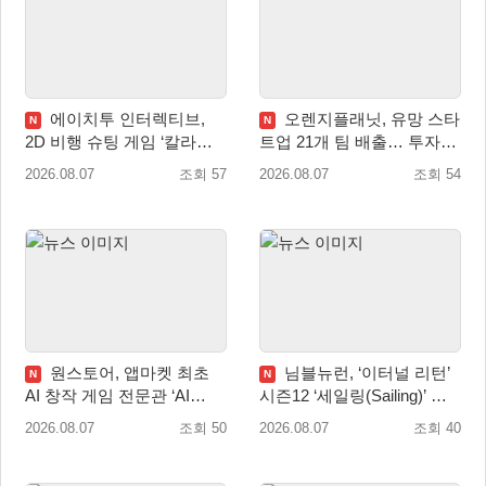
에이치투 인터렉티브,
오렌지플래닛, 유망 스타
N
N
2D 비행 슈팅 게임 ‘칼라드
트업 21개 팀 배출… 투자유
리우스2/다크 엘레멘트’ 올
치∙매출성장 성과 눈길
2026.08.07
조회 57
2026.08.07
조회 54
겨울 전 세계 출시 예정
원스토어, 앱마켓 최초
님블뉴런, ‘이터널 리턴’
N
N
AI 창작 게임 전문관 ‘AI
시즌12 ‘세일링(Sailing)’ 프
Games’ 오픈
리시즌 시작
2026.08.07
조회 50
2026.08.07
조회 40