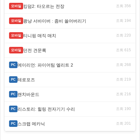
킹덤2: 타오르는 전장
조회 356
모바일
쾅냥 서바이버 : 좀비 쓸어버리기
조회 194
모바일
티니핑 매직 매치
조회 220
모바일
던전 견문록
조회 615
모바일
에이리언: 파이어팀 엘리트 2
조회 268
PC
테로포즈
조회 219
PC
랜치바운드
조회 216
PC
리스토리: 힐링 전자기기 수리
조회 190
PC
스크랩 메카닉
조회 201
PC