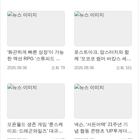
‘화끈하게 빠른 성장’이 가능
로스트아크, 맘스터치와 함
한 액션 RPG ‘스튜피드 네
께 ‘모코코 썸머 바캉스 세
버 다이즈’ 패키지판 예약판
트’ 출시
2026.08.06
조회 79
2026.08.06
조회 161
매 개시
오픈월드 생존 게임 ‘룬스케
넥슨, ‘서든어택’ 21주년 기
이프: 드래곤와일즈’ 대규모
념 협동 콘텐츠 ‘UP투게더’
유저 편의성 개선 및 사이드
업데이트