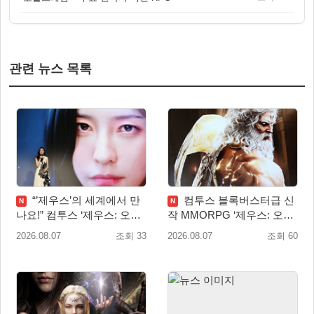
관련 뉴스 목록
“’제우스’의 세계에서 만
컴투스 블록버스터급 신
N
N
나요!” 컴투스 ‘제우스: 오만
작 MMORPG ‘제우스: 오만
의 신’ 쇼케이스 찾은 배우
의 신’, 8월 26일 출시!
2026.08.07
조회 33
2026.08.07
조회 60
박지현