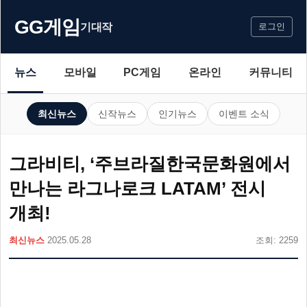
GG게임
기대작
로그인
뉴스
모바일
PC게임
온라인
커뮤니티
최신뉴스
신작뉴스
인기뉴스
이벤트 소식
그라비티, ‘주브라질한국문화원에서
만나는 라그나로크 LATAM’ 전시
개최!
최신뉴스
2025.05.28
조회: 2259