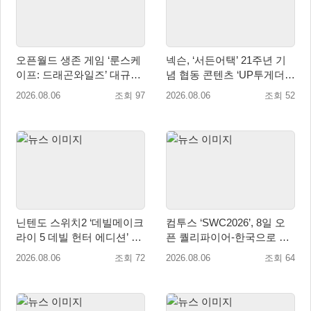
오픈월드 생존 게임 ‘룬스케
넥슨, ‘서든어택’ 21주년 기
이프: 드래곤와일즈’ 대규모
념 협동 콘텐츠 ‘UP투게더’
유저 편의성 개선 및 사이드
업데이트
2026.08.06
조회 97
2026.08.06
조회 52
퀘스트 업데이트
닌텐도 스위치2 ‘데빌메이크
컴투스 ‘SWC2026’, 8일 오
라이 5 데빌 헌터 에디션’ 패
픈 퀄리파이어-한국으로 시
키지 제품 8월 7일 예약판매
즌 개막!
2026.08.06
조회 72
2026.08.06
조회 64
개시