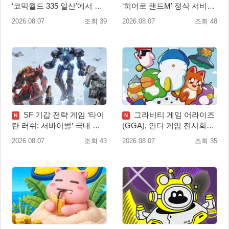
‘코믹월드 335 일산’에서 이
‘히어로 랜드M’ 정식 서비스
용자 소통 예고
돌입
2026.08.07
조회 39
2026.08.07
조회 48
SF 기갑 전략 게임 ‘타이
그라비티 게임 어라이즈
N
N
탄 러쉬: 서바이벌’ 국내 정
(GGA), 인디 게임 전시회
식 출시
‘도쿄 게임 던전 13’ 참가!
2026.08.07
조회 43
2026.08.07
조회 35