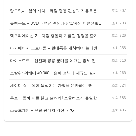
랑그릿사: 검의 바다 – 듀얼 영웅 편성과 자유로운 탐험을 결합한 판타지 전략 RPG
조회 407
블랙우드 – DVD 대여점 주인과 암살자의 이중생활을 그린 3인칭 액션 스릴러 게임
조회 293
렉크리에이션 2 – 차량 충돌과 지름길 경쟁을 즐기는 오픈월드 아케이드 레이싱 게임
조회 326
아키에이지 크로니클 – 원대륙을 개척하며 논타겟 전투를 즐기는 오픈월드 MMORPG
조회 366
다이노로드 – 인간과 공룡 군대를 이끄는 중세 전략 액션 RPG
조회 316
토탈워: 워해머 40,000 – 은하 정복과 대규모 실시간 전투가 결합된 전략 게임!
조회 368
셰이디 잡 – 살아 움직이는 가방을 운반하는 4인 협동 물리 어드벤처 게임
조회 324
루트 – 좀비 떼를 뚫고 달려라! 스쿨버스가 유일한 집이 되는 4인 협동 생존 게임
조회 383
소울프레임 – 무료 판타지 액션 RPG
조회 405