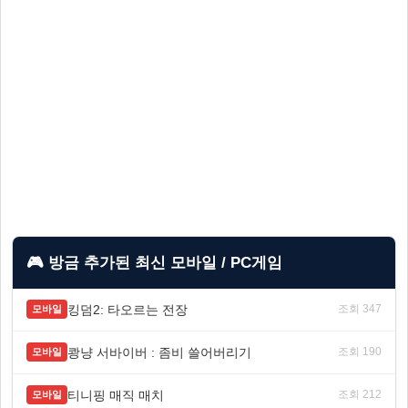
🎮 방금 추가된 최신 모바일 / PC게임
킹덤2: 타오르는 전장
조회 347
모바일
쾅냥 서바이버 : 좀비 쓸어버리기
조회 190
모바일
티니핑 매직 매치
조회 212
모바일