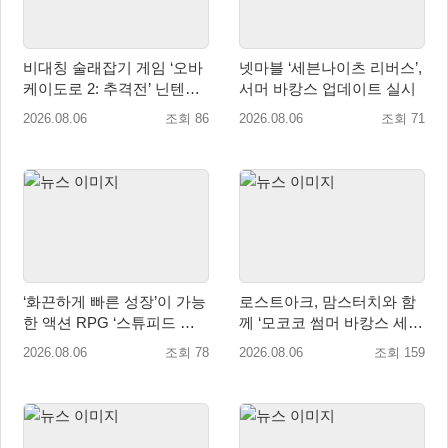
비대칭 술래잡기 게임 ‘오바
넷마블 ‘세븐나이츠 리버스’,
케이도로 2: 추격전’ 닌텐도
서머 바캉스 업데이트 실시
eShop 출시
2026.08.06
조회 86
2026.08.06
조회 71
‘화끈하게 빠른 성장’이 가능
로스트아크, 맘스터치와 함
한 액션 RPG ‘스튜피드 네
께 ‘모코코 썸머 바캉스 세
버 다이즈’ 패키지판 예약판
트’ 출시
2026.08.06
조회 78
2026.08.06
조회 159
매 개시