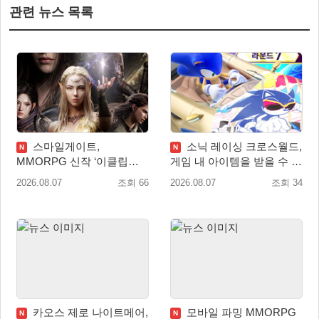
관련 뉴스 목록
스마일게이트,
소닉 레이싱 크로스월드,
N
N
MMORPG 신작 ‘이클립스:
게임 내 아이템을 받을 수 있
더 어웨이크닝’ 9월 10일 론
는 ‘레전드 대회 라운드 7’ 개
2026.08.07
조회 66
2026.08.07
조회 34
칭!
최!
카오스 제로 나이트메어,
모바일 파밍 MMORPG
N
N