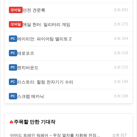
던전 견문록
조회 603
모바일
메달 헌터: 밀리터리 게임
조회 275
모바일
에이리언: 파이어팀 엘리트 2
조회 264
PC
테로포즈
조회 218
PC
랜치바운드
조회 215
PC
리스토리: 힐링 전자기기 수리
조회 189
PC
스크랩 메카닉
조회 198
PC
🔥
주목할 만한 기대작
아머드 트레인 워페어 – 무장 열차를 지휘해 전장을 돌파하는 생존 전투 게임
조회 317