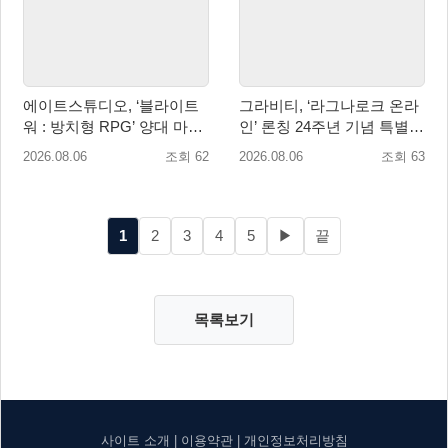
에이트스튜디오, ‘블라이트
그라비티, ‘라그나로크 온라
워 : 방치형 RPG’ 양대 마켓
인’ 론칭 24주년 기념 특별
인기 순위 1위 달성
감사 축제 실시!
2026.08.06
조회 62
2026.08.06
조회 63
1
2
3
4
5
▶
끝
목록보기
사이트 소개
|
이용약관
|
개인정보처리방침