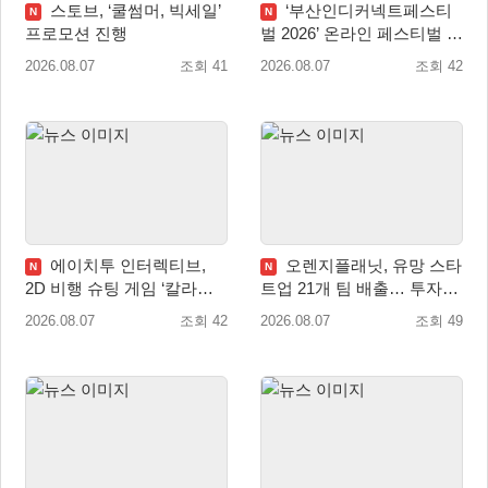
스토브, ‘쿨썸머, 빅세일’
‘부산인디커넥트페스티
N
N
프로모션 진행
벌 2026’ 온라인 페스티벌 개
막
2026.08.07
조회 41
2026.08.07
조회 42
에이치투 인터렉티브,
오렌지플래닛, 유망 스타
N
N
2D 비행 슈팅 게임 ‘칼라드
트업 21개 팀 배출… 투자유
리우스2/다크 엘레멘트’ 올
치∙매출성장 성과 눈길
2026.08.07
조회 42
2026.08.07
조회 49
겨울 전 세계 출시 예정