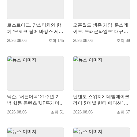
로스트아크, 맘스터치와 함
오픈월드 생존 게임 ‘룬스케
께 ‘모코코 썸머 바캉스 세
이프: 드래곤와일즈’ 대규모
트’ 출시
유저 편의성 개선 및 사이드
2026.08.06
조회 145
2026.08.06
조회 89
퀘스트 업데이트
넥슨, ‘서든어택’ 21주년 기
닌텐도 스위치2 ‘데빌메이크
념 협동 콘텐츠 ‘UP투게더’
라이 5 데빌 헌터 에디션’ 패
업데이트
키지 제품 8월 7일 예약판매
2026.08.06
조회 51
2026.08.06
조회 67
개시