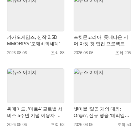
카카오게임즈, 신작 2.5D
포켓몬코리아, 롯데타운 서
MMORPG ‘도깨비의세계’
머 마켓 첫 협업 프로젝트
천만 배우 박지훈 광고 모델
‘포켓몬 별빛낙원’ 개최
2026.08.06
조회 88
2026.08.06
조회 205
발탁
위메이드, ‘미르4’ 글로벌 서
넷마블 ‘일곱 개의 대죄:
비스 5주년 기념 이용자 헌
Origin’, 신규 영웅 ‘데리엘리’
정 영상 공개
업데이트 실시
2026.08.06
조회 63
2026.08.06
조회 53