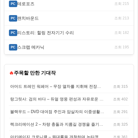
테로포즈
조회 215
PC
랜치바운드
조회 213
PC
리스토리: 힐링 전자기기 수리
조회 182
PC
스크랩 메카닉
조회 195
PC
🔥
주목할 만한 기대작
아머드 트레인 워페어 – 무장 열차를 지휘해 전장을 돌파하는 생존 전투 게임
조회 315
랑그릿사: 검의 바다 – 듀얼 영웅 편성과 자유로운 탐험을 결합한 판타지 전략 RPG
조회 402
블랙우드 – DVD 대여점 주인과 암살자의 이중생활을 그린 3인칭 액션 스릴러 게임
조회 291
렉크리에이션 2 – 차량 충돌과 지름길 경쟁을 즐기는 오픈월드 아케이드 레이싱 게임
조회 325
아키에이지 크로니클 – 원대륙을 개척하며 논타겟 전투를 즐기는 오픈월드 MMORPG
조회 361