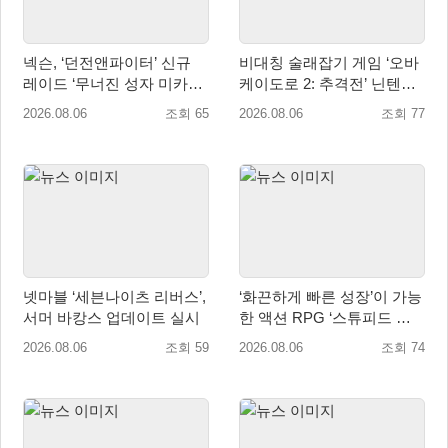
넥슨, ‘던전앤파이터’ 신규
비대칭 술래잡기 게임 ‘오바
레이드 ‘무너진 성자 미카엘
케이도로 2: 추격전’ 닌텐도
라’ 업데이트!
eShop 출시
2026.08.06
조회 65
2026.08.06
조회 77
넷마블 ‘세븐나이츠 리버스’,
‘화끈하게 빠른 성장’이 가능
서머 바캉스 업데이트 실시
한 액션 RPG ‘스튜피드 네
버 다이즈’ 패키지판 예약판
2026.08.06
조회 59
2026.08.06
조회 74
매 개시