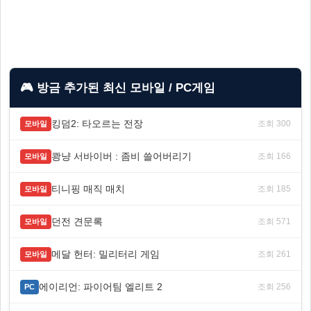
🎮 방금 추가된 최신 모바일 / PC게임
킹덤2: 타오르는 전장
조회 300
모바일
쾅냥 서바이버 : 좀비 쓸어버리기
조회 166
모바일
티니핑 매직 매치
조회 185
모바일
던전 견문록
조회 571
모바일
메달 헌터: 밀리터리 게임
조회 261
모바일
에이리언: 파이어팀 엘리트 2
조회 256
PC