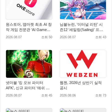
원스토어, 앱마켓 최초 AI 창
님블뉴런, ‘이터널 리턴’ 시
작 게임 전문관 ‘AI Games’
즌12 ‘세일링(Sailing)’ 프리
오픈
시즌 시작
2026.08.07
조회 50
2026.08.07
조회 43
넷마블 ‘킹 오브 파이터
웹젠, 2026년 상반기 실적
AFK’, 신규 파이터 ‘애쉬 크
공시
림존’ 업데이트
2026.08.07
조회 45
2026.08.06
조회 73