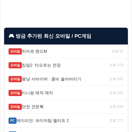
🎮 방금 추가된 최신 모바일 / PC게임
히어로 랜드M
조회 97
모바일
킹덤2: 타오르는 전장
조회 374
모바일
쾅냥 서바이버 : 좀비 쓸어버리기
조회 202
모바일
티니핑 매직 매치
조회 241
모바일
던전 견문록
조회 630
모바일
에이리언: 파이어팀 엘리트 2
조회 271
PC