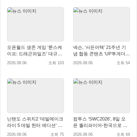
오픈월드 생존 게임 ‘룬스케
넥슨, ‘서든어택’ 21주년 기
이프: 드래곤와일즈’ 대규모
념 협동 콘텐츠 ‘UP투게더’
유저 편의성 개선 및 사이드
업데이트
2026.08.06
조회 103
2026.08.06
조회 54
퀘스트 업데이트
닌텐도 스위치2 ‘데빌메이크
컴투스 ‘SWC2026’, 8일 오
라이 5 데빌 헌터 에디션’ 패
픈 퀄리파이어-한국으로 시
키지 제품 8월 7일 예약판매
즌 개막!
2026.08.06
조회 75
2026.08.06
조회 69