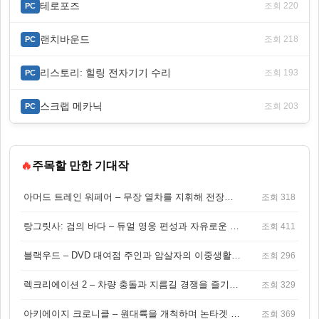
테로포즈
조회 220
PC
랜치바운드
조회 218
PC
리스토리: 힐링 전자기기 수리
조회 193
PC
스크랩 메카닉
조회 203
PC
🔥
주목할 만한 기대작
아머드 트레인 워페어 – 무장 열차를 지휘해 전장을 돌파하는 생존 전투 게임
조회 318
랑그릿사: 검의 바다 – 듀얼 영웅 편성과 자유로운 탐험을 결합한 판타지 전략 RPG
조회 411
블랙우드 – DVD 대여점 주인과 암살자의 이중생활을 그린 3인칭 액션 스릴러 게임
조회 296
렉크리에이션 2 – 차량 충돌과 지름길 경쟁을 즐기는 오픈월드 아케이드 레이싱 게임
조회 329
아키에이지 크로니클 – 원대륙을 개척하며 논타겟 전투를 즐기는 오픈월드 MMORPG
조회 369