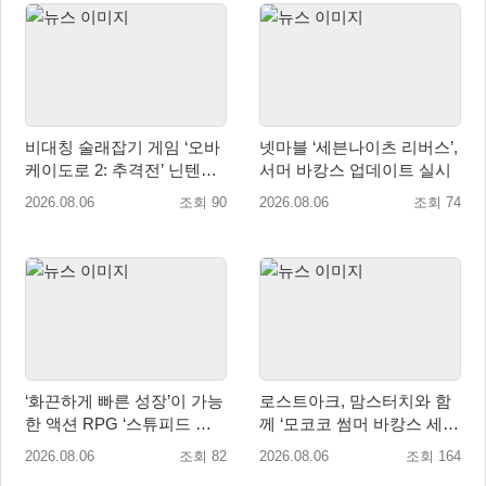
비대칭 술래잡기 게임 ‘오바
넷마블 ‘세븐나이츠 리버스’,
케이도로 2: 추격전’ 닌텐도
서머 바캉스 업데이트 실시
eShop 출시
2026.08.06
조회 90
2026.08.06
조회 74
‘화끈하게 빠른 성장’이 가능
로스트아크, 맘스터치와 함
한 액션 RPG ‘스튜피드 네
께 ‘모코코 썸머 바캉스 세
버 다이즈’ 패키지판 예약판
트’ 출시
2026.08.06
조회 82
2026.08.06
조회 164
매 개시