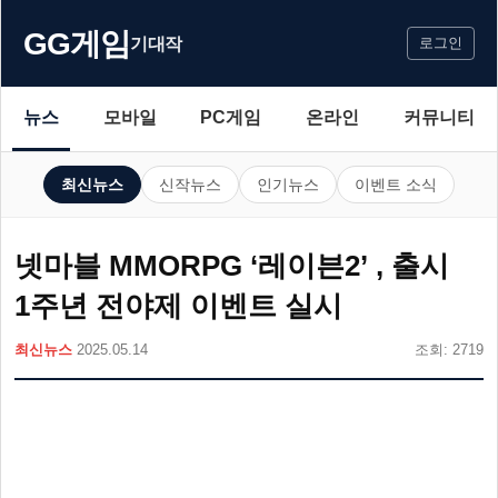
GG게임
기대작
로그인
뉴스
모바일
PC게임
온라인
커뮤니티
최신뉴스
신작뉴스
인기뉴스
이벤트 소식
넷마블 MMORPG ‘레이븐2’ , 출시
1주년 전야제 이벤트 실시
최신뉴스
2025.05.14
조회: 2719