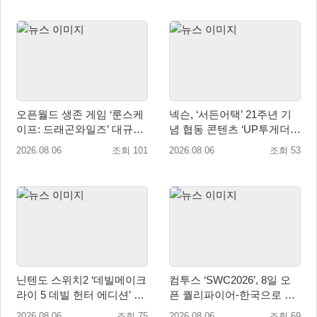
오픈월드 생존 게임 ‘룬스케
넥슨, ‘서든어택’ 21주년 기
이프: 드래곤와일즈’ 대규모
념 협동 콘텐츠 ‘UP투게더’
유저 편의성 개선 및 사이드
업데이트
2026.08.06
조회 101
2026.08.06
조회 53
퀘스트 업데이트
닌텐도 스위치2 ‘데빌메이크
컴투스 ‘SWC2026’, 8일 오
라이 5 데빌 헌터 에디션’ 패
픈 퀄리파이어-한국으로 시
키지 제품 8월 7일 예약판매
즌 개막!
2026.08.06
조회 75
2026.08.06
조회 69