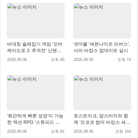
비대칭 술래잡기 게임 ‘오바
넷마블 ‘세븐나이츠 리버스’,
케이도로 2: 추격전’ 닌텐도
서머 바캉스 업데이트 실시
eShop 출시
2026.08.06
조회 90
2026.08.06
조회 74
‘화끈하게 빠른 성장’이 가능
로스트아크, 맘스터치와 함
한 액션 RPG ‘스튜피드 네
께 ‘모코코 썸머 바캉스 세
버 다이즈’ 패키지판 예약판
트’ 출시
2026.08.06
조회 82
2026.08.06
조회 164
매 개시