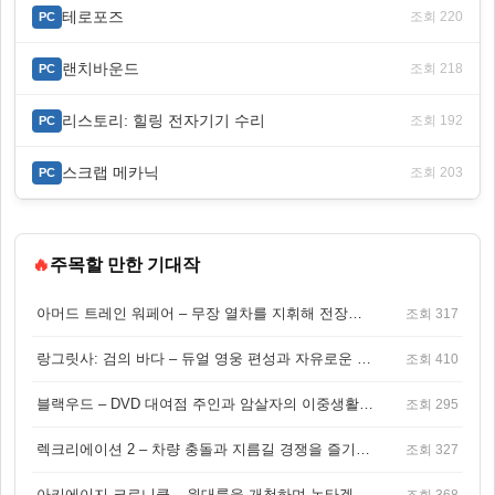
테로포즈
조회 220
PC
랜치바운드
조회 218
PC
리스토리: 힐링 전자기기 수리
조회 192
PC
스크랩 메카닉
조회 203
PC
🔥
주목할 만한 기대작
아머드 트레인 워페어 – 무장 열차를 지휘해 전장을 돌파하는 생존 전투 게임
조회 317
랑그릿사: 검의 바다 – 듀얼 영웅 편성과 자유로운 탐험을 결합한 판타지 전략 RPG
조회 410
블랙우드 – DVD 대여점 주인과 암살자의 이중생활을 그린 3인칭 액션 스릴러 게임
조회 295
렉크리에이션 2 – 차량 충돌과 지름길 경쟁을 즐기는 오픈월드 아케이드 레이싱 게임
조회 327
아키에이지 크로니클 – 원대륙을 개척하며 논타겟 전투를 즐기는 오픈월드 MMORPG
조회 368