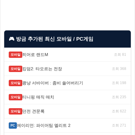
🎮 방금 추가된 최신 모바일 / PC게임
히어로 랜드M
조회 81
모바일
킹덤2: 타오르는 전장
조회 368
모바일
쾅냥 서바이버 : 좀비 쓸어버리기
조회 198
모바일
티니핑 매직 매치
조회 235
모바일
던전 견문록
조회 622
모바일
에이리언: 파이어팀 엘리트 2
조회 271
PC