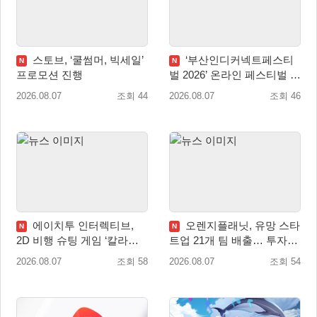
스토브, ‘쿨썸머, 빅세일’
‘부산인디커넥트페스티
N
N
프로모션 진행
벌 2026’ 온라인 페스티벌 개
막
2026.08.07
조회 44
2026.08.07
조회 46
에이치투 인터렉티브,
오렌지플래닛, 유망 스타
N
N
2D 비행 슈팅 게임 ‘칼라드
트업 21개 팀 배출… 투자유
리우스2/다크 엘레멘트’ 올
치∙매출성장 성과 눈길
2026.08.07
조회 58
2026.08.07
조회 54
겨울 전 세계 출시 예정