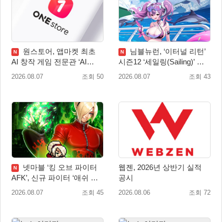
원스토어, 앱마켓 최초
님블뉴런, ‘이터널 리턴’
N
N
AI 창작 게임 전문관 ‘AI
시즌12 ‘세일링(Sailing)’ 프
Games’ 오픈
리시즌 시작
2026.08.07
조회 50
2026.08.07
조회 43
넷마블 ‘킹 오브 파이터
웹젠, 2026년 상반기 실적
N
AFK’, 신규 파이터 ‘애쉬 크
공시
림존’ 업데이트
2026.08.07
조회 45
2026.08.06
조회 72