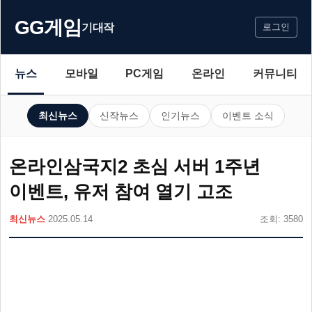
GG게임
기대작
로그인
뉴스
모바일
PC게임
온라인
커뮤니티
최신뉴스
신작뉴스
인기뉴스
이벤트 소식
온라인삼국지2 초심 서버 1주년
이벤트, 유저 참여 열기 고조
최신뉴스
2025.05.14
조회: 3580