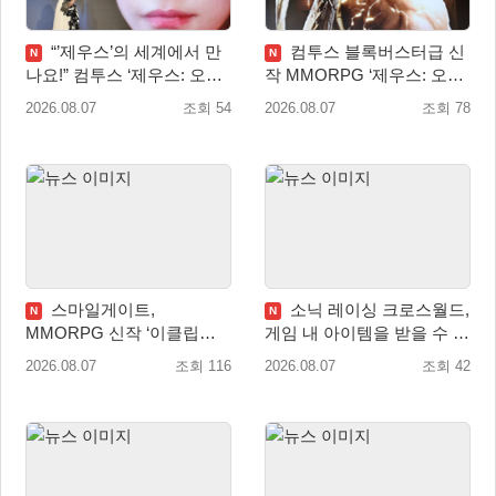
“’제우스’의 세계에서 만
컴투스 블록버스터급 신
N
N
나요!” 컴투스 ‘제우스: 오만
작 MMORPG ‘제우스: 오만
의 신’ 쇼케이스 찾은 배우
의 신’, 8월 26일 출시!
2026.08.07
조회 54
2026.08.07
조회 78
박지현
스마일게이트,
소닉 레이싱 크로스월드,
N
N
MMORPG 신작 ‘이클립스:
게임 내 아이템을 받을 수 있
더 어웨이크닝’ 9월 10일 론
는 ‘레전드 대회 라운드 7’ 개
2026.08.07
조회 116
2026.08.07
조회 42
칭!
최!