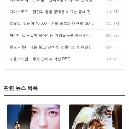
다이노로드 – 인간과 공룡 군대를 이끄는 중세 전략 액션 RPG
조회 319
토탈워: 워해머 40,000 – 은하 정복과 대규모 실시간 전투가 결합된 전략 게임!
조회 371
셰이디 잡 – 살아 움직이는 가방을 운반하는 4인 협동 물리 어드벤처 게임
조회 327
루트 – 좀비 떼를 뚫고 달려라! 스쿨버스가 유일한 집이 되는 4인 협동 생존 게임
조회 385
소울프레임 – 무료 판타지 액션 RPG
조회 409
관련 뉴스 목록