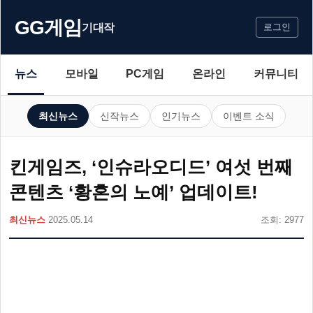
GG게임
기대작
로그인
뉴스
모바일
PC게임
온라인
커뮤니티
최신뉴스
신작뉴스
인기뉴스
이벤트 소식
킨게임즈, ‘인슈라오디드’ 여섯 번째
콘텐츠 ‘황혼의 노예’ 업데이트!
최신뉴스
2025.05.14
조회: 2977