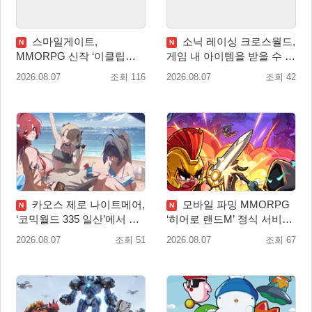
스마일게이트,
소닉 레이싱 크로스월드,
N
N
MMORPG 신작 ‘이클립스:
게임 내 아이템을 받을 수 있
더 어웨이크닝’ 9월 10일 론
는 ‘레전드 대회 라운드 7’ 개
2026.08.07
조회 116
2026.08.07
조회 42
칭!
최!
카오스 제로 나이트메어,
모바일 파밍 MMORPG
N
N
‘코믹월드 335 일산’에서 이
‘히어로 랜드M’ 정식 서비스
용자 소통 예고
돌입
2026.08.07
조회 51
2026.08.07
조회 67