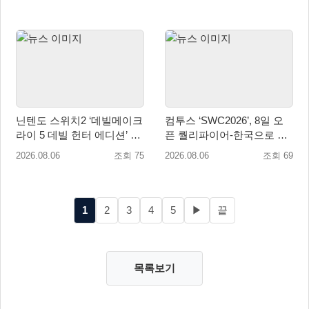
퀘스트 업데이트
닌텐도 스위치2 ‘데빌메이크
컴투스 ‘SWC2026’, 8일 오
라이 5 데빌 헌터 에디션’ 패
픈 퀄리파이어-한국으로 시
키지 제품 8월 7일 예약판매
즌 개막!
2026.08.06
조회 75
2026.08.06
조회 69
개시
1
2
3
4
5
▶
끝
목록보기