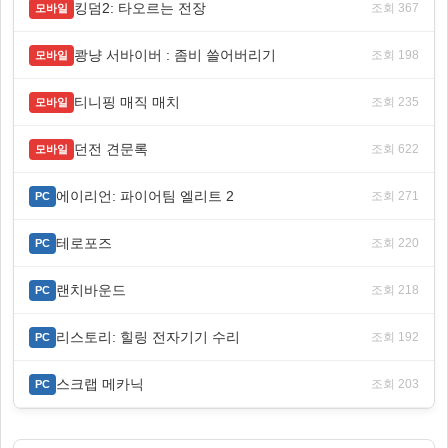
킹덤2: 타오르는 전장
조회 367
모바일
쾅냥 서바이버 : 좀비 쓸어버리기
조회 198
모바일
티니핑 매직 매치
조회 235
모바일
던전 견문록
조회 622
모바일
에이리언: 파이어팀 엘리트 2
조회 271
PC
테로포즈
조회 220
PC
랜치바운드
조회 218
PC
리스토리: 힐링 전자기기 수리
조회 192
PC
스크랩 메카닉
조회 203
PC