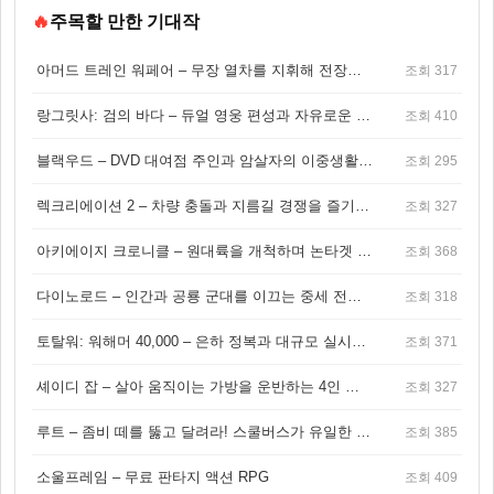
🔥
주목할 만한 기대작
아머드 트레인 워페어 – 무장 열차를 지휘해 전장을 돌파하는 생존 전투 게임
조회 317
랑그릿사: 검의 바다 – 듀얼 영웅 편성과 자유로운 탐험을 결합한 판타지 전략 RPG
조회 410
블랙우드 – DVD 대여점 주인과 암살자의 이중생활을 그린 3인칭 액션 스릴러 게임
조회 295
렉크리에이션 2 – 차량 충돌과 지름길 경쟁을 즐기는 오픈월드 아케이드 레이싱 게임
조회 327
아키에이지 크로니클 – 원대륙을 개척하며 논타겟 전투를 즐기는 오픈월드 MMORPG
조회 368
다이노로드 – 인간과 공룡 군대를 이끄는 중세 전략 액션 RPG
조회 318
토탈워: 워해머 40,000 – 은하 정복과 대규모 실시간 전투가 결합된 전략 게임!
조회 371
셰이디 잡 – 살아 움직이는 가방을 운반하는 4인 협동 물리 어드벤처 게임
조회 327
루트 – 좀비 떼를 뚫고 달려라! 스쿨버스가 유일한 집이 되는 4인 협동 생존 게임
조회 385
소울프레임 – 무료 판타지 액션 RPG
조회 409