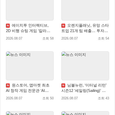
에이치투 인터렉티브,
오렌지플래닛, 유망 스타
N
N
2D 비행 슈팅 게임 ‘칼라드
트업 21개 팀 배출… 투자유
리우스2/다크 엘레멘트’ 올
치∙매출성장 성과 눈길
2026.08.07
조회 58
2026.08.07
조회 54
겨울 전 세계 출시 예정
원스토어, 앱마켓 최초
님블뉴런, ‘이터널 리턴’
N
N
AI 창작 게임 전문관 ‘AI
시즌12 ‘세일링(Sailing)’ 프
Games’ 오픈
리시즌 시작
2026.08.07
조회 50
2026.08.07
조회 43