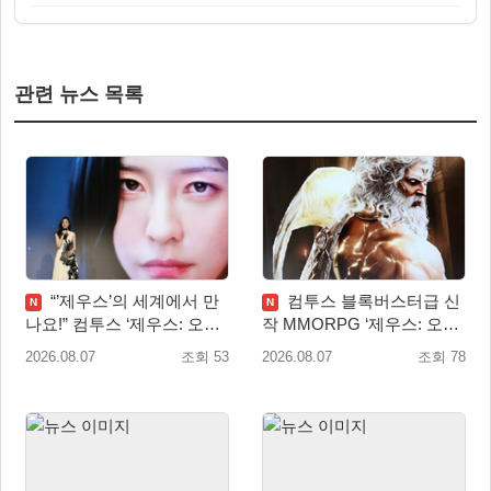
관련 뉴스 목록
“’제우스’의 세계에서 만
컴투스 블록버스터급 신
N
N
나요!” 컴투스 ‘제우스: 오만
작 MMORPG ‘제우스: 오만
의 신’ 쇼케이스 찾은 배우
의 신’, 8월 26일 출시!
2026.08.07
조회 53
2026.08.07
조회 78
박지현