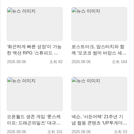
‘화끈하게 빠른 성장’이 가능
로스트아크, 맘스터치와 함
한 액션 RPG ‘스튜피드 네
께 ‘모코코 썸머 바캉스 세
버 다이즈’ 패키지판 예약판
트’ 출시
2026.08.06
조회 82
2026.08.06
조회 164
매 개시
오픈월드 생존 게임 ‘룬스케
넥슨, ‘서든어택’ 21주년 기
이프: 드래곤와일즈’ 대규모
념 협동 콘텐츠 ‘UP투게더’
유저 편의성 개선 및 사이드
업데이트
2026.08.06
조회 101
2026.08.06
조회 53