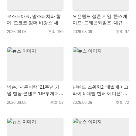
로스트아크, 맘스터치와 함
오픈월드 생존 게임 ‘룬스케
께 ‘모코코 썸머 바캉스 세
이프: 드래곤와일즈’ 대규모
트’ 출시
유저 편의성 개선 및 사이드
2026.08.06
조회 159
2026.08.06
조회 97
퀘스트 업데이트
넥슨, ‘서든어택’ 21주년 기
닌텐도 스위치2 ‘데빌메이크
념 협동 콘텐츠 ‘UP투게더’
라이 5 데빌 헌터 에디션’ 패
업데이트
키지 제품 8월 7일 예약판매
2026.08.06
조회 52
2026.08.06
조회 72
개시