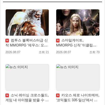
컴투스 블록버스터급 신
스마일게이트,
N
N
작 MMORPG ‘제우스: 오만
MMORPG 신작 ‘이클립스:
의 신’, 8월 26일 출시!
더 어웨이크닝’ 9월 10일 론
2026.08.07
조회 21
2026.08.07
조회 70
칭!
소닉 레이싱 크로스월드,
카오스 제로 나이트메어,
N
N
게임 내 아이템을 받을 수 있
‘코믹월드 335 일산’에서 이
는 ‘레전드 대회 라운드 7’ 개
용자 소통 예고