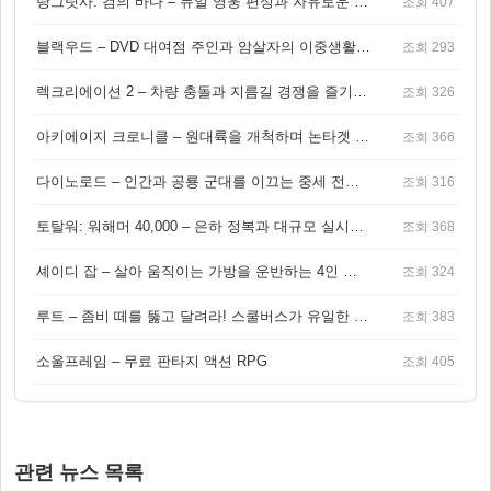
랑그릿사: 검의 바다 – 듀얼 영웅 편성과 자유로운 탐험을 결합한 판타지 전략 RPG
조회 407
블랙우드 – DVD 대여점 주인과 암살자의 이중생활을 그린 3인칭 액션 스릴러 게임
조회 293
렉크리에이션 2 – 차량 충돌과 지름길 경쟁을 즐기는 오픈월드 아케이드 레이싱 게임
조회 326
아키에이지 크로니클 – 원대륙을 개척하며 논타겟 전투를 즐기는 오픈월드 MMORPG
조회 366
다이노로드 – 인간과 공룡 군대를 이끄는 중세 전략 액션 RPG
조회 316
토탈워: 워해머 40,000 – 은하 정복과 대규모 실시간 전투가 결합된 전략 게임!
조회 368
셰이디 잡 – 살아 움직이는 가방을 운반하는 4인 협동 물리 어드벤처 게임
조회 324
루트 – 좀비 떼를 뚫고 달려라! 스쿨버스가 유일한 집이 되는 4인 협동 생존 게임
조회 383
소울프레임 – 무료 판타지 액션 RPG
조회 405
관련 뉴스 목록