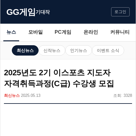
GG게임
기대작
로그인
뉴스
모바일
PC게임
온라인
커뮤니티
최신뉴스
신작뉴스
인기뉴스
이벤트 소식
2025년도 2기 이스포츠 지도자
자격취득과정(C급) 수강생 모집
최신뉴스
2025.05.13
조회: 3328