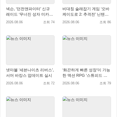
넥슨, ‘던전앤파이터’ 신규
비대칭 술래잡기 게임 ‘오바
레이드 ‘무너진 성자 미카엘
케이도로 2: 추격전’ 닌텐도
라’ 업데이트!
eShop 출시
2026.08.06
조회 74
2026.08.06
조회 86
넷마블 ‘세븐나이츠 리버스’,
‘화끈하게 빠른 성장’이 가능
서머 바캉스 업데이트 실시
한 액션 RPG ‘스튜피드 네
버 다이즈’ 패키지판 예약판
2026.08.06
조회 72
2026.08.06
조회 79
매 개시