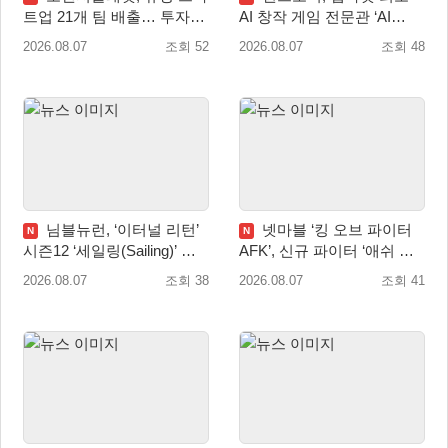
트업 21개 팀 배출… 투자유
AI 창작 게임 전문관 ‘AI
치∙매출성장 성과 눈길
Games’ 오픈
2026.08.07
조회 52
2026.08.07
조회 48
님블뉴런, ‘이터널 리턴’
넷마블 ‘킹 오브 파이터
N
N
시즌12 ‘세일링(Sailing)’ 프
AFK’, 신규 파이터 ‘애쉬 크
리시즌 시작
림존’ 업데이트
2026.08.07
조회 38
2026.08.07
조회 41