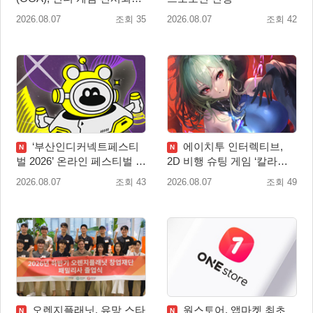
‘도쿄 게임 던전 13’ 참가!
2026.08.07
조회 35
2026.08.07
조회 42
‘부산인디커넥트페스티
에이치투 인터렉티브,
N
N
벌 2026’ 온라인 페스티벌 개
2D 비행 슈팅 게임 ‘칼라드
막
리우스2/다크 엘레멘트’ 올
2026.08.07
조회 43
2026.08.07
조회 49
겨울 전 세계 출시 예정
오렌지플래닛, 유망 스타
원스토어, 앱마켓 최초
N
N