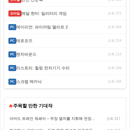
메달 헌터: 밀리터리 게임
조회 275
모바일
에이리언: 파이어팀 엘리트 2
조회 264
PC
테로포즈
조회 218
PC
랜치바운드
조회 215
PC
리스토리: 힐링 전자기기 수리
조회 189
PC
스크랩 메카닉
조회 198
PC
🔥
주목할 만한 기대작
아머드 트레인 워페어 – 무장 열차를 지휘해 전장을 돌파하는 생존 전투 게임
조회 317