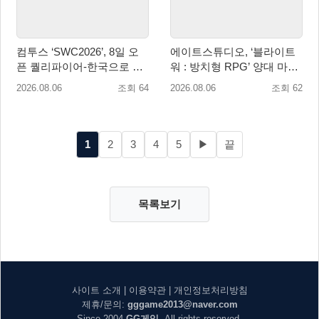
컴투스 ‘SWC2026’, 8일 오
에이트스튜디오, ‘블라이트
픈 퀄리파이어-한국으로 시
워 : 방치형 RPG’ 양대 마켓
즌 개막!
인기 순위 1위 달성
2026.08.06
조회 64
2026.08.06
조회 62
1
2
3
4
5
▶
끝
목록보기
사이트 소개
|
이용약관
|
개인정보처리방침
제휴/문의:
gggame2013@naver.com
Since 2004
GG게임
. All rights reserved.