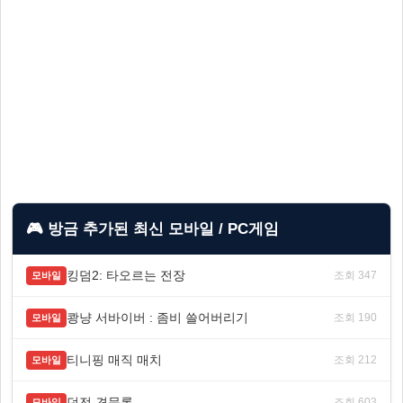
🎮 방금 추가된 최신 모바일 / PC게임
킹덤2: 타오르는 전장
조회 347
모바일
쾅냥 서바이버 : 좀비 쓸어버리기
조회 190
모바일
티니핑 매직 매치
조회 212
모바일
던전 견문록
조회 603
모바일