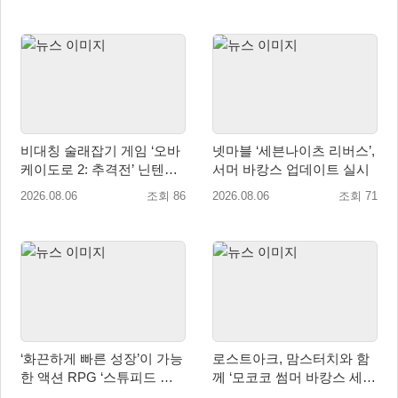
비대칭 술래잡기 게임 ‘오바
넷마블 ‘세븐나이츠 리버스’,
케이도로 2: 추격전’ 닌텐도
서머 바캉스 업데이트 실시
eShop 출시
2026.08.06
조회 86
2026.08.06
조회 71
‘화끈하게 빠른 성장’이 가능
로스트아크, 맘스터치와 함
한 액션 RPG ‘스튜피드 네
께 ‘모코코 썸머 바캉스 세
버 다이즈’ 패키지판 예약판
트’ 출시