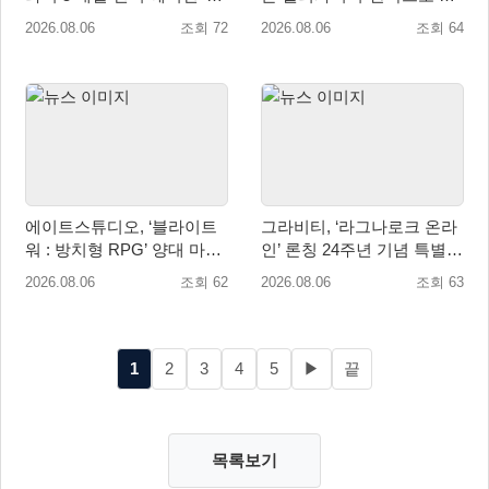
키지 제품 8월 7일 예약판매
즌 개막!
2026.08.06
조회 72
2026.08.06
조회 64
개시
에이트스튜디오, ‘블라이트
그라비티, ‘라그나로크 온라
워 : 방치형 RPG’ 양대 마켓
인’ 론칭 24주년 기념 특별
인기 순위 1위 달성
감사 축제 실시!
2026.08.06
조회 62
2026.08.06
조회 63
1
2
3
4
5
▶
끝
목록보기