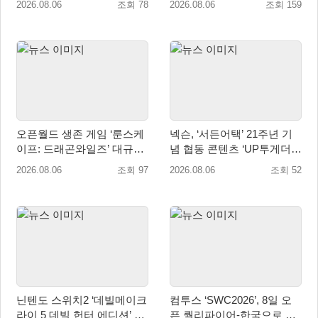
2026.08.06
조회 78
2026.08.06
조회 159
매 개시
오픈월드 생존 게임 ‘룬스케
넥슨, ‘서든어택’ 21주년 기
이프: 드래곤와일즈’ 대규모
념 협동 콘텐츠 ‘UP투게더’
유저 편의성 개선 및 사이드
업데이트
2026.08.06
조회 97
2026.08.06
조회 52
퀘스트 업데이트
닌텐도 스위치2 ‘데빌메이크
컴투스 ‘SWC2026’, 8일 오
라이 5 데빌 헌터 에디션’ 패
픈 퀄리파이어-한국으로 시