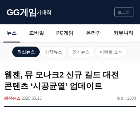
GG게임
기대작
로그인
뉴스
모바일
PC게임
온라인
커뮤니티
최신뉴스
신작뉴스
인기뉴스
이벤트 소식
웹젠, 뮤 모나크2 신규 길드 대전
콘텐츠 ‘시공균열’ 업데이트
최신뉴스
2025.05.13
조회: 2804