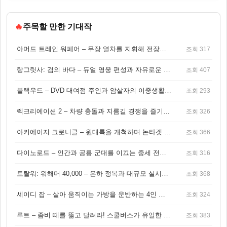
🔥
주목할 만한 기대작
아머드 트레인 워페어 – 무장 열차를 지휘해 전장을 돌파하는 생존 전투 게임
조회 317
랑그릿사: 검의 바다 – 듀얼 영웅 편성과 자유로운 탐험을 결합한 판타지 전략 RPG
조회 407
블랙우드 – DVD 대여점 주인과 암살자의 이중생활을 그린 3인칭 액션 스릴러 게임
조회 293
렉크리에이션 2 – 차량 충돌과 지름길 경쟁을 즐기는 오픈월드 아케이드 레이싱 게임
조회 326
아키에이지 크로니클 – 원대륙을 개척하며 논타겟 전투를 즐기는 오픈월드 MMORPG
조회 366
다이노로드 – 인간과 공룡 군대를 이끄는 중세 전략 액션 RPG
조회 316
토탈워: 워해머 40,000 – 은하 정복과 대규모 실시간 전투가 결합된 전략 게임!
조회 368
셰이디 잡 – 살아 움직이는 가방을 운반하는 4인 협동 물리 어드벤처 게임
조회 324
루트 – 좀비 떼를 뚫고 달려라! 스쿨버스가 유일한 집이 되는 4인 협동 생존 게임
조회 383