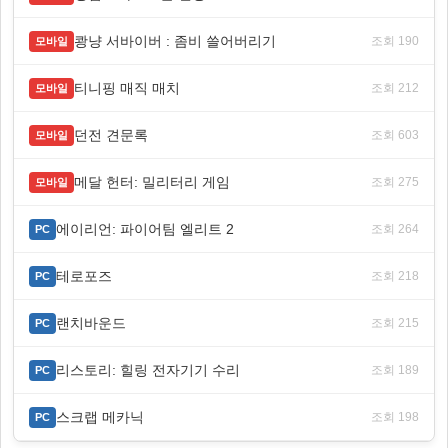
쾅냥 서바이버 : 좀비 쓸어버리기
조회 190
모바일
티니핑 매직 매치
조회 212
모바일
던전 견문록
조회 603
모바일
메달 헌터: 밀리터리 게임
조회 275
모바일
에이리언: 파이어팀 엘리트 2
조회 264
PC
테로포즈
조회 218
PC
랜치바운드
조회 215
PC
리스토리: 힐링 전자기기 수리
조회 189
PC
스크랩 메카닉
조회 198
PC