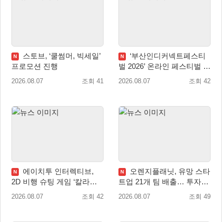
스토브, ‘쿨썸머, 빅세일’
‘부산인디커넥트페스티
N
N
프로모션 진행
벌 2026’ 온라인 페스티벌 개
막
2026.08.07
조회 41
2026.08.07
조회 42
에이치투 인터렉티브,
오렌지플래닛, 유망 스타
N
N
2D 비행 슈팅 게임 ‘칼라드
트업 21개 팀 배출… 투자유
리우스2/다크 엘레멘트’ 올
치∙매출성장 성과 눈길
2026.08.07
조회 42
2026.08.07
조회 49
겨울 전 세계 출시 예정