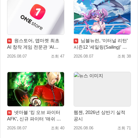
원스토어, 앱마켓 최초
님블뉴런, ‘이터널 리턴’
N
N
AI 창작 게임 전문관 ‘AI
시즌12 ‘세일링(Sailing)’ 프
Games’ 오픈
리시즌 시작
2026.08.07
조회 47
2026.08.07
조회 38
넷마블 ‘킹 오브 파이터
웹젠, 2026년 상반기 실적
N
AFK’, 신규 파이터 ‘애쉬 크
공시
림존’ 업데이트
2026.08.07
조회 40
2026.08.06
조회 71