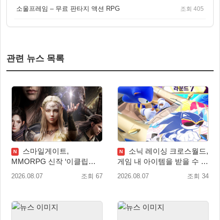
소울프레임 – 무료 판타지 액션 RPG
조회 405
관련 뉴스 목록
스마일게이트,
소닉 레이싱 크로스월드,
N
N
MMORPG 신작 ‘이클립스:
게임 내 아이템을 받을 수 있
더 어웨이크닝’ 9월 10일 론
는 ‘레전드 대회 라운드 7’ 개
2026.08.07
조회 67
2026.08.07
조회 34
칭!
최!