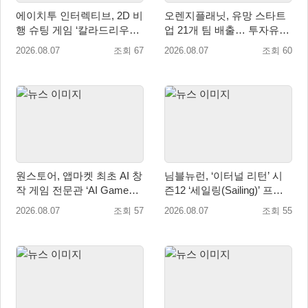
에이치투 인터렉티브, 2D 비
오렌지플래닛, 유망 스타트
행 슈팅 게임 ‘칼라드리우스
업 21개 팀 배출… 투자유치∙
2/다크 엘레멘트’ 올 겨울 전
매출성장 성과 눈길
2026.08.07
조회 67
2026.08.07
조회 60
세계 출시 예정
원스토어, 앱마켓 최초 AI 창
님블뉴런, ‘이터널 리턴’ 시
작 게임 전문관 ‘AI Games’
즌12 ‘세일링(Sailing)’ 프리
오픈
시즌 시작
2026.08.07
조회 57
2026.08.07
조회 55