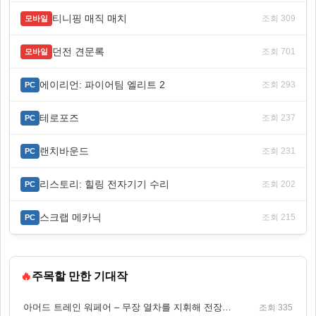
티니핑 매직 매치
조회 309
모바일
던전 견문록
조회 701
모바일
에이리언: 파이어팀 엘리트 2
조회 293
PC
테로포즈
조회 237
PC
랜치바운드
조회 231
PC
리스토리: 힐링 전자기기 수리
조회 202
PC
스크랩 메카닉
조회 215
PC
🔥
주목할 만한 기대작
아머드 트레인 워페어 – 무장 열차를 지휘해 전장을 돌파하는 생존 전투 게임
조회 335