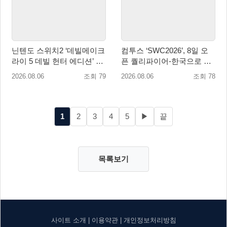
닌텐도 스위치2 ‘데빌메이크
컴투스 ‘SWC2026’, 8일 오
라이 5 데빌 헌터 에디션’ 패
픈 퀄리파이어-한국으로 시
키지 제품 8월 7일 예약판매
즌 개막!
2026.08.06
조회 79
2026.08.06
조회 78
개시
1
2
3
4
5
▶
끝
목록보기
사이트 소개
|
이용약관
|
개인정보처리방침