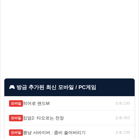
🎮 방금 추가된 최신 모바일 / PC게임
히어로 랜드M
조회 230
모바일
킹덤2: 타오르는 전장
조회 453
모바일
쾅냥 서바이버 : 좀비 쓸어버리기
조회 239
모바일