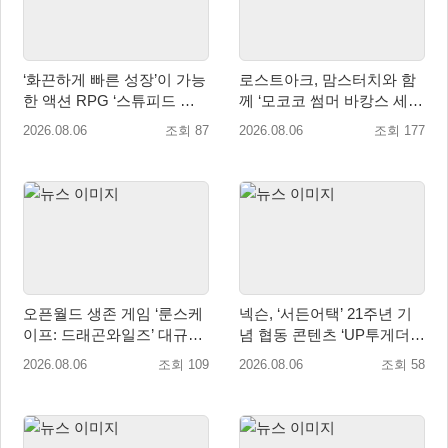
‘화끈하게 빠른 성장’이 가능
로스트아크, 맘스터치와 함
한 액션 RPG ‘스튜피드 네
께 ‘모코코 썸머 바캉스 세
버 다이즈’ 패키지판 예약판
트’ 출시
2026.08.06
조회 87
2026.08.06
조회 177
매 개시
오픈월드 생존 게임 ‘룬스케
넥슨, ‘서든어택’ 21주년 기
이프: 드래곤와일즈’ 대규모
념 협동 콘텐츠 ‘UP투게더’
유저 편의성 개선 및 사이드
업데이트
2026.08.06
조회 109
2026.08.06
조회 58
퀘스트 업데이트