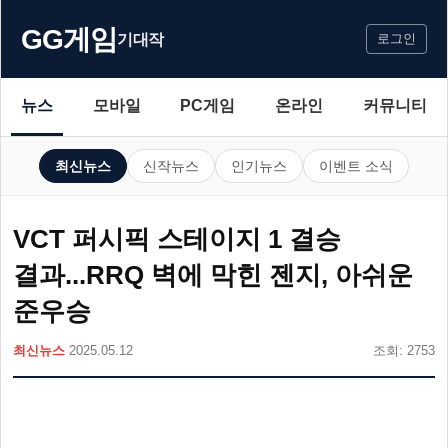
GG게임
기대작
로그인
뉴스
모바일
PC게임
온라인
커뮤니티
최신뉴스
신작뉴스
인기뉴스
이벤트 소식
VCT 퍼시픽 스테이지 1 결승
결과...RRQ 벽에 막힌 젠지, 아쉬운
준우승
최신뉴스
2025.05.12
조회: 2753