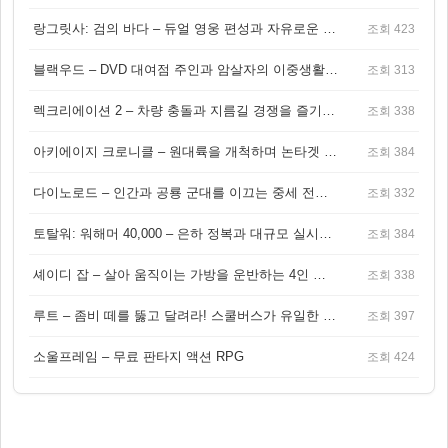
랑그릿사: 검의 바다 – 듀얼 영웅 편성과 자유로운 탐험을 결합한 판타지 전략 RPG
조회 423
블랙우드 – DVD 대여점 주인과 암살자의 이중생활을 그린 3인칭 액션 스릴러 게임
조회 313
렉크리에이션 2 – 차량 충돌과 지름길 경쟁을 즐기는 오픈월드 아케이드 레이싱 게임
조회 338
아키에이지 크로니클 – 원대륙을 개척하며 논타겟 전투를 즐기는 오픈월드 MMORPG
조회 384
다이노로드 – 인간과 공룡 군대를 이끄는 중세 전략 액션 RPG
조회 332
토탈워: 워해머 40,000 – 은하 정복과 대규모 실시간 전투가 결합된 전략 게임!
조회 384
셰이디 잡 – 살아 움직이는 가방을 운반하는 4인 협동 물리 어드벤처 게임
조회 338
루트 – 좀비 떼를 뚫고 달려라! 스쿨버스가 유일한 집이 되는 4인 협동 생존 게임
조회 397
소울프레임 – 무료 판타지 액션 RPG
조회 424