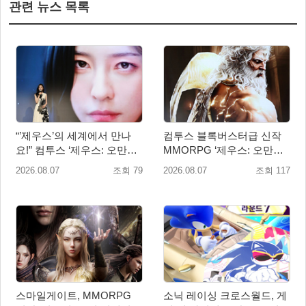
관련 뉴스 목록
“’제우스’의 세계에서 만나
컴투스 블록버스터급 신작
요!” 컴투스 ‘제우스: 오만의
MMORPG ‘제우스: 오만의
신’ 쇼케이스 찾은 배우 박지
신’, 8월 26일 출시!
2026.08.07
조회 79
2026.08.07
조회 117
현
스마일게이트, MMORPG
소닉 레이싱 크로스월드, 게