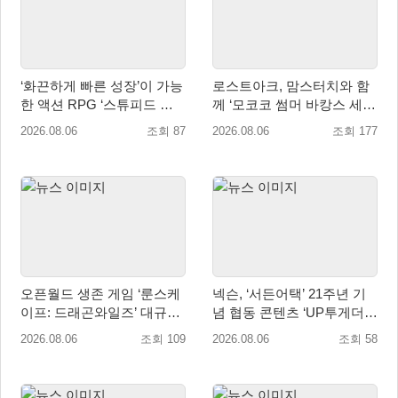
‘화끈하게 빠른 성장’이 가능
로스트아크, 맘스터치와 함
한 액션 RPG ‘스튜피드 네
께 ‘모코코 썸머 바캉스 세
버 다이즈’ 패키지판 예약판
트’ 출시
2026.08.06
조회 87
2026.08.06
조회 177
매 개시
오픈월드 생존 게임 ‘룬스케
넥슨, ‘서든어택’ 21주년 기
이프: 드래곤와일즈’ 대규모
념 협동 콘텐츠 ‘UP투게더’
유저 편의성 개선 및 사이드
업데이트
2026.08.06
조회 109
2026.08.06
조회 58
퀘스트 업데이트