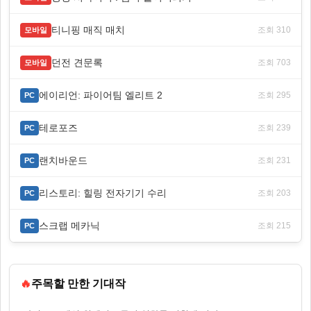
티니핑 매직 매치
조회 310
모바일
던전 견문록
조회 703
모바일
에이리언: 파이어팀 엘리트 2
조회 295
PC
테로포즈
조회 239
PC
랜치바운드
조회 231
PC
리스토리: 힐링 전자기기 수리
조회 203
PC
스크랩 메카닉
조회 215
PC
🔥
주목할 만한 기대작