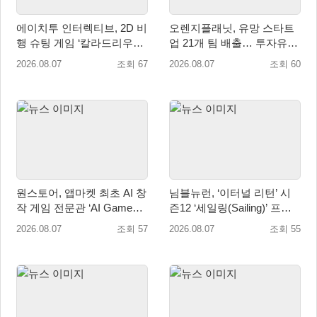
에이치투 인터렉티브, 2D 비
오렌지플래닛, 유망 스타트
행 슈팅 게임 ‘칼라드리우스
업 21개 팀 배출… 투자유치∙
2/다크 엘레멘트’ 올 겨울 전
매출성장 성과 눈길
2026.08.07
조회 67
2026.08.07
조회 60
세계 출시 예정
원스토어, 앱마켓 최초 AI 창
님블뉴런, ‘이터널 리턴’ 시
작 게임 전문관 ‘AI Games’
즌12 ‘세일링(Sailing)’ 프리
오픈
시즌 시작
2026.08.07
조회 57
2026.08.07
조회 55