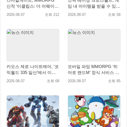
스마일게이트, MMORPG
소닉 레이싱 크로스월드, 게
신작 ‘이클립스: 더 어웨이크
임 내 아이템을 받을 수 있는
닝’ 9월 10일 론칭!
‘레전드 대회 라운드 7’ 개최!
2026.08.07
조회 212
2026.08.07
조회 58
카오스 제로 나이트메어, ‘코
모바일 파밍 MMORPG ‘히
믹월드 335 일산’에서 이용
어로 랜드M’ 정식 서비스 돌
자 소통 예고
입
2026.08.07
조회 68
2026.08.07
조회 85