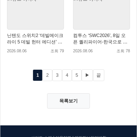
닌텐도 스위치2 ‘데빌메이크
컴투스 ‘SWC2026’, 8일 오
라이 5 데빌 헌터 에디션’ 패
픈 퀄리파이어-한국으로 시
키지 제품 8월 7일 예약판매
즌 개막!
2026.08.06
조회 79
2026.08.06
조회 78
개시
1
2
3
4
5
▶
끝
목록보기