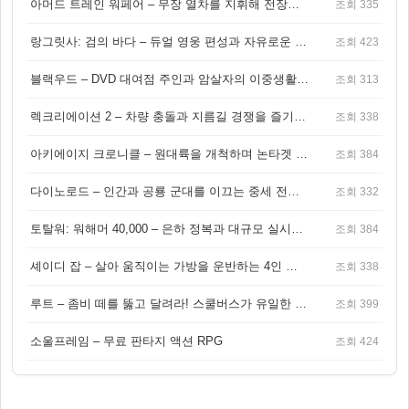
아머드 트레인 워페어 – 무장 열차를 지휘해 전장을 돌파하는 생존 전투 게임
조회 335
랑그릿사: 검의 바다 – 듀얼 영웅 편성과 자유로운 탐험을 결합한 판타지 전략 RPG
조회 423
블랙우드 – DVD 대여점 주인과 암살자의 이중생활을 그린 3인칭 액션 스릴러 게임
조회 313
렉크리에이션 2 – 차량 충돌과 지름길 경쟁을 즐기는 오픈월드 아케이드 레이싱 게임
조회 338
아키에이지 크로니클 – 원대륙을 개척하며 논타겟 전투를 즐기는 오픈월드 MMORPG
조회 384
다이노로드 – 인간과 공룡 군대를 이끄는 중세 전략 액션 RPG
조회 332
토탈워: 워해머 40,000 – 은하 정복과 대규모 실시간 전투가 결합된 전략 게임!
조회 384
셰이디 잡 – 살아 움직이는 가방을 운반하는 4인 협동 물리 어드벤처 게임
조회 338
루트 – 좀비 떼를 뚫고 달려라! 스쿨버스가 유일한 집이 되는 4인 협동 생존 게임
조회 399
소울프레임 – 무료 판타지 액션 RPG
조회 424