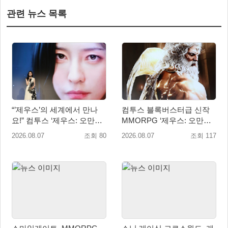
관련 뉴스 목록
“’제우스’의 세계에서 만나
컴투스 블록버스터급 신작
요!” 컴투스 ‘제우스: 오만의
MMORPG ‘제우스: 오만의
신’ 쇼케이스 찾은 배우 박지
신’, 8월 26일 출시!
2026.08.07
조회 80
2026.08.07
조회 117
현