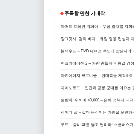
🔥
주목할 만한 기대작
아머드 트레인 워페어 – 무장 열차를 지휘
랑그릿사: 검의 바다 – 듀얼 영웅 편성과 
블랙우드 – DVD 대여점 주인과 암살자의
렉크리에이션 2 – 차량 충돌과 지름길 경
아키에이지 크로니클 – 원대륙을 개척하며
다이노로드 – 인간과 공룡 군대를 이끄는 중
토탈워: 워해머 40,000 – 은하 정복과 
셰이디 잡 – 살아 움직이는 가방을 운반하
루트 – 좀비 떼를 뚫고 달려라! 스쿨버스가