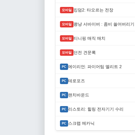
킹덤2: 타오르는 전장
모바일
쾅냥 서바이버 : 좀비 쓸어버리기
모바일
티니핑 매직 매치
모바일
던전 견문록
모바일
에이리언: 파이어팀 엘리트 2
PC
테로포즈
PC
랜치바운드
PC
리스토리: 힐링 전자기기 수리
PC
스크랩 메카닉
PC