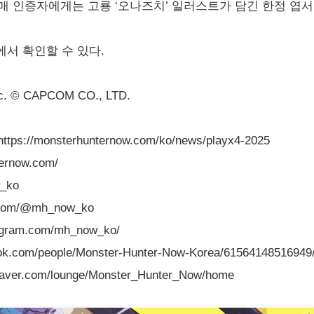
켓 구매 인증자에게는 고룡 ‘오나즈치’ 일러스트가 담긴 한정 엽
서 확인할 수 있다.
ic. © CAPCOM CO., LTD.
ttps://monsterhunternow.com/ko/news/playx4-2025
ernow.com/
_ko
.com/@mh_now_ko
gram.com/mh_now_ko/
com/people/Monster-Hunter-Now-Korea/61564148516949
er.com/lounge/Monster_Hunter_Now/home