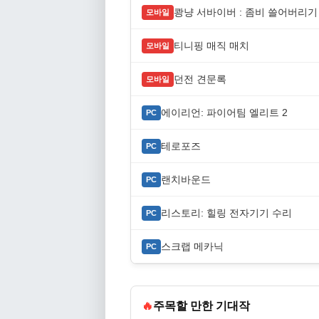
쾅냥 서바이버 : 좀비 쓸어버리기
모바일
티니핑 매직 매치
모바일
던전 견문록
모바일
에이리언: 파이어팀 엘리트 2
PC
테로포즈
PC
랜치바운드
PC
리스토리: 힐링 전자기기 수리
PC
스크랩 메카닉
PC
🔥
주목할 만한 기대작