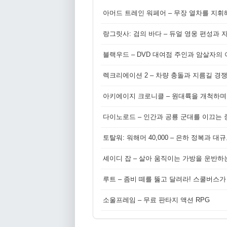
아머드 트레인 워페어 – 무장 열차를 지휘
랑그릿사: 검의 바다 – 듀얼 영웅 편성과 
블랙우드 – DVD 대여점 주인과 암살자의
렉크리에이션 2 – 차량 충돌과 지름길 경
아키에이지 크로니클 – 원대륙을 개척하며
다이노로드 – 인간과 공룡 군대를 이끄는 중
토탈워: 워해머 40,000 – 은하 정복과 
셰이디 잡 – 살아 움직이는 가방을 운반하
루트 – 좀비 떼를 뚫고 달려라! 스쿨버스가
소울프레임 – 무료 판타지 액션 RPG