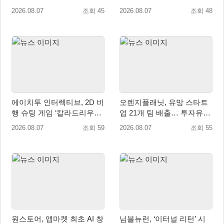
2026.08.07
조회 45
2026.08.07
조회 48
에이치투 인터렉티브, 2D 비
오렌지플래닛, 유망 스타트
행 슈팅 게임 ‘칼라드리우스
업 21개 팀 배출… 투자유치∙
2/다크 엘레멘트’ 올 겨울 전
매출성장 성과 눈길
2026.08.07
조회 59
2026.08.07
조회 55
세계 출시 예정
원스토어, 앱마켓 최초 AI 창
님블뉴런, ‘이터널 리턴’ 시