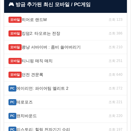
🎮 방금 추가된 최신 모바일 / PC게임
히어로 랜드M
조회 123
모바일
킹덤2: 타오르는 전장
조회 386
모바일
쾅냥 서바이버 : 좀비 쓸어버리기
조회 210
모바일
티니핑 매직 매치
조회 251
모바일
던전 견문록
조회 640
모바일
에이리언: 파이어팀 엘리트 2
조회 272
PC
테로포즈
조회 221
PC
랜치바운드
조회 220
PC
리스토리: 힐링 전자기기 수리
조회 197
PC