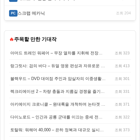
스크랩 메카닉
조회 204
PC
🔥
주목할 만한 기대작
아머드 트레인 워페어 – 무장 열차를 지휘해 전장을 돌파하는 생존 전투 게임
조회 323
랑그릿사: 검의 바다 – 듀얼 영웅 편성과 자유로운 탐험을 결합한 판타지 전략 RPG
조회 413
블랙우드 – DVD 대여점 주인과 암살자의 이중생활을 그린 3인칭 액션 스릴러 게임
조회 301
렉크리에이션 2 – 차량 충돌과 지름길 경쟁을 즐기는 오픈월드 아케이드 레이싱 게임
조회 331
아키에이지 크로니클 – 원대륙을 개척하며 논타겟 전투를 즐기는 오픈월드 MMORPG
조회 371
다이노로드 – 인간과 공룡 군대를 이끄는 중세 전략 액션 RPG
조회 322
토탈워: 워해머 40,000 – 은하 정복과 대규모 실시간 전투가 결합된 전략 게임!
조회 373