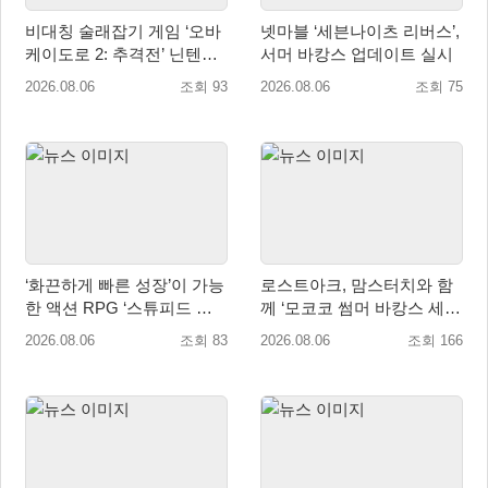
비대칭 술래잡기 게임 ‘오바
넷마블 ‘세븐나이츠 리버스’,
케이도로 2: 추격전’ 닌텐도
서머 바캉스 업데이트 실시
eShop 출시
2026.08.06
조회 93
2026.08.06
조회 75
‘화끈하게 빠른 성장’이 가능
로스트아크, 맘스터치와 함
한 액션 RPG ‘스튜피드 네
께 ‘모코코 썸머 바캉스 세
버 다이즈’ 패키지판 예약판
트’ 출시
2026.08.06
조회 83
2026.08.06
조회 166
매 개시