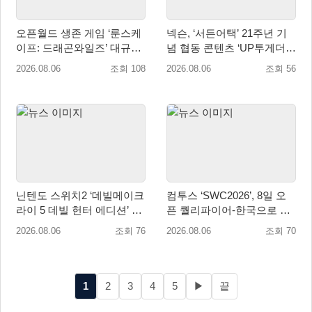
오픈월드 생존 게임 ‘룬스케
넥슨, ‘서든어택’ 21주년 기
이프: 드래곤와일즈’ 대규모
념 협동 콘텐츠 ‘UP투게더’
유저 편의성 개선 및 사이드
업데이트
2026.08.06
조회 108
2026.08.06
조회 56
퀘스트 업데이트
닌텐도 스위치2 ‘데빌메이크
컴투스 ‘SWC2026’, 8일 오
라이 5 데빌 헌터 에디션’ 패
픈 퀄리파이어-한국으로 시
키지 제품 8월 7일 예약판매
즌 개막!
2026.08.06
조회 76
2026.08.06
조회 70
개시
1
2
3
4
5
▶
끝