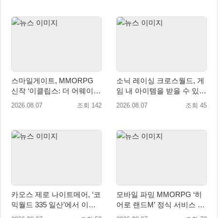
스마일게이트, MMORPG
소닉 레이싱 크로스월드, 게
신작 ‘이클립스: 더 어웨이크
임 내 아이템을 받을 수 있는
닝’ 9월 10일 론칭!
‘레전드 대회 라운드 7’ 개최!
2026.08.07
조회 142
2026.08.07
조회 45
카오스 제로 나이트메어, ‘코
모바일 파밍 MMORPG ‘히
믹월드 335 일산’에서 이용
어로 랜드M’ 정식 서비스 돌
자 소통 예고
입