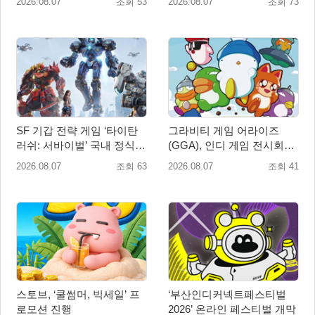
2026.08.07
조회 53
2026.08.07
조회 73
SF 기갑 전략 게임 ‘타이탄
그라비티 게임 어라이즈
러쉬: 서바이벌’ 국내 정식
(GGA), 인디 게임 전시회
출시
‘도쿄 게임 던전 13’ 참가!
2026.08.07
조회 63
2026.08.07
조회 41
스토브, ‘쿨썸머, 빅세일’ 프
‘부산인디커넥트페스티벌
로모션 진행
2026’ 온라인 페스티벌 개막