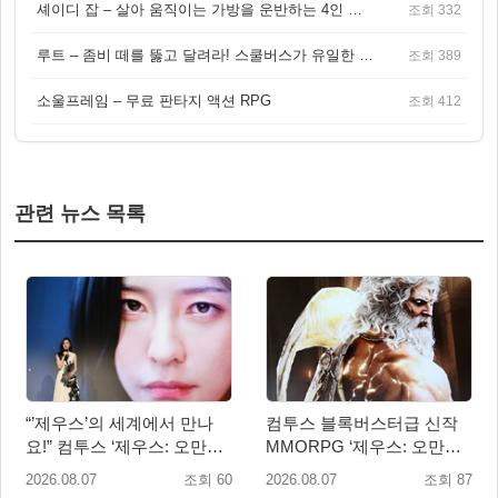
셰이디 잡 – 살아 움직이는 가방을 운반하는 4인 협동 물리 어드벤처 게임
조회 332
루트 – 좀비 떼를 뚫고 달려라! 스쿨버스가 유일한 집이 되는 4인 협동 생존 게임
조회 389
소울프레임 – 무료 판타지 액션 RPG
조회 412
관련 뉴스 목록
“’제우스’의 세계에서 만나
컴투스 블록버스터급 신작
요!” 컴투스 ‘제우스: 오만의
MMORPG ‘제우스: 오만의
신’ 쇼케이스 찾은 배우 박지
신’, 8월 26일 출시!
2026.08.07
조회 60
2026.08.07
조회 87
현