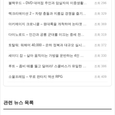
블랙우드 – DVD 대여점 주인과 암살자의 이중생활을 그린 3인칭 액션 스릴러 게임
조회 296
렉크리에이션 2 – 차량 충돌과 지름길 경쟁을 즐기는 오픈월드 아케이드 레이싱 게임
조회 329
아키에이지 크로니클 – 원대륙을 개척하며 논타겟 전투를 즐기는 오픈월드 MMORPG
조회 369
다이노로드 – 인간과 공룡 군대를 이끄는 중세 전략 액션 RPG
조회 319
토탈워: 워해머 40,000 – 은하 정복과 대규모 실시간 전투가 결합된 전략 게임!
조회 372
셰이디 잡 – 살아 움직이는 가방을 운반하는 4인 협동 물리 어드벤처 게임
조회 330
루트 – 좀비 떼를 뚫고 달려라! 스쿨버스가 유일한 집이 되는 4인 협동 생존 게임
조회 386
소울프레임 – 무료 판타지 액션 RPG
조회 409
관련 뉴스 목록