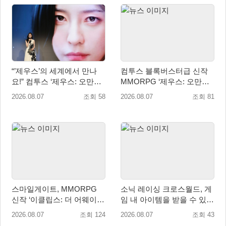
“’제우스’의 세계에서 만나
컴투스 블록버스터급 신작
요!” 컴투스 ‘제우스: 오만의
MMORPG ‘제우스: 오만의
신’ 쇼케이스 찾은 배우 박지
신’, 8월 26일 출시!
2026.08.07
조회 58
2026.08.07
조회 81
현
스마일게이트, MMORPG
소닉 레이싱 크로스월드, 게
신작 ‘이클립스: 더 어웨이크
임 내 아이템을 받을 수 있는
닝’ 9월 10일 론칭!
‘레전드 대회 라운드 7’ 개최!
2026.08.07
조회 124
2026.08.07
조회 43