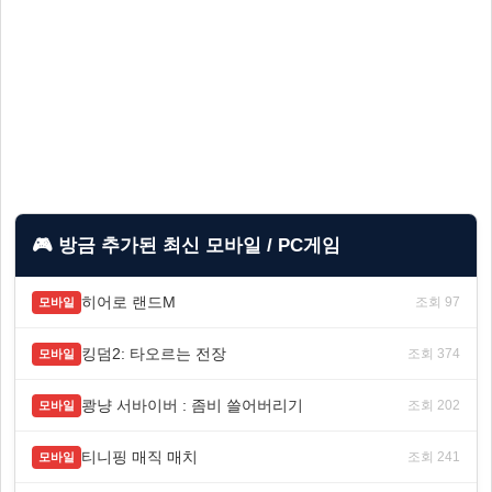
🎮 방금 추가된 최신 모바일 / PC게임
히어로 랜드M
조회 97
모바일
킹덤2: 타오르는 전장
조회 374
모바일
쾅냥 서바이버 : 좀비 쓸어버리기
조회 202
모바일
티니핑 매직 매치
조회 241
모바일