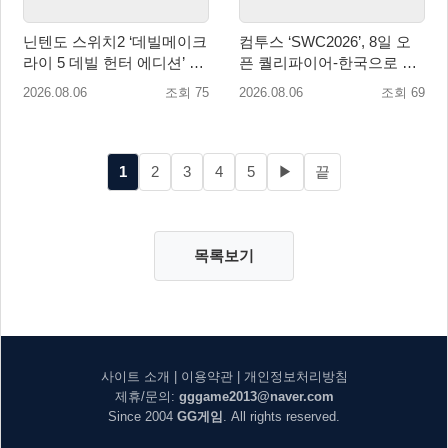
닌텐도 스위치2 ‘데빌메이크
컴투스 ‘SWC2026’, 8일 오
라이 5 데빌 헌터 에디션’ 패
픈 퀄리파이어-한국으로 시
키지 제품 8월 7일 예약판매
즌 개막!
2026.08.06
조회 75
2026.08.06
조회 69
개시
1
2
3
4
5
▶
끝
목록보기
사이트 소개
|
이용약관
|
개인정보처리방침
제휴/문의:
gggame2013@naver.com
Since 2004
GG게임
. All rights reserved.