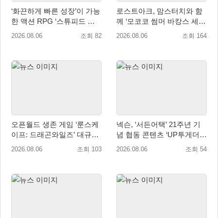
‘화끈하게 빠른 성장’이 가능
로스트아크, 맘스터치와 함
한 액션 RPG ‘스튜피드 네
께 ‘모코코 썸머 바캉스 세
버 다이즈’ 패키지판 예약판
트’ 출시
2026.08.06
조회 82
2026.08.06
조회 164
매 개시
오픈월드 생존 게임 ‘룬스케
넥슨, ‘서든어택’ 21주년 기
이프: 드래곤와일즈’ 대규모
념 협동 콘텐츠 ‘UP투게더’
유저 편의성 개선 및 사이드
업데이트
2026.08.06
조회 103
2026.08.06
조회 54
퀘스트 업데이트