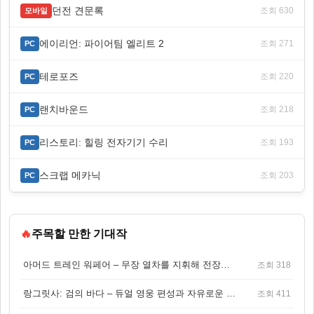
던전 견문록
조회 630
모바일
에이리언: 파이어팀 엘리트 2
조회 271
PC
테로포즈
조회 220
PC
랜치바운드
조회 218
PC
리스토리: 힐링 전자기기 수리
조회 193
PC
스크랩 메카닉
조회 203
PC
🔥
주목할 만한 기대작
아머드 트레인 워페어 – 무장 열차를 지휘해 전장을 돌파하는 생존 전투 게임
조회 318
랑그릿사: 검의 바다 – 듀얼 영웅 편성과 자유로운 탐험을 결합한 판타지 전략 RPG
조회 411