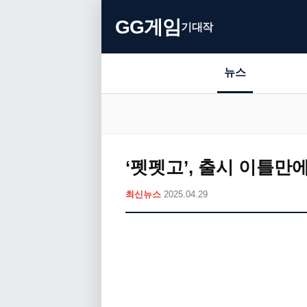
GG게임
기대작
뉴스
‘펫펫고’, 출시 이틀만
최신뉴스
2025.04.29