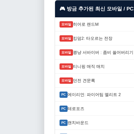
🎮 방금 추가된 최신 모바일 / P
히어로 랜드M
모바일
킹덤2: 타오르는 전장
모바일
쾅냥 서바이버 : 좀비 쓸어버리기
모바일
티니핑 매직 매치
모바일
던전 견문록
모바일
에이리언: 파이어팀 엘리트 2
PC
테로포즈
PC
랜치바운드
PC