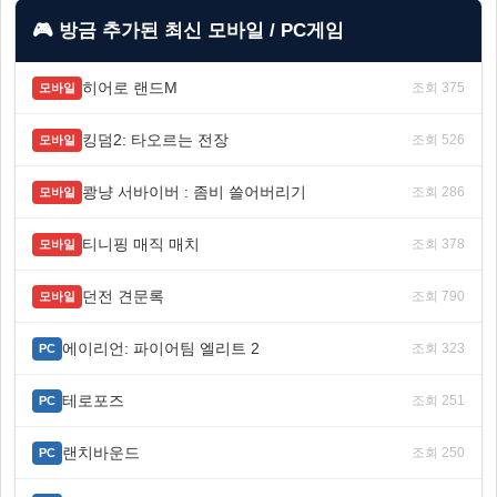
🎮 방금 추가된 최신 모바일 / PC게임
히어로 랜드M
조회 375
모바일
킹덤2: 타오르는 전장
조회 526
모바일
쾅냥 서바이버 : 좀비 쓸어버리기
조회 286
모바일
티니핑 매직 매치
조회 378
모바일
던전 견문록
조회 790
모바일
에이리언: 파이어팀 엘리트 2
조회 323
PC
테로포즈
조회 251
PC
랜치바운드
조회 250
PC