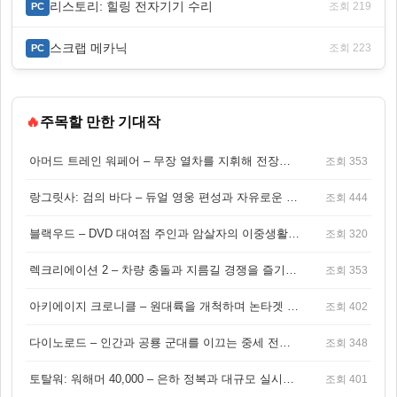
리스토리: 힐링 전자기기 수리
조회 219
PC
스크랩 메카닉
조회 223
PC
🔥
주목할 만한 기대작
아머드 트레인 워페어 – 무장 열차를 지휘해 전장을 돌파하는 생존 전투 게임
조회 353
랑그릿사: 검의 바다 – 듀얼 영웅 편성과 자유로운 탐험을 결합한 판타지 전략 RPG
조회 444
블랙우드 – DVD 대여점 주인과 암살자의 이중생활을 그린 3인칭 액션 스릴러 게임
조회 320
렉크리에이션 2 – 차량 충돌과 지름길 경쟁을 즐기는 오픈월드 아케이드 레이싱 게임
조회 353
아키에이지 크로니클 – 원대륙을 개척하며 논타겟 전투를 즐기는 오픈월드 MMORPG
조회 402
다이노로드 – 인간과 공룡 군대를 이끄는 중세 전략 액션 RPG
조회 348
토탈워: 워해머 40,000 – 은하 정복과 대규모 실시간 전투가 결합된 전략 게임!
조회 401