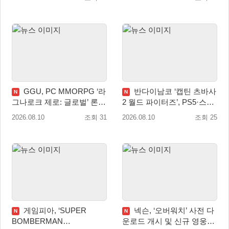
GGU, PC MMORPG ‘라
반다이남코 ‘캡틴 츠바사
N
N
그나로크 제로: 글로벌’ 론칭
2 월드 파이터즈’, PS5·스위
전 유저 소통에 주목!
치 패키지 선주문 실시
2026.08.10
조회 31
2026.08.10
조회 25
게임피아, ‘SUPER
넥슨, ‘오버워치’ 사전 다
N
N
BOMBERMAN
운로드 개시 및 신규 영웅