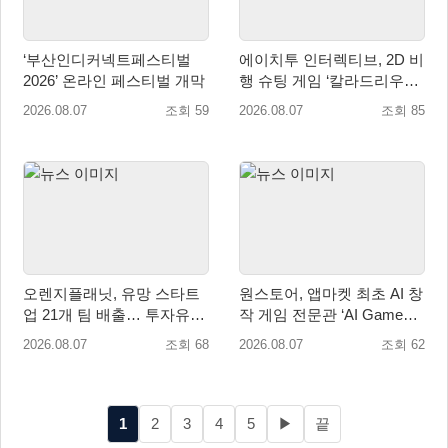
‘부산인디커넥트페스티벌
에이치투 인터렉티브, 2D 비
2026’ 온라인 페스티벌 개막
행 슈팅 게임 ‘칼라드리우스
2/다크 엘레멘트’ 올 겨울 전
2026.08.07
조회 59
2026.08.07
조회 85
세계 출시 예정
오렌지플래닛, 유망 스타트
원스토어, 앱마켓 최초 AI 창
업 21개 팀 배출… 투자유치∙
작 게임 전문관 ‘AI Games’
매출성장 성과 눈길
오픈
2026.08.07
조회 68
2026.08.07
조회 62
1
2
3
4
5
▶
끝