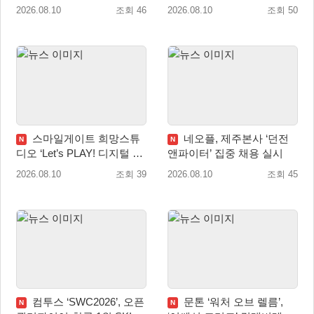
COLLECTION’ PS5·스위치
‘디몬(D.Mon)’ 공개!
2026.08.10
조회 46
2026.08.10
조회 50
패키지 예약판매 실시
스마일게이트 희망스튜
네오플, 제주본사 ‘던전
N
N
디오 ‘Let’s PLAY! 디지털 창
앤파이터’ 집중 채용 실시
작 탐험대’ 참여 기관 및 멘
2026.08.10
조회 39
2026.08.10
조회 45
토 모집
컴투스 ‘SWC2026’, 오픈
문톤 ‘워처 오브 렐름’,
N
N