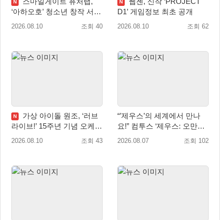
스마일게이트 퓨처랩,
웹젠, 신작 ‘PROJECT
N
N
‘아하오호’ 청소년 창작 서포
D1’ 게임정보 최초 공개
터즈 ‘아크크’ 1기 발족
2026.08.10
조회 40
2026.08.10
조회 62
가상 아이돌 원조, ‘러브
“’제우스’의 세계에서 만나
N
라이브!’ 15주년 기념 오케스
요!” 컴투스 ‘제우스: 오만의
트라 콘서트 10월 5일 서울
신’ 쇼케이스 찾은 배우 박지
2026.08.10
조회 43
2026.08.07
조회 102
개최
현