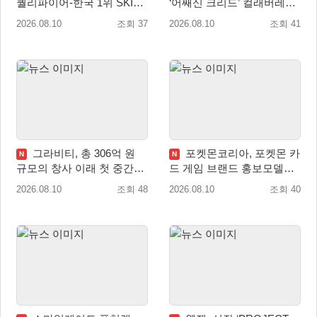
퀄리파이어-한국 1위 SKIT
‘어쌔신 크리드’ 컬래버레이
월드 파이널 진출!
션 8월 20일 실시
2026.08.10
조회 37
2026.08.10
조회 41
그라비티, 총 306억 원
포켓몬코리아, 포켓몬 카
N
N
규모의 창사 이래 첫 중간배
드 게임 브랜드 홍보모델로
당 확정
배우 변우석 선정!
2026.08.10
조회 48
2026.08.10
조회 40