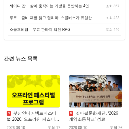
셰이디 잡 – 살아 움직이는 가방을 운반하는 4인 협동 물리 어드벤처 게임
조회 367
루트 – 좀비 떼를 뚫고 달려라! 스쿨버스가 유일한 집이 되는 4인 협동 생존 게임
조회 423
소울프레임 – 무료 판타지 액션 RPG
조회 446
관련 뉴스 목록
부산인디커넥트페스티
넷마블문화재단, ‘2026
N
N
벌 2026, 오프라인 페스티벌
게임소통학교’ 성료
이벤트 공개
2026.08.10
조회 17
2026.08.10
조회 26