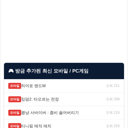
🎮 방금 추가된 최신 모바일 / PC게임
히어로 랜드M
조회 151
모바일
킹덤2: 타오르는 전장
조회 398
모바일
쾅냥 서바이버 : 좀비 쓸어버리기
조회 216
모바일
티니핑 매직 매치
조회 259
모바일