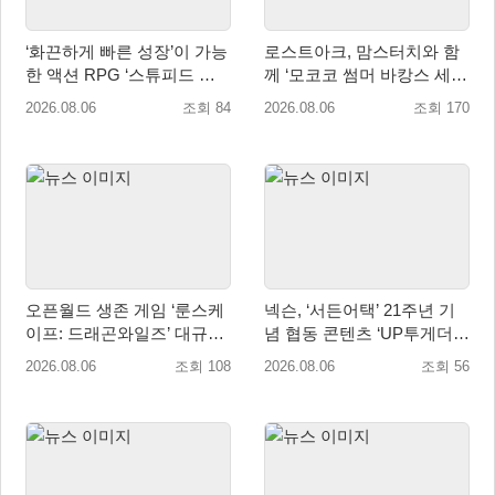
‘화끈하게 빠른 성장’이 가능
로스트아크, 맘스터치와 함
한 액션 RPG ‘스튜피드 네
께 ‘모코코 썸머 바캉스 세
버 다이즈’ 패키지판 예약판
트’ 출시
2026.08.06
조회 84
2026.08.06
조회 170
매 개시
오픈월드 생존 게임 ‘룬스케
넥슨, ‘서든어택’ 21주년 기
이프: 드래곤와일즈’ 대규모
념 협동 콘텐츠 ‘UP투게더’
유저 편의성 개선 및 사이드
업데이트
2026.08.06
조회 108
2026.08.06
조회 56
퀘스트 업데이트