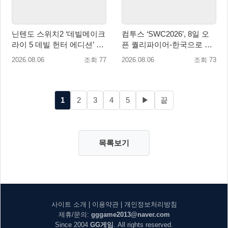
닌텐도 스위치2 ‘데빌메이크
컴투스 ‘SWC2026’, 8일 오
라이 5 데빌 헌터 에디션’ 패
픈 퀄리파이어-한국으로 시
키지 제품 8월 7일 예약판매
즌 개막!
2026.08.06
조회 77
2026.08.06
조회 73
개시
1
2
3
4
5
▶
끝
목록보기
사이트 소개
|
이용약관
|
개인정보처리방침
제휴/문의:
gggame2013@naver.com
Since 2004
GG게임
. All rights reserved.