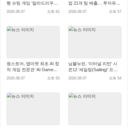
행 슈팅 게임 ‘칼라드리우스
업 21개 팀 배출… 투자유치∙
2/다크 엘레멘트’ 올 겨울 전
매출성장 성과 눈길
2026.08.07
조회 61
2026.08.07
조회 57
세계 출시 예정
원스토어, 앱마켓 최초 AI 창
님블뉴런, ‘이터널 리턴’ 시
작 게임 전문관 ‘AI Games’
즌12 ‘세일링(Sailing)’ 프리
오픈
시즌 시작
2026.08.07
조회 55
2026.08.07
조회 54