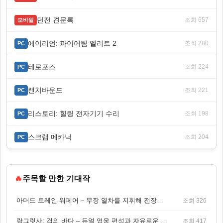
던전 견문록
조회 657
모바일
에이리언: 파이어팀 엘리트 2
조회 280
PC
테로포즈
조회 224
PC
랜치바운드
조회 221
PC
리스토리: 힐링 전자기기 수리
조회 198
PC
스크랩 메카닉
조회 204
PC
🔥
주목할 만한 기대작
아머드 트레인 워페어 – 무장 열차를 지휘해 전장을 돌파하는 생존 전투 게임
조회 326
랑그릿사: 검의 바다 – 듀얼 영웅 편성과 자유로운 탐험을 결합한 판타지 전략 RPG
조회 417