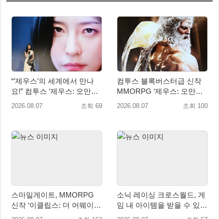
“’제우스’의 세계에서 만나
컴투스 블록버스터급 신작
요!” 컴투스 ‘제우스: 오만의
MMORPG ‘제우스: 오만의
신’ 쇼케이스 찾은 배우 박지
신’, 8월 26일 출시!
2026.08.07
조회 69
2026.08.07
조회 100
현
스마일게이트, MMORPG
소닉 레이싱 크로스월드, 게
신작 ‘이클립스: 더 어웨이크
임 내 아이템을 받을 수 있는
닝’ 9월 10일 론칭!
‘레전드 대회 라운드 7’ 개최!