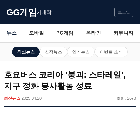
GG게임
기대작
로그인
뉴스
모바일
PC게임
온라인
커뮤니티
최신뉴스
신작뉴스
인기뉴스
이벤트 소식
호요버스 코리아 ‘붕괴: 스타레일’,
지구 정화 봉사활동 성료
최신뉴스
2025.04.28
조회: 2678