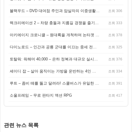
블랙우드 – DVD 대여점 주인과 암살자의 이중생활을 그린 3인칭 액션 스릴러 게임
조회 306
렉크리에이션 2 – 차량 충돌과 지름길 경쟁을 즐기는 오픈월드 아케이드 레이싱 게임
조회 333
아키에이지 크로니클 – 원대륙을 개척하며 논타겟 전투를 즐기는 오픈월드 MMORPG
조회 378
다이노로드 – 인간과 공룡 군대를 이끄는 중세 전략 액션 RPG
조회 325
토탈워: 워해머 40,000 – 은하 정복과 대규모 실시간 전투가 결합된 전략 게임!
조회 376
셰이디 잡 – 살아 움직이는 가방을 운반하는 4인 협동 물리 어드벤처 게임
조회 334
루트 – 좀비 떼를 뚫고 달려라! 스쿨버스가 유일한 집이 되는 4인 협동 생존 게임
조회 391
소울프레임 – 무료 판타지 액션 RPG
조회 417
관련 뉴스 목록