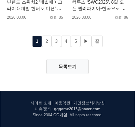
닌텐도 스위치2 ‘데빌메이크
컴투스 ‘SWC2026’, 8일 오
라이 5 데빌 헌터 에디션’ 패
픈 퀄리파이어-한국으로 시
키지 제품 8월 7일 예약판매
즌 개막!
2026.08.06
조회 85
2026.08.06
조회 86
개시
1
2
3
4
5
▶
끝
목록보기
사이트 소개
|
이용약관
|
개인정보처리방침
제휴/문의:
gggame2013@naver.com
Since 2004
GG게임
. All rights reserved.