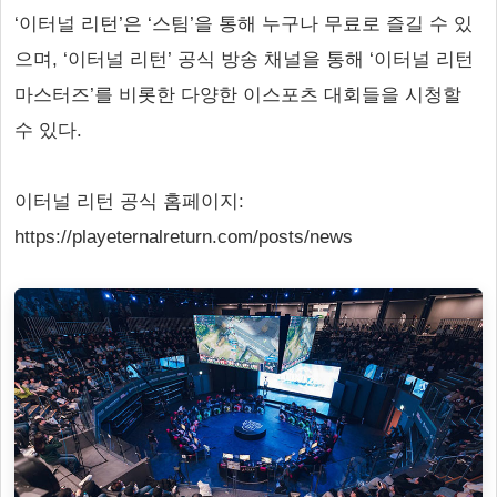
‘이터널 리턴’은 ‘스팀’을 통해 누구나 무료로 즐길 수 있
으며, ‘이터널 리턴’ 공식 방송 채널을 통해 ‘이터널 리턴
마스터즈’를 비롯한 다양한 이스포츠 대회들을 시청할
수 있다.
이터널 리턴 공식 홈페이지:
https://playeternalreturn.com/posts/news