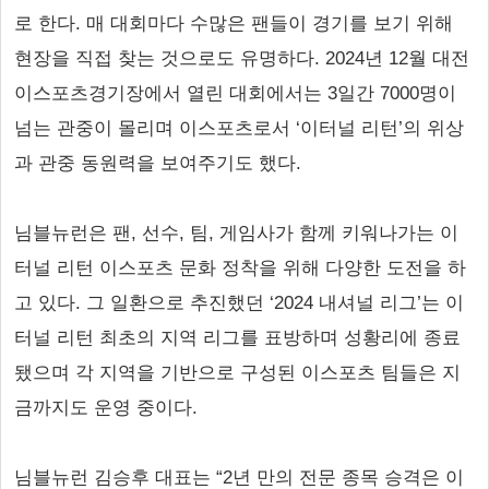
로 한다. 매 대회마다 수많은 팬들이 경기를 보기 위해
현장을 직접 찾는 것으로도 유명하다. 2024년 12월 대전
이스포츠경기장에서 열린 대회에서는 3일간 7000명이
넘는 관중이 몰리며 이스포츠로서 ‘이터널 리턴’의 위상
과 관중 동원력을 보여주기도 했다.
님블뉴런은 팬, 선수, 팀, 게임사가 함께 키워나가는 이
터널 리턴 이스포츠 문화 정착을 위해 다양한 도전을 하
고 있다. 그 일환으로 추진했던 ‘2024 내셔널 리그’는 이
터널 리턴 최초의 지역 리그를 표방하며 성황리에 종료
됐으며 각 지역을 기반으로 구성된 이스포츠 팀들은 지
금까지도 운영 중이다.
님블뉴런 김승후 대표는 “2년 만의 전문 종목 승격은 이