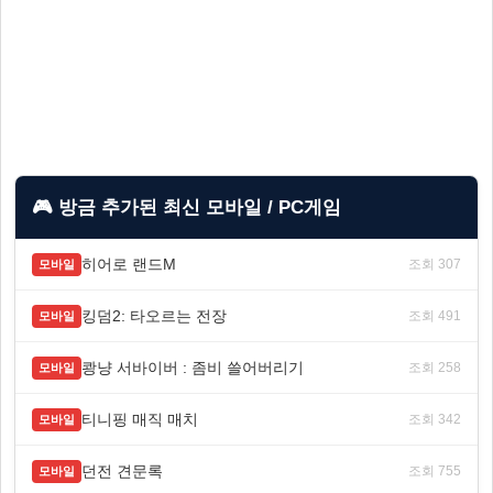
🎮 방금 추가된 최신 모바일 / PC게임
히어로 랜드M
조회 307
모바일
킹덤2: 타오르는 전장
조회 491
모바일
쾅냥 서바이버 : 좀비 쓸어버리기
조회 258
모바일
티니핑 매직 매치
조회 342
모바일
던전 견문록
조회 755
모바일