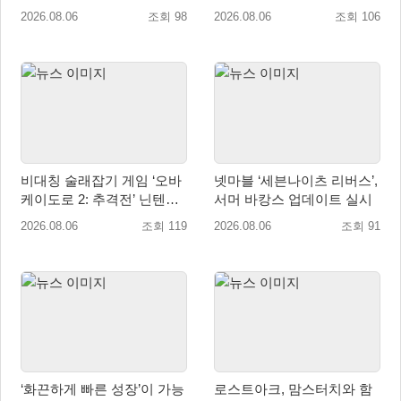
라’ 업데이트!
2026.08.06
조회 98
2026.08.06
조회 106
비대칭 술래잡기 게임 ‘오바
넷마블 ‘세븐나이츠 리버스’,
케이도로 2: 추격전’ 닌텐도
서머 바캉스 업데이트 실시
eShop 출시
2026.08.06
조회 119
2026.08.06
조회 91
‘화끈하게 빠른 성장’이 가능
로스트아크, 맘스터치와 함