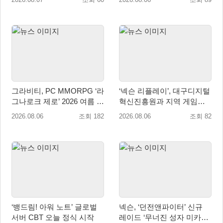
그라비티, PC MMORPG ‘라
‘넥슨 리플레이’, 대구디지털
그나로크 제로’ 2026 여름 프
혁신진흥원과 지역 게임산
로모션 진행!
업 육성 위한 업무협약 체결
2026.08.06
조회 182
2026.08.06
조회 82
‘뱅드림! 아워 노트’ 글로벌
넥슨, ‘던전앤파이터’ 신규
서버 CBT 오늘 정식 시작
레이드 ‘무너진 성자 미카엘