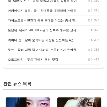
렉크리에이션 2 – 차량 충돌과 지름길 경쟁을 즐기는 오픈월드 아케이드 레이싱 게임
조회 330
아키에이지 크로니클 – 원대륙을 개척하며 논타겟 전투를 즐기는 오픈월드 MMORPG
조회 371
다이노로드 – 인간과 공룡 군대를 이끄는 중세 전략 액션 RPG
조회 322
토탈워: 워해머 40,000 – 은하 정복과 대규모 실시간 전투가 결합된 전략 게임!
조회 373
셰이디 잡 – 살아 움직이는 가방을 운반하는 4인 협동 물리 어드벤처 게임
조회 332
루트 – 좀비 떼를 뚫고 달려라! 스쿨버스가 유일한 집이 되는 4인 협동 생존 게임
조회 389
소울프레임 – 무료 판타지 액션 RPG
조회 412
관련 뉴스 목록