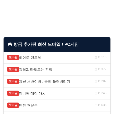
🎮 방금 추가된 최신 모바일 / PC게임
히어로 랜드M
조회 113
모바일
킹덤2: 타오르는 전장
조회 377
모바일
쾅냥 서바이버 : 좀비 쓸어버리기
조회 207
모바일
티니핑 매직 매치
조회 245
모바일
던전 견문록
조회 636
모바일