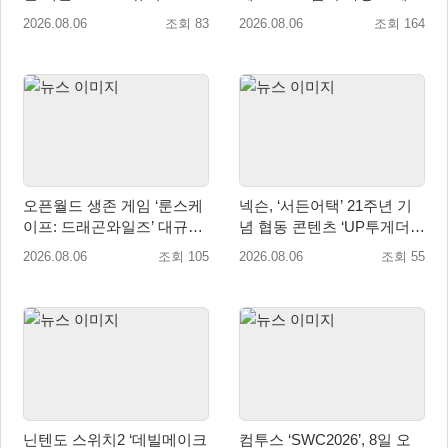
버 다이즈’ 패키지판 예약판
트’ 출시
2026.08.06
조회 83
2026.08.06
조회 164
매 개시
오픈월드 생존 게임 ‘룬스케
넥슨, ‘서든어택’ 21주년 기
이프: 드래곤와일즈’ 대규모
념 협동 콘텐츠 ‘UP투게더’
유저 편의성 개선 및 사이드
업데이트
2026.08.06
조회 105
2026.08.06
조회 55
퀘스트 업데이트
닌텐도 스위치2 ‘데빌메이크
컴투스 ‘SWC2026’, 8일 오