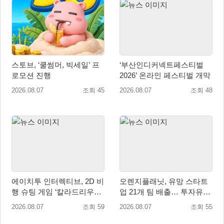
스토브, ‘쿨썸머, 빅세일’ 프
‘부산인디커넥트페스티벌
로모션 진행
2026’ 온라인 페스티벌 개막
2026.08.07
조회 45
2026.08.07
조회 48
에이치투 인터렉티브, 2D 비
오렌지플래닛, 유망 스타트
행 슈팅 게임 ‘칼라드리우스
업 21개 팀 배출… 투자유치∙
2/다크 엘레멘트’ 올 겨울 전
매출성장 성과 눈길
2026.08.07
조회 59
2026.08.07
조회 55
세계 출시 예정