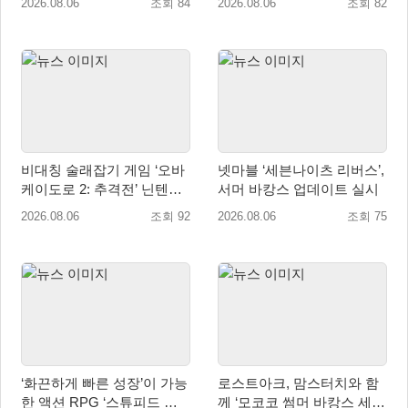
2026.08.06
조회 84
2026.08.06
조회 82
비대칭 술래잡기 게임 ‘오바
넷마블 ‘세븐나이츠 리버스’,
케이도로 2: 추격전’ 닌텐도
서머 바캉스 업데이트 실시
eShop 출시
2026.08.06
조회 92
2026.08.06
조회 75
‘화끈하게 빠른 성장’이 가능
로스트아크, 맘스터치와 함
한 액션 RPG ‘스튜피드 네
께 ‘모코코 썸머 바캉스 세