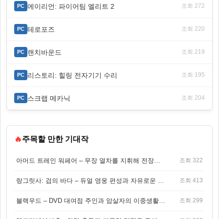
에이리언: 파이어팀 엘리트 2
조회 272
PC
테로포즈
조회 220
PC
랜치바운드
조회 219
PC
리스토리: 힐링 전자기기 수리
조회 195
PC
스크랩 메카닉
조회 204
PC
🔥
주목할 만한 기대작
아머드 트레인 워페어 – 무장 열차를 지휘해 전장을 돌파하는 생존 전투 게임
조회 322
랑그릿사: 검의 바다 – 듀얼 영웅 편성과 자유로운 탐험을 결합한 판타지 전략 RPG
조회 413
블랙우드 – DVD 대여점 주인과 암살자의 이중생활을 그린 3인칭 액션 스릴러 게임
조회 299