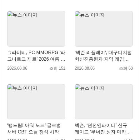
그라비티, PC MMORPG ‘라
‘넥슨 리플레이’, 대구디지털
그나로크 제로’ 2026 여름 프
혁신진흥원과 지역 게임산
로모션 진행!
업 육성 위한 업무협약 체결
2026.08.06
조회 151
2026.08.06
조회 68
‘뱅드림! 아워 노트’ 글로벌
넥슨, ‘던전앤파이터’ 신규
서버 CBT 오늘 정식 시작
레이드 ‘무너진 성자 미카엘
라’ 업데이트!