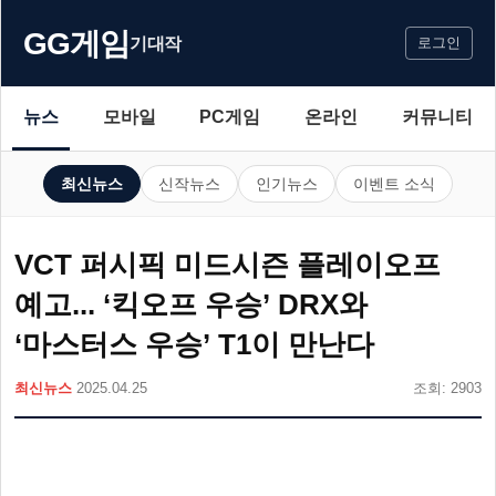
GG게임
기대작
로그인
뉴스
모바일
PC게임
온라인
커뮤니티
최신뉴스
신작뉴스
인기뉴스
이벤트 소식
VCT 퍼시픽 미드시즌 플레이오프
예고... ‘킥오프 우승’ DRX와
‘마스터스 우승’ T1이 만난다
최신뉴스
2025.04.25
조회: 2903