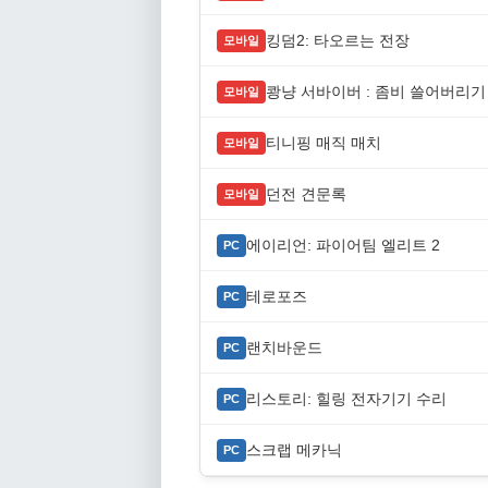
킹덤2: 타오르는 전장
모바일
쾅냥 서바이버 : 좀비 쓸어버리기
모바일
티니핑 매직 매치
모바일
던전 견문록
모바일
에이리언: 파이어팀 엘리트 2
PC
테로포즈
PC
랜치바운드
PC
리스토리: 힐링 전자기기 수리
PC
스크랩 메카닉
PC