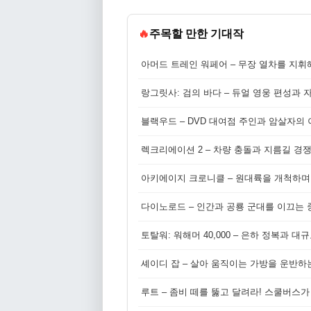
🔥
주목할 만한 기대작
아머드 트레인 워페어 – 무장 열차를 지휘
랑그릿사: 검의 바다 – 듀얼 영웅 편성과 
블랙우드 – DVD 대여점 주인과 암살자의
렉크리에이션 2 – 차량 충돌과 지름길 경
아키에이지 크로니클 – 원대륙을 개척하며
다이노로드 – 인간과 공룡 군대를 이끄는 중
토탈워: 워해머 40,000 – 은하 정복과 
셰이디 잡 – 살아 움직이는 가방을 운반하
루트 – 좀비 떼를 뚫고 달려라! 스쿨버스가