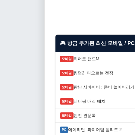
🎮 방금 추가된 최신 모바일 / P
히어로 랜드M
모바일
킹덤2: 타오르는 전장
모바일
쾅냥 서바이버 : 좀비 쓸어버리기
모바일
티니핑 매직 매치
모바일
던전 견문록
모바일
에이리언: 파이어팀 엘리트 2
PC