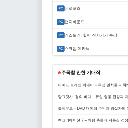
테로포즈
PC
랜치바운드
PC
리스토리: 힐링 전자기기 수리
PC
스크랩 메카닉
PC
🔥
주목할 만한 기대작
아머드 트레인 워페어 – 무장 열차를 지휘
랑그릿사: 검의 바다 – 듀얼 영웅 편성과 
블랙우드 – DVD 대여점 주인과 암살자의
렉크리에이션 2 – 차량 충돌과 지름길 경