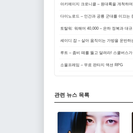
아키에이지 크로니클 – 원대륙을 개척하며
다이노로드 – 인간과 공룡 군대를 이끄는 중
토탈워: 워해머 40,000 – 은하 정복과 
셰이디 잡 – 살아 움직이는 가방을 운반하
루트 – 좀비 떼를 뚫고 달려라! 스쿨버스가
소울프레임 – 무료 판타지 액션 RPG
관련 뉴스 목록