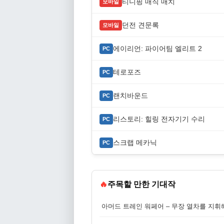
티니핑 매직 매치
모바일
던전 견문록
모바일
에이리언: 파이어팀 엘리트 2
PC
테로포즈
PC
랜치바운드
PC
리스토리: 힐링 전자기기 수리
PC
스크랩 메카닉
PC
🔥
주목할 만한 기대작
아머드 트레인 워페어 – 무장 열차를 지휘