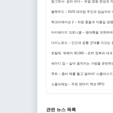
랑그릿사: 검의 바다 – 듀얼 영웅 편성과 
블랙우드 – DVD 대여점 주인과 암살자의
렉크리에이션 2 – 차량 충돌과 지름길 경
아키에이지 크로니클 – 원대륙을 개척하며
다이노로드 – 인간과 공룡 군대를 이끄는 중
토탈워: 워해머 40,000 – 은하 정복과 
셰이디 잡 – 살아 움직이는 가방을 운반하
루트 – 좀비 떼를 뚫고 달려라! 스쿨버스가
소울프레임 – 무료 판타지 액션 RPG
관련 뉴스 목록