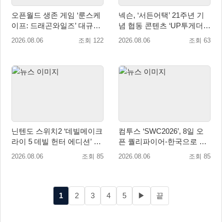
오픈월드 생존 게임 ‘룬스케
넥슨, ‘서든어택’ 21주년 기
이프: 드래곤와일즈’ 대규모
념 협동 콘텐츠 ‘UP투게더’
유저 편의성 개선 및 사이드
업데이트
2026.08.06
조회 122
2026.08.06
조회 63
퀘스트 업데이트
닌텐도 스위치2 ‘데빌메이크
컴투스 ‘SWC2026’, 8일 오
라이 5 데빌 헌터 에디션’ 패
픈 퀄리파이어-한국으로 시
키지 제품 8월 7일 예약판매
즌 개막!
2026.08.06
조회 85
2026.08.06
조회 85
개시
1
2
3
4
5
▶
끝