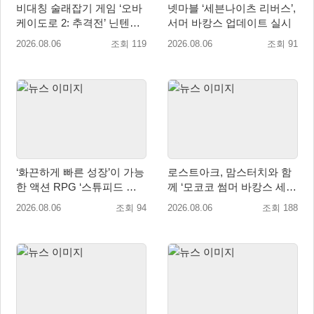
비대칭 술래잡기 게임 ‘오바
넷마블 ‘세븐나이츠 리버스’,
케이도로 2: 추격전’ 닌텐도
서머 바캉스 업데이트 실시
eShop 출시
2026.08.06
조회 119
2026.08.06
조회 91
‘화끈하게 빠른 성장’이 가능
로스트아크, 맘스터치와 함
한 액션 RPG ‘스튜피드 네
께 ‘모코코 썸머 바캉스 세
버 다이즈’ 패키지판 예약판
트’ 출시
2026.08.06
조회 94
2026.08.06
조회 188
매 개시