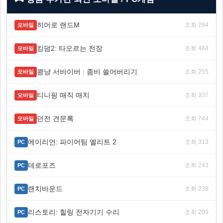
히어로 랜드M
조회 294
모바일
킹덤2: 타오르는 전장
조회 484
모바일
쾅냥 서바이버 : 좀비 쓸어버리기
조회 255
모바일
티니핑 매직 매치
조회 337
모바일
던전 견문록
조회 744
모바일
에이리언: 파이어팀 엘리트 2
조회 313
PC
테로포즈
조회 243
PC
랜치바운드
조회 238
PC
리스토리: 힐링 전자기기 수리
조회 209
PC