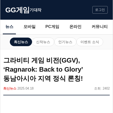
GG게임
기대작
로그인
뉴스
모바일
PC게임
온라인
커뮤니티
최신뉴스
신작뉴스
인기뉴스
이벤트 소식
그라비티 게임 비전(GGV),
‘Ragnarok: Back to Glory’
동남아시아 지역 정식 론칭!
최신뉴스
2025.04.18
조회: 2402