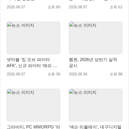
오픈
시즌 시작
2026.08.07
조회 60
2026.08.07
조회 61
넷마블 ‘킹 오브 파이터
웹젠, 2026년 상반기 실적
AFK’, 신규 파이터 ‘애쉬 크
공시
림존’ 업데이트
2026.08.07
조회 59
2026.08.06
조회 88
그라비티, PC MMORPG ‘라
‘넥슨 리플레이’, 대구디지털