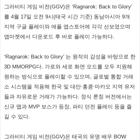
그라비티 게임 비전(GGV)은 ‘Ragnarok: Back to Glory’
를 4월 17일 오전 9시(태국 시간 기준) 동남아시아 9개
지역 구글 플레이와 애플 앱스토어에 각각 선보였으며
앱마켓에서 다운로드 후 바로 플레이 가능하다.
‘Ragnarok: Back to Glory’ 는 원작의 감성을 바탕으로 한
3D MMORPG다. 가로와 세로 화면 모드를 모두 지원해
원하는 방식으로 플레이할 수 있으며, 글로벌 통합 거래
소 시스템을 적용해 한국 및 대만∙홍콩∙마카오 지역 유저
들과 자유로운 거래가 가능하다. 정식 론칭 버전에서는
신규 맵과 MVP 보스가 등장, 파티 던전 플레이 등을 즐
길 수 있다.
그라비티 게임 비전(GGV)은 태국의 유명 배우 BOW