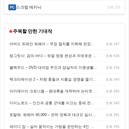
스크랩 메카닉
조회 221
PC
🔥
주목할 만한 기대작
아머드 트레인 워페어 – 무장 열차를 지휘해 전장을 돌파하는 생존 전투 게임
조회 347
랑그릿사: 검의 바다 – 듀얼 영웅 편성과 자유로운 탐험을 결합한 판타지 전략 RPG
조회 436
블랙우드 – DVD 대여점 주인과 암살자의 이중생활을 그린 3인칭 액션 스릴러 게임
조회 316
렉크리에이션 2 – 차량 충돌과 지름길 경쟁을 즐기는 오픈월드 아케이드 레이싱 게임
조회 345
아키에이지 크로니클 – 원대륙을 개척하며 논타겟 전투를 즐기는 오픈월드 MMORPG
조회 395
다이노로드 – 인간과 공룡 군대를 이끄는 중세 전략 액션 RPG
조회 340
토탈워: 워해머 40,000 – 은하 정복과 대규모 실시간 전투가 결합된 전략 게임!
조회 391
셰이디 잡 – 살아 움직이는 가방을 운반하는 4인 협동 물리 어드벤처 게임
조회 355