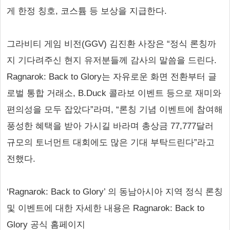
게 한정 칭호, 코스튬 등 보상을 지급한다.
그라비티 게임 비전(GGV) 김진환 사장은 “정식 론칭까
지 기다려주신 현지 유저분들께 감사의 말씀을 드린다.
Ragnarok: Back to Glory는 자유로운 화면 전환부터 글
로벌 통합 거래소, B.Duck 콜라보 이벤트 등으로 재미와
편의성을 모두 잡았다”라며, “론칭 기념 이벤트에 참여해
풍성한 혜택을 받아 가시길 바라며 총상금 77,777달러
규모의 토너먼트 대회에도 많은 기대 부탁드린다”라고
전했다.
‘Ragnarok: Back to Glory’ 의 동남아시아 지역 정식 론칭
및 이벤트에 대한 자세한 내용은 Ragnarok: Back to
Glory 공식 홈페이지