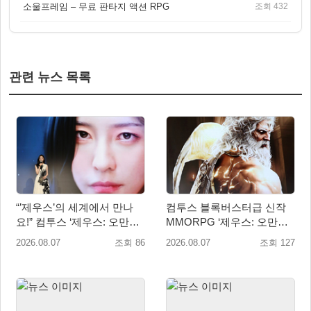
소울프레임 – 무료 판타지 액션 RPG
조회 432
관련 뉴스 목록
“’제우스’의 세계에서 만나
컴투스 블록버스터급 신작
요!” 컴투스 ‘제우스: 오만의
MMORPG ‘제우스: 오만의
신’ 쇼케이스 찾은 배우 박지
신’, 8월 26일 출시!
2026.08.07
조회 86
2026.08.07
조회 127
현