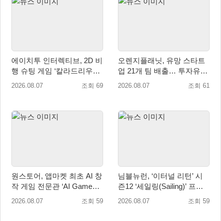
에이치투 인터렉티브, 2D 비
오렌지플래닛, 유망 스타트
행 슈팅 게임 ‘칼라드리우스
업 21개 팀 배출… 투자유치∙
2/다크 엘레멘트’ 올 겨울 전
매출성장 성과 눈길
2026.08.07
조회 69
2026.08.07
조회 61
세계 출시 예정
원스토어, 앱마켓 최초 AI 창
님블뉴런, ‘이터널 리턴’ 시
작 게임 전문관 ‘AI Games’
즌12 ‘세일링(Sailing)’ 프리
오픈
시즌 시작
2026.08.07
조회 59
2026.08.07
조회 59