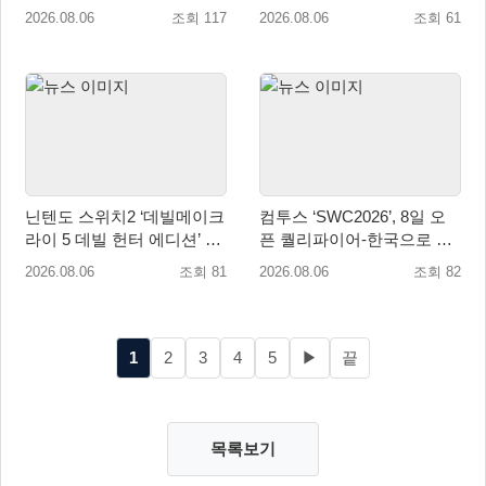
유저 편의성 개선 및 사이드
업데이트
2026.08.06
조회 117
2026.08.06
조회 61
퀘스트 업데이트
닌텐도 스위치2 ‘데빌메이크
컴투스 ‘SWC2026’, 8일 오
라이 5 데빌 헌터 에디션’ 패
픈 퀄리파이어-한국으로 시
키지 제품 8월 7일 예약판매
즌 개막!
2026.08.06
조회 81
2026.08.06
조회 82
개시
1
2
3
4
5
▶
끝
목록보기