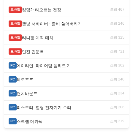
킹덤2: 타오르는 전장
조회 467
모바일
쾅냥 서바이버 : 좀비 쓸어버리기
조회 246
모바일
티니핑 매직 매치
조회 325
모바일
던전 견문록
조회 721
모바일
에이리언: 파이어팀 엘리트 2
조회 302
PC
테로포즈
조회 240
PC
랜치바운드
조회 234
PC
리스토리: 힐링 전자기기 수리
조회 206
PC
스크랩 메카닉
조회 219
PC