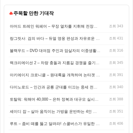
🔥
주목할 만한 기대작
아머드 트레인 워페어 – 무장 열차를 지휘해 전장을 돌파하는 생존 전투 게임
조회 343
랑그릿사: 검의 바다 – 듀얼 영웅 편성과 자유로운 탐험을 결합한 판타지 전략 RPG
조회 431
블랙우드 – DVD 대여점 주인과 암살자의 이중생활을 그린 3인칭 액션 스릴러 게임
조회 316
렉크리에이션 2 – 차량 충돌과 지름길 경쟁을 즐기는 오픈월드 아케이드 레이싱 게임
조회 345
아키에이지 크로니클 – 원대륙을 개척하며 논타겟 전투를 즐기는 오픈월드 MMORPG
조회 391
다이노로드 – 인간과 공룡 군대를 이끄는 중세 전략 액션 RPG
조회 340
토탈워: 워해머 40,000 – 은하 정복과 대규모 실시간 전투가 결합된 전략 게임!
조회 388
셰이디 잡 – 살아 움직이는 가방을 운반하는 4인 협동 물리 어드벤처 게임
조회 351
루트 – 좀비 떼를 뚫고 달려라! 스쿨버스가 유일한 집이 되는 4인 협동 생존 게임
조회 406