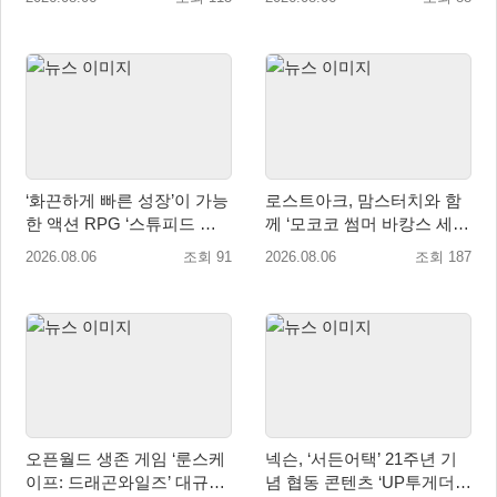
‘화끈하게 빠른 성장’이 가능
로스트아크, 맘스터치와 함
한 액션 RPG ‘스튜피드 네
께 ‘모코코 썸머 바캉스 세
버 다이즈’ 패키지판 예약판
트’ 출시
2026.08.06
조회 91
2026.08.06
조회 187
매 개시
오픈월드 생존 게임 ‘룬스케
넥슨, ‘서든어택’ 21주년 기
이프: 드래곤와일즈’ 대규모
념 협동 콘텐츠 ‘UP투게더’