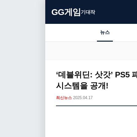
GG게임
기대작
뉴스
‘데블위딘: 삿갓’ PS5
시스템을 공개!
최신뉴스
2025.04.17