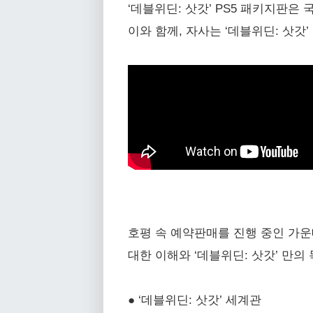
‘데블위딘: 삿갓’ PS5 패키지판은
이와 함께, 자사는 ‘데블위딘: 삿갓’
호평 속 예약판매를 진행 중인 가운
대한 이해와 ‘데블위딘: 삿갓’ 만의
● ‘데블위딘: 삿갓’ 세계관