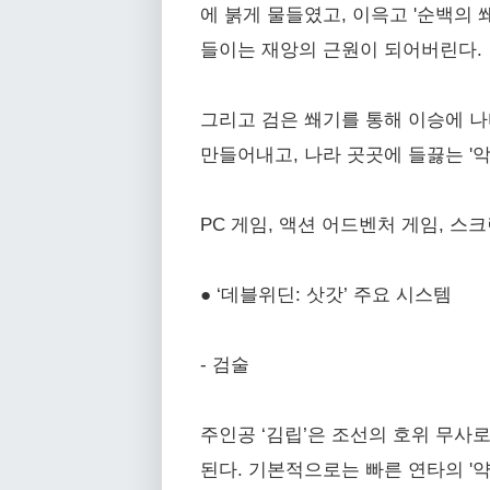
에 붉게 물들였고, 이윽고 '순백의 
들이는 재앙의 근원이 되어버린다.
그리고 검은 쐐기를 통해 이승에 
만들어내고, 나라 곳곳에 들끓는 '
PC 게임, 액션 어드벤처 게임, 스
● ‘데블위딘: 삿갓’ 주요 시스템
- 검술
주인공 ‘김립’은 조선의 호위 무사
된다. 기본적으로는 빠른 연타의 '약