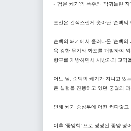
- '검은 쐐기'의 폭주와 '악귀들린 자
조선은 갑작스럽게 솟아난 '순백의 
순백의 쐐기에서 흘러나온 '순백의 
욱 강한 무기와 화포를 개발하여 
항구를 개방하면서 서방과의 교역을
어느 날, 순백의 쐐기가 지니고 있
운 실험을 진행하고 있던 궁궐의 
인해 쐐기 중심부에 어떤 커다랗고 
이후 '중앙핵' 으로 명명된 종양 덩