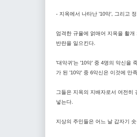
- 지옥에서 나타난 '10악', 그리고 
엄격한 규율에 얽매어 지옥을 활개 치
반란을 일으킨다.
'대악귀'는 '10악' 중 4명의 악
가 된 '10악' 중 6악신은 이것에
그들은 지옥의 지배자로서 여전히 강
넣는다.
지상의 주민들은 어느 날 갑자기 솟