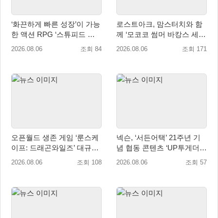
‘화끈하게 빠른 성장’이 가능
로스트아크, 맘스터치와 함
한 액션 RPG ‘스튜피드 네
께 ‘모코코 썸머 바캉스 세
버 다이즈’ 패키지판 예약판
트’ 출시
2026.08.06
조회 84
2026.08.06
조회 171
매 개시
오픈월드 생존 게임 ‘룬스케
넥슨, ‘서든어택’ 21주년 기
이프: 드래곤와일즈’ 대규모
념 협동 콘텐츠 ‘UP투게더’
유저 편의성 개선 및 사이드
업데이트
2026.08.06
조회 108
2026.08.06
조회 57
퀘스트 업데이트