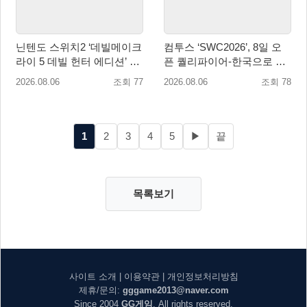
닌텐도 스위치2 ‘데빌메이크
컴투스 ‘SWC2026’, 8일 오
라이 5 데빌 헌터 에디션’ 패
픈 퀄리파이어-한국으로 시
키지 제품 8월 7일 예약판매
즌 개막!
2026.08.06
조회 77
2026.08.06
조회 78
개시
1
2
3
4
5
▶
끝
목록보기
사이트 소개
|
이용약관
|
개인정보처리방침
제휴/문의:
gggame2013@naver.com
Since 2004
GG게임
. All rights reserved.