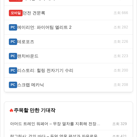
던전 견문록
조회 666
모바일
에이리언: 파이어팀 엘리트 2
조회 282
PC
테로포즈
조회 226
PC
랜치바운드
조회 223
PC
리스토리: 힐링 전자기기 수리
조회 200
PC
스크랩 메카닉
조회 208
PC
🔥
주목할 만한 기대작
아머드 트레인 워페어 – 무장 열차를 지휘해 전장을 돌파하는 생존 전투 게임
조회 329
랑그릿사: 검의 바다 – 듀얼 영웅 편성과 자유로운 탐험을 결합한 판타지 전략 RPG
조회 421