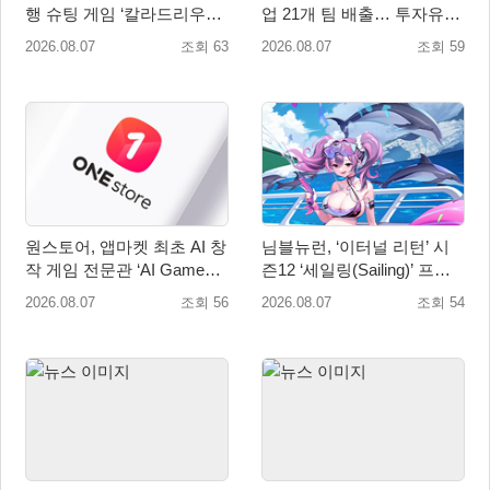
행 슈팅 게임 ‘칼라드리우스
업 21개 팀 배출… 투자유치∙
2/다크 엘레멘트’ 올 겨울 전
매출성장 성과 눈길
2026.08.07
조회 63
2026.08.07
조회 59
세계 출시 예정
원스토어, 앱마켓 최초 AI 창
님블뉴런, ‘이터널 리턴’ 시
작 게임 전문관 ‘AI Games’
즌12 ‘세일링(Sailing)’ 프리
오픈
시즌 시작
2026.08.07
조회 56
2026.08.07
조회 54