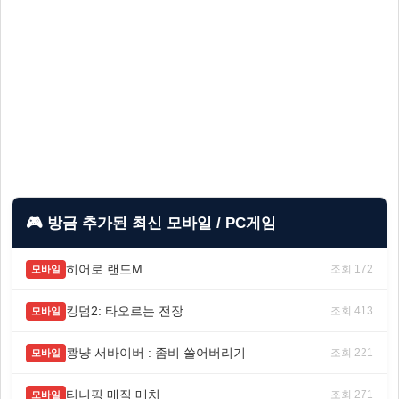
🎮 방금 추가된 최신 모바일 / PC게임
히어로 랜드M
조회 172
모바일
킹덤2: 타오르는 전장
조회 413
모바일
쾅냥 서바이버 : 좀비 쓸어버리기
조회 221
모바일
티니핑 매직 매치
조회 271
모바일