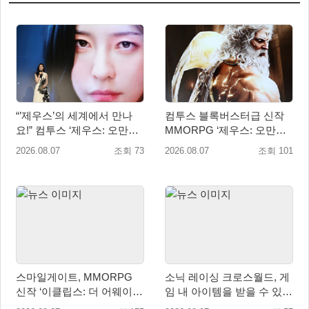
“’제우스’의 세계에서 만나
컴투스 블록버스터급 신작
요!” 컴투스 ‘제우스: 오만의
MMORPG ‘제우스: 오만의
신’ 쇼케이스 찾은 배우 박지
신’, 8월 26일 출시!
2026.08.07
조회 73
2026.08.07
조회 101
현
스마일게이트, MMORPG
소닉 레이싱 크로스월드, 게
신작 ‘이클립스: 더 어웨이크
임 내 아이템을 받을 수 있는
닝’ 9월 10일 론칭!
‘레전드 대회 라운드 7’ 개최!