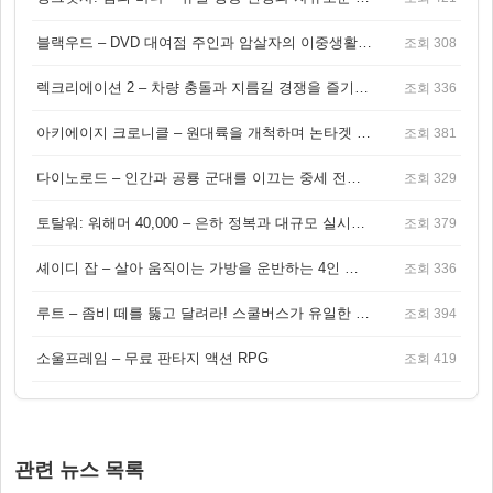
블랙우드 – DVD 대여점 주인과 암살자의 이중생활을 그린 3인칭 액션 스릴러 게임
조회 308
렉크리에이션 2 – 차량 충돌과 지름길 경쟁을 즐기는 오픈월드 아케이드 레이싱 게임
조회 336
아키에이지 크로니클 – 원대륙을 개척하며 논타겟 전투를 즐기는 오픈월드 MMORPG
조회 381
다이노로드 – 인간과 공룡 군대를 이끄는 중세 전략 액션 RPG
조회 329
토탈워: 워해머 40,000 – 은하 정복과 대규모 실시간 전투가 결합된 전략 게임!
조회 379
셰이디 잡 – 살아 움직이는 가방을 운반하는 4인 협동 물리 어드벤처 게임
조회 336
루트 – 좀비 떼를 뚫고 달려라! 스쿨버스가 유일한 집이 되는 4인 협동 생존 게임
조회 394
소울프레임 – 무료 판타지 액션 RPG
조회 419
관련 뉴스 목록