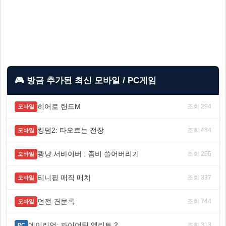
🎮 방금 추가된 최신 모바일 / PC게임
히어로 랜드M
조회 294
모바일
킹덤2: 타오르는 전장
조회 484
모바일
쾅냥 서바이버 : 좀비 쓸어버리기
조회 255
모바일
티니핑 매직 매치
조회 337
모바일
던전 견문록
조회 744
모바일
에이리언: 파이어팀 엘리트 2
조회 313
PC