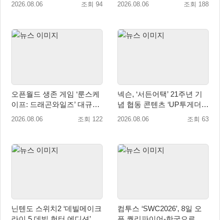
2026.08.06
조회 94
2026.08.06
조회 188
매 개시
오픈월드 생존 게임 ‘룬스케
넥슨, ‘서든어택’ 21주년 기
이프: 드래곤와일즈’ 대규모
념 협동 콘텐츠 ‘UP투게더’
유저 편의성 개선 및 사이드
업데이트
2026.08.06
조회 122
2026.08.06
조회 63
퀘스트 업데이트
닌텐도 스위치2 ‘데빌메이크
컴투스 ‘SWC2026’, 8일 오
라이 5 데빌 헌터 에디션’ 패
픈 퀄리파이어-한국으로 시