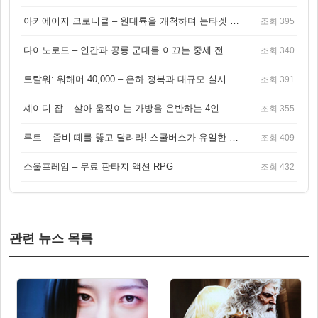
아키에이지 크로니클 – 원대륙을 개척하며 논타겟 전투를 즐기는 오픈월드 MMORPG
조회 395
다이노로드 – 인간과 공룡 군대를 이끄는 중세 전략 액션 RPG
조회 340
토탈워: 워해머 40,000 – 은하 정복과 대규모 실시간 전투가 결합된 전략 게임!
조회 391
셰이디 잡 – 살아 움직이는 가방을 운반하는 4인 협동 물리 어드벤처 게임
조회 355
루트 – 좀비 떼를 뚫고 달려라! 스쿨버스가 유일한 집이 되는 4인 협동 생존 게임
조회 409
소울프레임 – 무료 판타지 액션 RPG
조회 432
관련 뉴스 목록