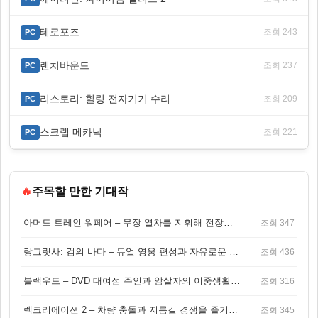
테로포즈
조회 243
PC
랜치바운드
조회 237
PC
리스토리: 힐링 전자기기 수리
조회 209
PC
스크랩 메카닉
조회 221
PC
🔥
주목할 만한 기대작
아머드 트레인 워페어 – 무장 열차를 지휘해 전장을 돌파하는 생존 전투 게임
조회 347
랑그릿사: 검의 바다 – 듀얼 영웅 편성과 자유로운 탐험을 결합한 판타지 전략 RPG
조회 436
블랙우드 – DVD 대여점 주인과 암살자의 이중생활을 그린 3인칭 액션 스릴러 게임
조회 316
렉크리에이션 2 – 차량 충돌과 지름길 경쟁을 즐기는 오픈월드 아케이드 레이싱 게임
조회 345