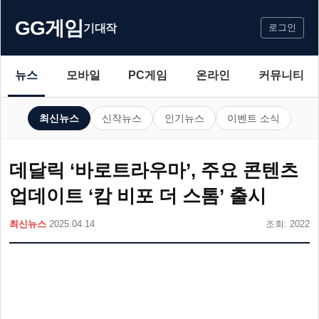
GG게임
기대작
로그인
뉴스
모바일
PC게임
온라인
커뮤니티
최신뉴스
신작뉴스
인기뉴스
이벤트 소식
데달릭 ‘바로트라우마’, 주요 콘텐츠
업데이트 ‘캄 비포 더 스톰’ 출시
최신뉴스
2025.04.14
조회: 2022