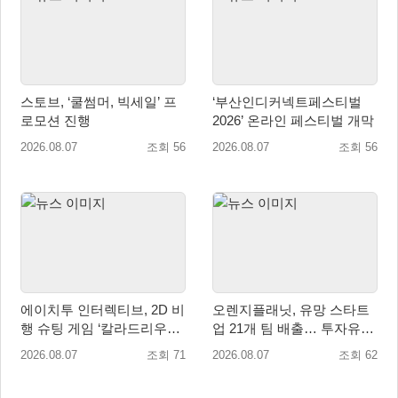
스토브, ‘쿨썸머, 빅세일’ 프
‘부산인디커넥트페스티벌
로모션 진행
2026’ 온라인 페스티벌 개막
2026.08.07
조회 56
2026.08.07
조회 56
에이치투 인터렉티브, 2D 비
오렌지플래닛, 유망 스타트
행 슈팅 게임 ‘칼라드리우스
업 21개 팀 배출… 투자유치∙
2/다크 엘레멘트’ 올 겨울 전
매출성장 성과 눈길
2026.08.07
조회 71
2026.08.07
조회 62
세계 출시 예정