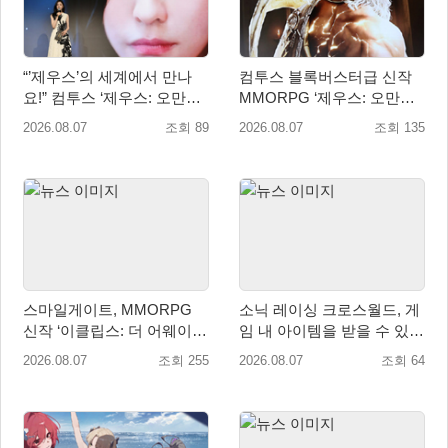
“’제우스’의 세계에서 만나
컴투스 블록버스터급 신작
요!” 컴투스 ‘제우스: 오만의
MMORPG ‘제우스: 오만의
신’ 쇼케이스 찾은 배우 박지
신’, 8월 26일 출시!
2026.08.07
조회 89
2026.08.07
조회 135
현
스마일게이트, MMORPG
소닉 레이싱 크로스월드, 게
신작 ‘이클립스: 더 어웨이크
임 내 아이템을 받을 수 있는
닝’ 9월 10일 론칭!
‘레전드 대회 라운드 7’ 개최!
2026.08.07
조회 255
2026.08.07
조회 64