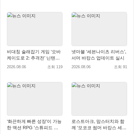
비대칭 술래잡기 게임 ‘오바
넷마블 ‘세븐나이츠 리버스’,
케이도로 2: 추격전’ 닌텐도
서머 바캉스 업데이트 실시
eShop 출시
2026.08.06
조회 119
2026.08.06
조회 91
‘화끈하게 빠른 성장’이 가능
로스트아크, 맘스터치와 함
한 액션 RPG ‘스튜피드 네
께 ‘모코코 썸머 바캉스 세
버 다이즈’ 패키지판 예약판
트’ 출시