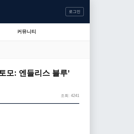
로그인
커뮤니티
토모: 엔들리스 블루’
조회: 4241