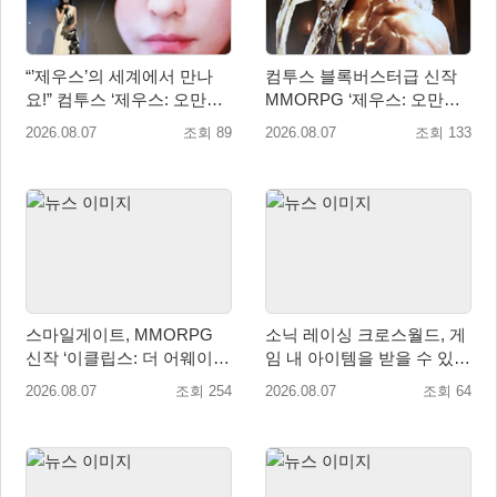
“’제우스’의 세계에서 만나
컴투스 블록버스터급 신작
요!” 컴투스 ‘제우스: 오만의
MMORPG ‘제우스: 오만의
신’ 쇼케이스 찾은 배우 박지
신’, 8월 26일 출시!
2026.08.07
조회 89
2026.08.07
조회 133
현
스마일게이트, MMORPG
소닉 레이싱 크로스월드, 게
신작 ‘이클립스: 더 어웨이크
임 내 아이템을 받을 수 있는
닝’ 9월 10일 론칭!
‘레전드 대회 라운드 7’ 개최!
2026.08.07
조회 254
2026.08.07
조회 64