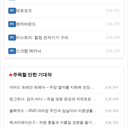
테로포즈
조회 242
PC
랜치바운드
조회 235
PC
리스토리: 힐링 전자기기 수리
조회 209
PC
스크랩 메카닉
조회 219
PC
🔥
주목할 만한 기대작
아머드 트레인 워페어 – 무장 열차를 지휘해 전장을 돌파하는 생존 전투 게임
조회 347
랑그릿사: 검의 바다 – 듀얼 영웅 편성과 자유로운 탐험을 결합한 판타지 전략 RPG
조회 434
블랙우드 – DVD 대여점 주인과 암살자의 이중생활을 그린 3인칭 액션 스릴러 게임
조회 316
렉크리에이션 2 – 차량 충돌과 지름길 경쟁을 즐기는 오픈월드 아케이드 레이싱 게임
조회 345