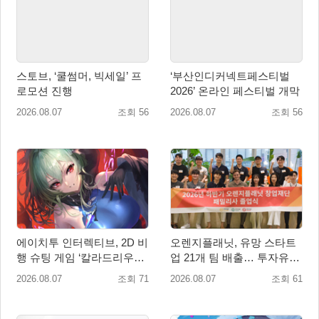
스토브, ‘쿨썸머, 빅세일’ 프
‘부산인디커넥트페스티벌
로모션 진행
2026’ 온라인 페스티벌 개막
2026.08.07
조회 56
2026.08.07
조회 56
에이치투 인터렉티브, 2D 비
오렌지플래닛, 유망 스타트
행 슈팅 게임 ‘칼라드리우스
업 21개 팀 배출… 투자유치∙
2/다크 엘레멘트’ 올 겨울 전
매출성장 성과 눈길
2026.08.07
조회 71
2026.08.07
조회 61
세계 출시 예정