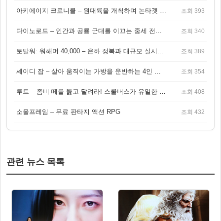
아키에이지 크로니클 – 원대륙을 개척하며 논타겟 전투를 즐기는 오픈월드 MMORPG
조회 393
다이노로드 – 인간과 공룡 군대를 이끄는 중세 전략 액션 RPG
조회 340
토탈워: 워해머 40,000 – 은하 정복과 대규모 실시간 전투가 결합된 전략 게임!
조회 389
셰이디 잡 – 살아 움직이는 가방을 운반하는 4인 협동 물리 어드벤처 게임
조회 354
루트 – 좀비 떼를 뚫고 달려라! 스쿨버스가 유일한 집이 되는 4인 협동 생존 게임
조회 408
소울프레임 – 무료 판타지 액션 RPG
조회 432
관련 뉴스 목록