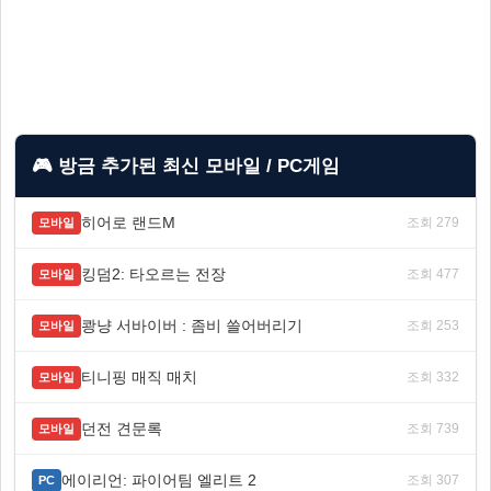
🎮 방금 추가된 최신 모바일 / PC게임
히어로 랜드M
조회 279
모바일
킹덤2: 타오르는 전장
조회 477
모바일
쾅냥 서바이버 : 좀비 쓸어버리기
조회 253
모바일
티니핑 매직 매치
조회 332
모바일
던전 견문록
조회 739
모바일
에이리언: 파이어팀 엘리트 2
조회 307
PC