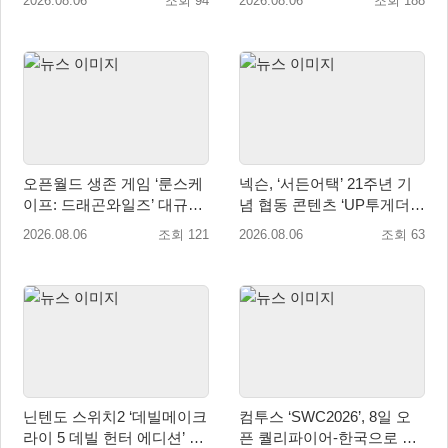
2026.08.06
조회 94
2026.08.06
조회 188
매 개시
오픈월드 생존 게임 ‘룬스케
넥슨, ‘서든어택’ 21주년 기
이프: 드래곤와일즈’ 대규모
념 협동 콘텐츠 ‘UP투게더’
유저 편의성 개선 및 사이드
업데이트
2026.08.06
조회 121
2026.08.06
조회 63
퀘스트 업데이트
닌텐도 스위치2 ‘데빌메이크
컴투스 ‘SWC2026’, 8일 오
라이 5 데빌 헌터 에디션’ 패
픈 퀄리파이어-한국으로 시