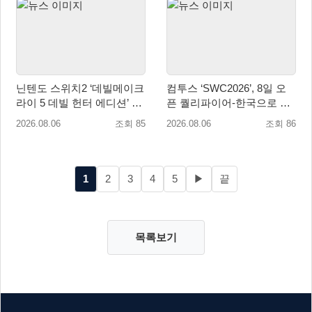
닌텐도 스위치2 ‘데빌메이크
컴투스 ‘SWC2026’, 8일 오
라이 5 데빌 헌터 에디션’ 패
픈 퀄리파이어-한국으로 시
키지 제품 8월 7일 예약판매
즌 개막!
2026.08.06
조회 85
2026.08.06
조회 86
개시
1
2
3
4
5
▶
끝
목록보기