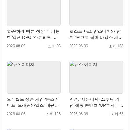
‘화끈하게 빠른 성장’이 가능
로스트아크, 맘스터치와 함
한 액션 RPG ‘스튜피드 네
께 ‘모코코 썸머 바캉스 세
버 다이즈’ 패키지판 예약판
트’ 출시
2026.08.06
조회 95
2026.08.06
조회 188
매 개시
오픈월드 생존 게임 ‘룬스케
넥슨, ‘서든어택’ 21주년 기
이프: 드래곤와일즈’ 대규모
념 협동 콘텐츠 ‘UP투게더’
유저 편의성 개선 및 사이드
업데이트
2026.08.06
조회 123
2026.08.06
조회 63
퀘스트 업데이트