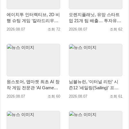
에이치투 인터렉티브, 2D 비
오렌지플래닛, 유망 스타트
행 슈팅 게임 ‘칼라드리우스
업 21개 팀 배출… 투자유치∙
2/다크 엘레멘트’ 올 겨울 전
매출성장 성과 눈길
2026.08.07
조회 72
2026.08.07
조회 62
세계 출시 예정
원스토어, 앱마켓 최초 AI 창
님블뉴런, ‘이터널 리턴’ 시
작 게임 전문관 ‘AI Games’
즌12 ‘세일링(Sailing)’ 프리
오픈
시즌 시작
2026.08.07
조회 60
2026.08.07
조회 61