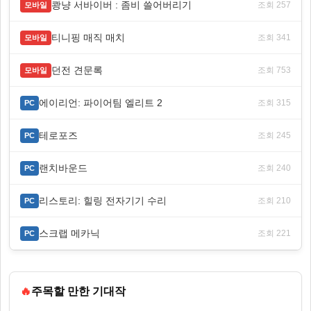
쾅냥 서바이버 : 좀비 쓸어버리기
조회 257
모바일
티니핑 매직 매치
조회 341
모바일
던전 견문록
조회 753
모바일
에이리언: 파이어팀 엘리트 2
조회 315
PC
테로포즈
조회 245
PC
랜치바운드
조회 240
PC
리스토리: 힐링 전자기기 수리
조회 210
PC
스크랩 메카닉
조회 221
PC
🔥
주목할 만한 기대작