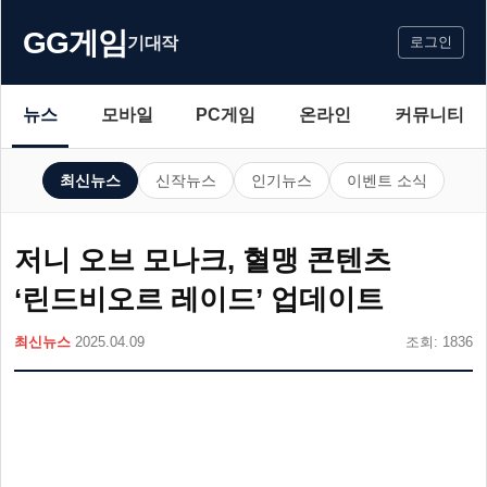
GG게임
기대작
로그인
뉴스
모바일
PC게임
온라인
커뮤니티
최신뉴스
신작뉴스
인기뉴스
이벤트 소식
저니 오브 모나크, 혈맹 콘텐츠
‘린드비오르 레이드’ 업데이트
최신뉴스
2025.04.09
조회: 1836