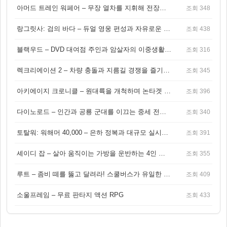
아머드 트레인 워페어 – 무장 열차를 지휘해 전장을 돌파하는 생존 전투 게임
조회 348
랑그릿사: 검의 바다 – 듀얼 영웅 편성과 자유로운 탐험을 결합한 판타지 전략 RPG
조회 438
블랙우드 – DVD 대여점 주인과 암살자의 이중생활을 그린 3인칭 액션 스릴러 게임
조회 316
렉크리에이션 2 – 차량 충돌과 지름길 경쟁을 즐기는 오픈월드 아케이드 레이싱 게임
조회 345
아키에이지 크로니클 – 원대륙을 개척하며 논타겟 전투를 즐기는 오픈월드 MMORPG
조회 396
다이노로드 – 인간과 공룡 군대를 이끄는 중세 전략 액션 RPG
조회 340
토탈워: 워해머 40,000 – 은하 정복과 대규모 실시간 전투가 결합된 전략 게임!
조회 391
셰이디 잡 – 살아 움직이는 가방을 운반하는 4인 협동 물리 어드벤처 게임
조회 355
루트 – 좀비 떼를 뚫고 달려라! 스쿨버스가 유일한 집이 되는 4인 협동 생존 게임
조회 409
소울프레임 – 무료 판타지 액션 RPG
조회 433