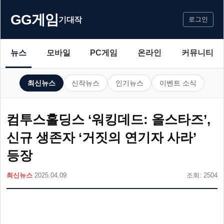
GG게임
기대작
로그인
뉴스
모바일
PC게임
온라인
커뮤니티
최신뉴스
신작뉴스
인기뉴스
이벤트 소식
컴투스홀딩스 ‘워킹데드: 올스타즈’,
신규 생존자 ‘거짓의 연기자 사라’
등장
최신뉴스
2025.04.09
조회: 2504