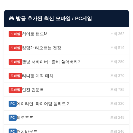
🎮 방금 추가된 최신 모바일 / PC게임
히어로 랜드M
조회 362
모바일
킹덤2: 타오르는 전장
조회 519
모바일
쾅냥 서바이버 : 좀비 쓸어버리기
조회 280
모바일
티니핑 매직 매치
조회 370
모바일
던전 견문록
조회 785
모바일
에이리언: 파이어팀 엘리트 2
조회 320
PC
테로포즈
조회 249
PC
랜치바운드
조회 246
PC