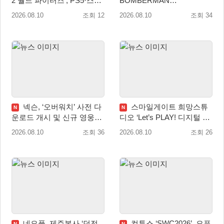
2 월드 파이터즈’, PS5·스위
BOMBERMAN
치 패키지 선주문 실시
COLLECTION’ PS5·스위치
2026.08.10
조회 12
2026.08.10
조회 34
패키지 예약판매 실시
넥슨, ‘오버워치’ 사전 다
스마일게이트 희망스튜
N
N
운로드 개시 및 신규 영웅
디오 ‘Let’s PLAY! 디지털 창
‘디몬(D.Mon)’ 공개!
작 탐험대’ 참여 기관 및 멘
2026.08.10
조회 36
2026.08.10
조회 26
토 모집
네오플, 제주본사 ‘던전
컴투스 ‘SWC2026’, 오픈
N
N