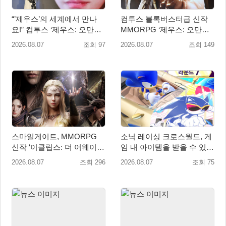
“’제우스’의 세계에서 만나
컴투스 블록버스터급 신작
요!” 컴투스 ‘제우스: 오만의
MMORPG ‘제우스: 오만의
신’ 쇼케이스 찾은 배우 박지
신’, 8월 26일 출시!
2026.08.07
조회 97
2026.08.07
조회 149
현
스마일게이트, MMORPG
소닉 레이싱 크로스월드, 게
신작 ‘이클립스: 더 어웨이크
임 내 아이템을 받을 수 있는
닝’ 9월 10일 론칭!
‘레전드 대회 라운드 7’ 개최!
2026.08.07
조회 296
2026.08.07
조회 75