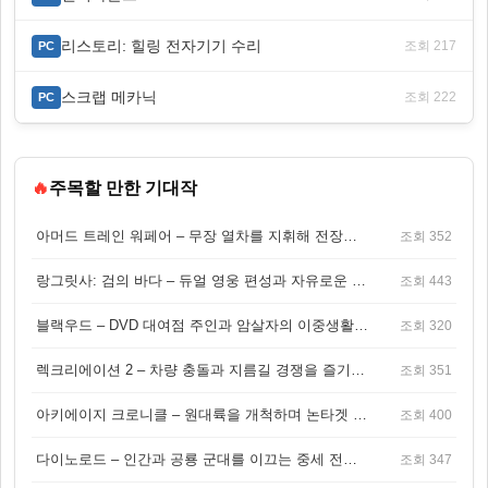
리스토리: 힐링 전자기기 수리
조회 217
PC
스크랩 메카닉
조회 222
PC
🔥
주목할 만한 기대작
아머드 트레인 워페어 – 무장 열차를 지휘해 전장을 돌파하는 생존 전투 게임
조회 352
랑그릿사: 검의 바다 – 듀얼 영웅 편성과 자유로운 탐험을 결합한 판타지 전략 RPG
조회 443
블랙우드 – DVD 대여점 주인과 암살자의 이중생활을 그린 3인칭 액션 스릴러 게임
조회 320
렉크리에이션 2 – 차량 충돌과 지름길 경쟁을 즐기는 오픈월드 아케이드 레이싱 게임
조회 351
아키에이지 크로니클 – 원대륙을 개척하며 논타겟 전투를 즐기는 오픈월드 MMORPG
조회 400
다이노로드 – 인간과 공룡 군대를 이끄는 중세 전략 액션 RPG
조회 347