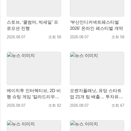
스토브, ‘쿨썸머, 빅세일’ 프
‘부산인디커넥트페스티벌
로모션 진행
2026’ 온라인 페스티벌 개막
2026.08.07
조회 58
2026.08.07
조회 59
에이치투 인터렉티브, 2D 비
오렌지플래닛, 유망 스타트
행 슈팅 게임 ‘칼라드리우스
업 21개 팀 배출… 투자유치∙
2/다크 엘레멘트’ 올 겨울 전
매출성장 성과 눈길
2026.08.07
조회 82
2026.08.07
조회 67
세계 출시 예정