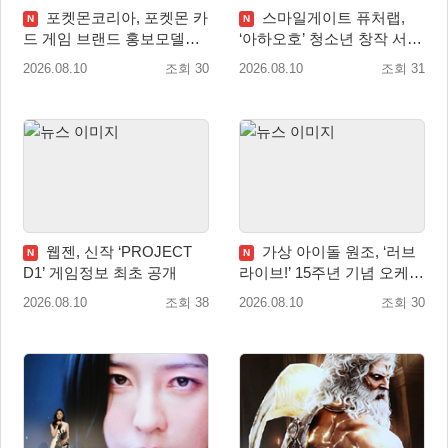
포켓몬코리아, 포켓몬 카
스마일게이트 퓨처랩,
N
N
드 게임 브랜드 홍보모델로
‘아하오호’ 청소년 창작 서포
배우 변우석 선정!
터즈 ‘아크크’ 1기 발족
2026.08.10
조회 30
2026.08.10
조회 31
웹젠, 신작 ‘PROJECT
가상 아이돌 원조, ‘러브
N
N
D1’ 게임정보 최초 공개
라이브!’ 15주년 기념 오케스
트라 콘서트 10월 5일 서울
2026.08.10
조회 38
2026.08.10
조회 30
개최