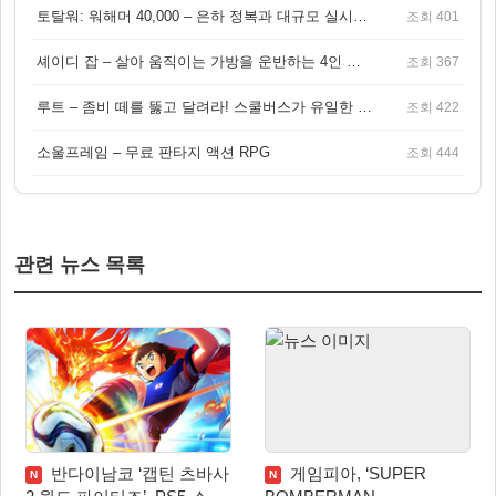
토탈워: 워해머 40,000 – 은하 정복과 대규모 실시간 전투가 결합된 전략 게임!
조회 401
셰이디 잡 – 살아 움직이는 가방을 운반하는 4인 협동 물리 어드벤처 게임
조회 367
루트 – 좀비 떼를 뚫고 달려라! 스쿨버스가 유일한 집이 되는 4인 협동 생존 게임
조회 422
소울프레임 – 무료 판타지 액션 RPG
조회 444
관련 뉴스 목록
반다이남코 ‘캡틴 츠바사
게임피아, ‘SUPER
N
N