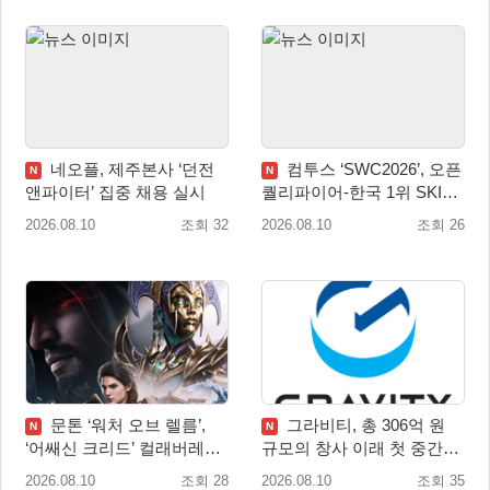
네오플, 제주본사 ‘던전
컴투스 ‘SWC2026’, 오픈
N
N
앤파이터’ 집중 채용 실시
퀄리파이어-한국 1위 SKIT
월드 파이널 진출!
2026.08.10
조회 32
2026.08.10
조회 26
문톤 ‘워처 오브 렐름’,
그라비티, 총 306억 원
N
N
‘어쌔신 크리드’ 컬래버레이
규모의 창사 이래 첫 중간배
션 8월 20일 실시
당 확정
2026.08.10
조회 28
2026.08.10
조회 35