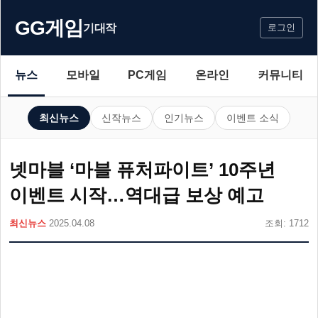
GG게임
기대작
로그인
뉴스
모바일
PC게임
온라인
커뮤니티
최신뉴스
신작뉴스
인기뉴스
이벤트 소식
넷마블 ‘마블 퓨처파이트’ 10주년
이벤트 시작…역대급 보상 예고
최신뉴스
2025.04.08
조회: 1712