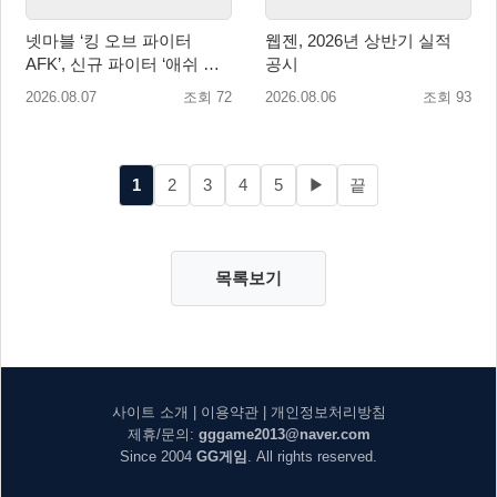
넷마블 ‘킹 오브 파이터
웹젠, 2026년 상반기 실적
AFK’, 신규 파이터 ‘애쉬 크
공시
림존’ 업데이트
2026.08.07
조회 72
2026.08.06
조회 93
1
2
3
4
5
▶
끝
목록보기
사이트 소개
|
이용약관
|
개인정보처리방침
제휴/문의:
gggame2013@naver.com
Since 2004
GG게임
. All rights reserved.