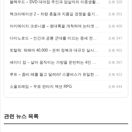
블랙우드 – DVD 대여점 주인과 암살자의 이중생활을 그린 3인칭 액션 스릴러 게임
조회 320
렉크리에이션 2 – 차량 충돌과 지름길 경쟁을 즐기는 오픈월드 아케이드 레이싱 게임
조회 351
아키에이지 크로니클 – 원대륙을 개척하며 논타겟 전투를 즐기는 오픈월드 MMORPG
조회 400
다이노로드 – 인간과 공룡 군대를 이끄는 중세 전략 액션 RPG
조회 347
토탈워: 워해머 40,000 – 은하 정복과 대규모 실시간 전투가 결합된 전략 게임!
조회 401
셰이디 잡 – 살아 움직이는 가방을 운반하는 4인 협동 물리 어드벤처 게임
조회 367
루트 – 좀비 떼를 뚫고 달려라! 스쿨버스가 유일한 집이 되는 4인 협동 생존 게임
조회 422
소울프레임 – 무료 판타지 액션 RPG
조회 444
관련 뉴스 목록