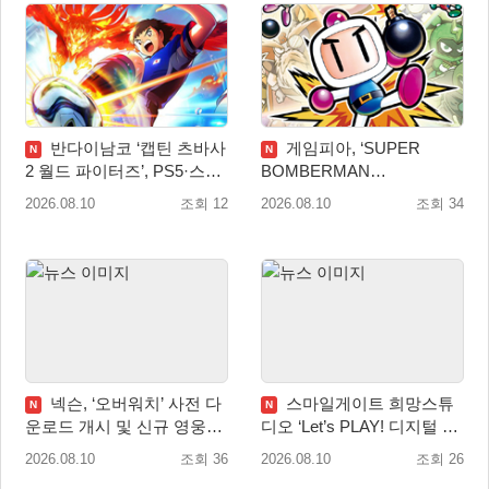
반다이남코 ‘캡틴 츠바사
게임피아, ‘SUPER
N
N
2 월드 파이터즈’, PS5·스위
BOMBERMAN
치 패키지 선주문 실시
COLLECTION’ PS5·스위치
2026.08.10
조회 12
2026.08.10
조회 34
패키지 예약판매 실시
넥슨, ‘오버워치’ 사전 다
스마일게이트 희망스튜
N
N
운로드 개시 및 신규 영웅
디오 ‘Let’s PLAY! 디지털 창
‘디몬(D.Mon)’ 공개!
작 탐험대’ 참여 기관 및 멘
2026.08.10
조회 36
2026.08.10
조회 26
토 모집