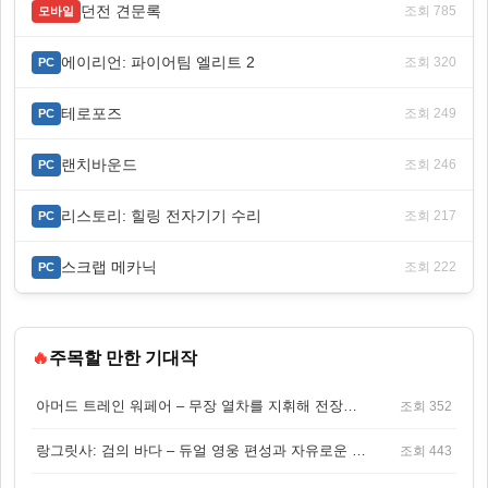
던전 견문록
조회 785
모바일
에이리언: 파이어팀 엘리트 2
조회 320
PC
테로포즈
조회 249
PC
랜치바운드
조회 246
PC
리스토리: 힐링 전자기기 수리
조회 217
PC
스크랩 메카닉
조회 222
PC
🔥
주목할 만한 기대작
아머드 트레인 워페어 – 무장 열차를 지휘해 전장을 돌파하는 생존 전투 게임
조회 352
랑그릿사: 검의 바다 – 듀얼 영웅 편성과 자유로운 탐험을 결합한 판타지 전략 RPG
조회 443