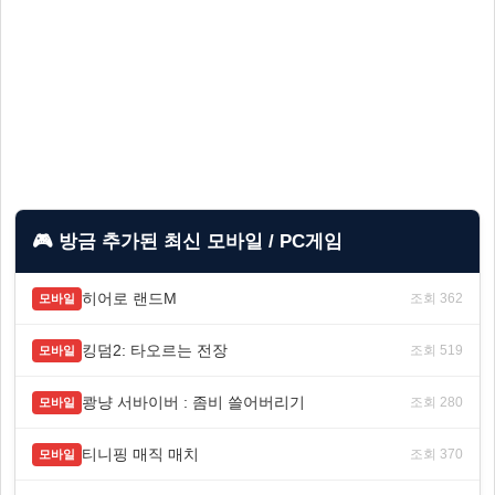
🎮 방금 추가된 최신 모바일 / PC게임
히어로 랜드M
조회 362
모바일
킹덤2: 타오르는 전장
조회 519
모바일
쾅냥 서바이버 : 좀비 쓸어버리기
조회 280
모바일
티니핑 매직 매치
조회 370
모바일