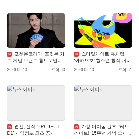
포켓몬코리아, 포켓몬 카
스마일게이트 퓨처랩,
N
N
드 게임 브랜드 홍보모델로
‘아하오호’ 청소년 창작 서포
배우 변우석 선정!
터즈 ‘아크크’ 1기 발족
2026.08.10
조회 30
2026.08.10
조회 31
웹젠, 신작 ‘PROJECT
가상 아이돌 원조, ‘러브
N
N
D1’ 게임정보 최초 공개
라이브!’ 15주년 기념 오케스