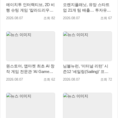
에이치투 인터렉티브, 2D 비
오렌지플래닛, 유망 스타트
행 슈팅 게임 ‘칼라드리우스
업 21개 팀 배출… 투자유치∙
2/다크 엘레멘트’ 올 겨울 전
매출성장 성과 눈길
2026.08.07
조회 82
2026.08.07
조회 67
세계 출시 예정
원스토어, 앱마켓 최초 AI 창
님블뉴런, ‘이터널 리턴’ 시
작 게임 전문관 ‘AI Games’
즌12 ‘세일링(Sailing)’ 프리
오픈
시즌 시작
2026.08.07
조회 62
2026.08.07
조회 72