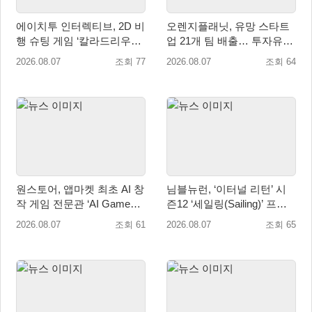
에이치투 인터렉티브, 2D 비
오렌지플래닛, 유망 스타트
행 슈팅 게임 ‘칼라드리우스
업 21개 팀 배출… 투자유치∙
2/다크 엘레멘트’ 올 겨울 전
매출성장 성과 눈길
2026.08.07
조회 77
2026.08.07
조회 64
세계 출시 예정
원스토어, 앱마켓 최초 AI 창
님블뉴런, ‘이터널 리턴’ 시
작 게임 전문관 ‘AI Games’
즌12 ‘세일링(Sailing)’ 프리
오픈
시즌 시작
2026.08.07
조회 61
2026.08.07
조회 65