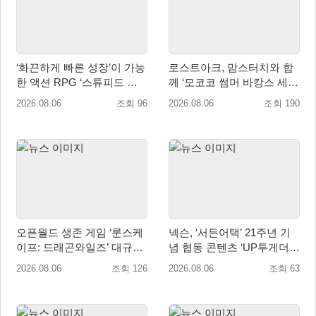
‘화끈하게 빠른 성장’이 가능
로스트아크, 맘스터치와 함
한 액션 RPG ‘스튜피드 네
께 ‘모코코 썸머 바캉스 세
버 다이즈’ 패키지판 예약판
트’ 출시
2026.08.06
조회 96
2026.08.06
조회 190
매 개시
오픈월드 생존 게임 ‘룬스케
넥슨, ‘서든어택’ 21주년 기
이프: 드래곤와일즈’ 대규모
념 협동 콘텐츠 ‘UP투게더’
유저 편의성 개선 및 사이드
업데이트
2026.08.06
조회 126
2026.08.06
조회 63
퀘스트 업데이트