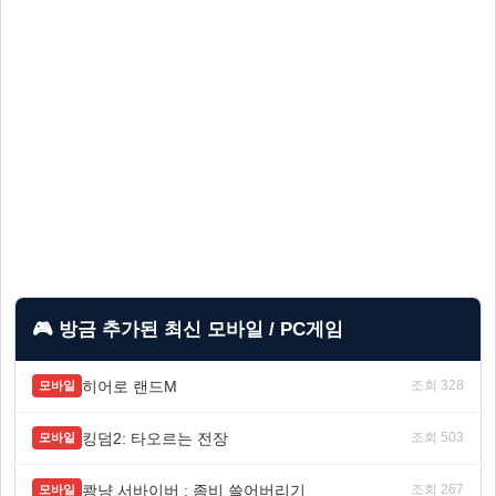
🎮 방금 추가된 최신 모바일 / PC게임
히어로 랜드M
조회 328
모바일
킹덤2: 타오르는 전장
조회 503
모바일
쾅냥 서바이버 : 좀비 쓸어버리기
조회 267
모바일