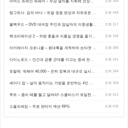
아머드 트레인 워페어 – 무장 열차를 지휘해 전장을 돌파하는 생존 전투 게임
조회 349
랑그릿사: 검의 바다 – 듀얼 영웅 편성과 자유로운 탐험을 결합한 판타지 전략 RPG
조회 440
블랙우드 – DVD 대여점 주인과 암살자의 이중생활을 그린 3인칭 액션 스릴러 게임
조회 317
렉크리에이션 2 – 차량 충돌과 지름길 경쟁을 즐기는 오픈월드 아케이드 레이싱 게임
조회 346
아키에이지 크로니클 – 원대륙을 개척하며 논타겟 전투를 즐기는 오픈월드 MMORPG
조회 396
다이노로드 – 인간과 공룡 군대를 이끄는 중세 전략 액션 RPG
조회 341
토탈워: 워해머 40,000 – 은하 정복과 대규모 실시간 전투가 결합된 전략 게임!
조회 394
셰이디 잡 – 살아 움직이는 가방을 운반하는 4인 협동 물리 어드벤처 게임
조회 358
루트 – 좀비 떼를 뚫고 달려라! 스쿨버스가 유일한 집이 되는 4인 협동 생존 게임
조회 412
소울프레임 – 무료 판타지 액션 RPG
조회 436