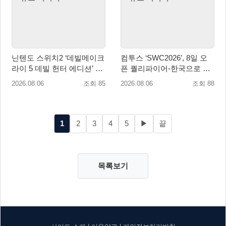
닌텐도 스위치2 ‘데빌메이크
컴투스 ‘SWC2026’, 8일 오
라이 5 데빌 헌터 에디션’ 패
픈 퀄리파이어-한국으로 시
키지 제품 8월 7일 예약판매
즌 개막!
2026.08.06
조회 85
2026.08.06
조회 88
개시
1
2
3
4
5
▶
끝
목록보기