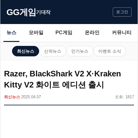
GG게임
기대작
로그인
뉴스
모바일
PC게임
온라인
커뮤니티
최신뉴스
신작뉴스
인기뉴스
이벤트 소식
Razer, BlackShark V2 X·Kraken
Kitty V2 화이트 에디션 출시
최신뉴스
2025.04.07
조회: 1817