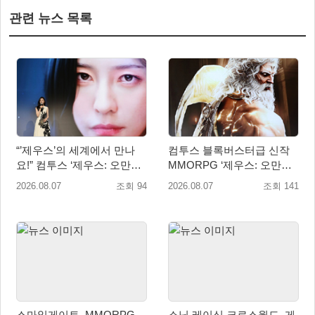
관련 뉴스 목록
“’제우스’의 세계에서 만나
컴투스 블록버스터급 신작
요!” 컴투스 ‘제우스: 오만의
MMORPG ‘제우스: 오만의
신’ 쇼케이스 찾은 배우 박지
신’, 8월 26일 출시!
2026.08.07
조회 94
2026.08.07
조회 141
현
스마일게이트, MMORPG
소닉 레이싱 크로스월드, 게