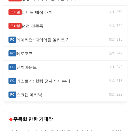
티니핑 매직 매치
조회 350
모바일
던전 견문록
조회 764
모바일
에이리언: 파이어팀 엘리트 2
조회 315
PC
테로포즈
조회 247
PC
랜치바운드
조회 242
PC
리스토리: 힐링 전자기기 수리
조회 213
PC
스크랩 메카닉
조회 222
PC
🔥
주목할 만한 기대작