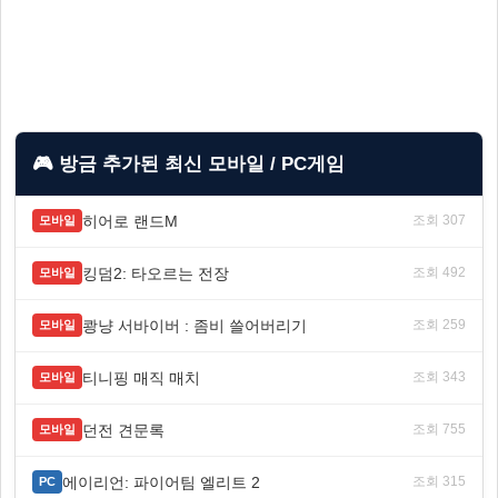
🎮 방금 추가된 최신 모바일 / PC게임
히어로 랜드M
조회 307
모바일
킹덤2: 타오르는 전장
조회 492
모바일
쾅냥 서바이버 : 좀비 쓸어버리기
조회 259
모바일
티니핑 매직 매치
조회 343
모바일
던전 견문록
조회 755
모바일
에이리언: 파이어팀 엘리트 2
조회 315
PC