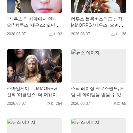
“’제우스’의 세계에서 만나
컴투스 블록버스터급 신작
요!” 컴투스 ‘제우스: 오만의
MMORPG ‘제우스: 오만의
신’ 쇼케이스 찾은 배우 박지
신’, 8월 26일 출시!
2026.08.07
조회 92
2026.08.07
조회 138
현
스마일게이트, MMORPG
소닉 레이싱 크로스월드, 게
신작 ‘이클립스: 더 어웨이크
임 내 아이템을 받을 수 있는
닝’ 9월 10일 론칭!
‘레전드 대회 라운드 7’ 개최!
2026.08.07
조회 264
2026.08.07
조회 65