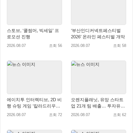
스토브, ‘쿨썸머, 빅세일’ 프
‘부산인디커넥트페스티벌
로모션 진행
2026’ 온라인 페스티벌 개막
2026.08.07
조회 56
2026.08.07
조회 58
에이치투 인터렉티브, 2D 비
오렌지플래닛, 유망 스타트
행 슈팅 게임 ‘칼라드리우스
업 21개 팀 배출… 투자유치∙
2/다크 엘레멘트’ 올 겨울 전
매출성장 성과 눈길
2026.08.07
조회 72
2026.08.07
조회 62
세계 출시 예정