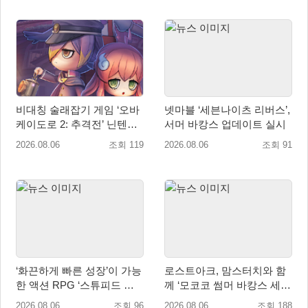
비대칭 술래잡기 게임 ‘오바
넷마블 ‘세븐나이츠 리버스’,
케이도로 2: 추격전’ 닌텐도
서머 바캉스 업데이트 실시
eShop 출시
2026.08.06
조회 119
2026.08.06
조회 91
‘화끈하게 빠른 성장’이 가능
로스트아크, 맘스터치와 함
한 액션 RPG ‘스튜피드 네
께 ‘모코코 썸머 바캉스 세
버 다이즈’ 패키지판 예약판
트’ 출시
2026.08.06
조회 96
2026.08.06
조회 188