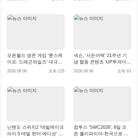
매 개시
오픈월드 생존 게임 ‘룬스케
넥슨, ‘서든어택’ 21주년 기
이프: 드래곤와일즈’ 대규모
념 협동 콘텐츠 ‘UP투게더’
유저 편의성 개선 및 사이드
업데이트
2026.08.06
조회 125
2026.08.06
조회 63
퀘스트 업데이트
닌텐도 스위치2 ‘데빌메이크
컴투스 ‘SWC2026’, 8일 오
라이 5 데빌 헌터 에디션’ 패
픈 퀄리파이어-한국으로 시