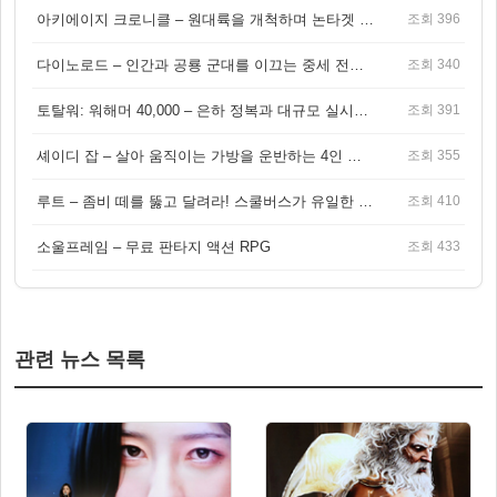
아키에이지 크로니클 – 원대륙을 개척하며 논타겟 전투를 즐기는 오픈월드 MMORPG
조회 396
다이노로드 – 인간과 공룡 군대를 이끄는 중세 전략 액션 RPG
조회 340
토탈워: 워해머 40,000 – 은하 정복과 대규모 실시간 전투가 결합된 전략 게임!
조회 391
셰이디 잡 – 살아 움직이는 가방을 운반하는 4인 협동 물리 어드벤처 게임
조회 355
루트 – 좀비 떼를 뚫고 달려라! 스쿨버스가 유일한 집이 되는 4인 협동 생존 게임
조회 410
소울프레임 – 무료 판타지 액션 RPG
조회 433
관련 뉴스 목록