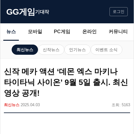
GG게임
기대작
로그인
뉴스
모바일
PC게임
온라인
커뮤니티
최신뉴스
신작뉴스
인기뉴스
이벤트 소식
신작 메카 액션 ‘데몬 엑스 마키나
타이타닉 사이온’ 9월 5일 출시. 최신
영상 공개!
최신뉴스
2025.04.03
조회: 5163