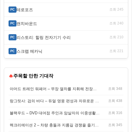
테로포즈
조회 245
PC
랜치바운드
조회 240
PC
리스토리: 힐링 전자기기 수리
조회 210
PC
스크랩 메카닉
조회 221
PC
🔥
주목할 만한 기대작
아머드 트레인 워페어 – 무장 열차를 지휘해 전장을 돌파하는 생존 전투 게임
조회 348
랑그릿사: 검의 바다 – 듀얼 영웅 편성과 자유로운 탐험을 결합한 판타지 전략 RPG
조회 438
블랙우드 – DVD 대여점 주인과 암살자의 이중생활을 그린 3인칭 액션 스릴러 게임
조회 316
렉크리에이션 2 – 차량 충돌과 지름길 경쟁을 즐기는 오픈월드 아케이드 레이싱 게임
조회 345