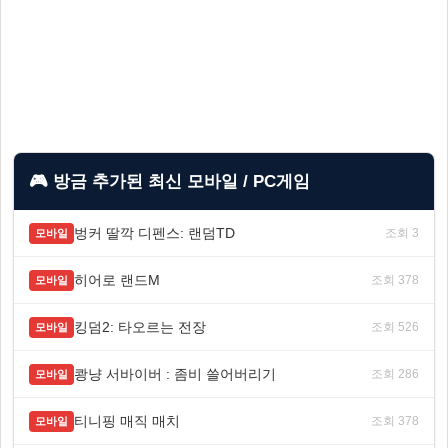
🎮 방금 추가된 최신 모바일 / PC게임
벙커 딸깍 디펜스: 랜덤TD
조회 3
모바일
히어로 랜드M
조회 378
모바일
킹덤2: 타오르는 전장
조회 526
모바일
쾅냥 서바이버 : 좀비 쓸어버리기
조회 286
모바일
티니핑 매직 매치
조회 378
모바일