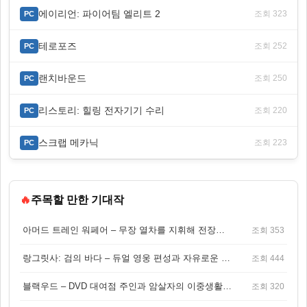
에이리언: 파이어팀 엘리트 2
조회 323
PC
테로포즈
조회 252
PC
랜치바운드
조회 250
PC
리스토리: 힐링 전자기기 수리
조회 220
PC
스크랩 메카닉
조회 223
PC
🔥
주목할 만한 기대작
아머드 트레인 워페어 – 무장 열차를 지휘해 전장을 돌파하는 생존 전투 게임
조회 353
랑그릿사: 검의 바다 – 듀얼 영웅 편성과 자유로운 탐험을 결합한 판타지 전략 RPG
조회 444
블랙우드 – DVD 대여점 주인과 암살자의 이중생활을 그린 3인칭 액션 스릴러 게임
조회 320