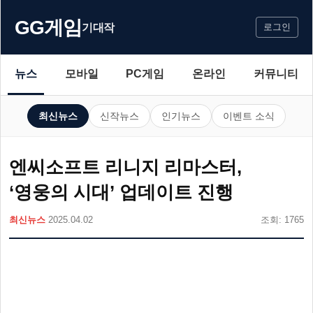
GG게임
기대작
로그인
뉴스
모바일
PC게임
온라인
커뮤니티
최신뉴스
신작뉴스
인기뉴스
이벤트 소식
엔씨소프트 리니지 리마스터,
‘영웅의 시대’ 업데이트 진행
최신뉴스
2025.04.02
조회: 1765