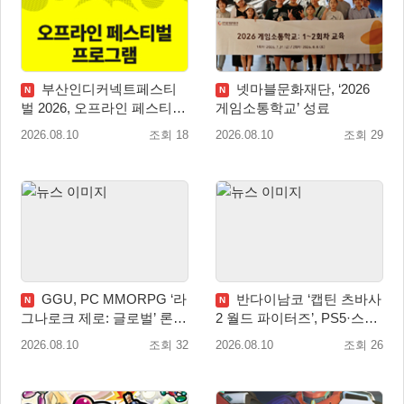
부산인디커넥트페스티
넷마블문화재단, ‘2026
N
N
벌 2026, 오프라인 페스티벌
게임소통학교’ 성료
이벤트 공개
2026.08.10
조회 18
2026.08.10
조회 29
GGU, PC MMORPG ‘라
반다이남코 ‘캡틴 츠바사
N
N
그나로크 제로: 글로벌’ 론칭
2 월드 파이터즈’, PS5·스위
전 유저 소통에 주목!
치 패키지 선주문 실시
2026.08.10
조회 32
2026.08.10
조회 26