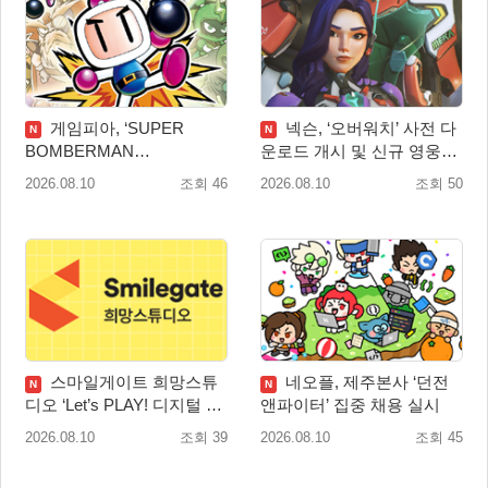
게임피아, ‘SUPER
넥슨, ‘오버워치’ 사전 다
N
N
BOMBERMAN
운로드 개시 및 신규 영웅
COLLECTION’ PS5·스위치
‘디몬(D.Mon)’ 공개!
2026.08.10
조회 46
2026.08.10
조회 50
패키지 예약판매 실시
스마일게이트 희망스튜
네오플, 제주본사 ‘던전
N
N
디오 ‘Let’s PLAY! 디지털 창
앤파이터’ 집중 채용 실시
작 탐험대’ 참여 기관 및 멘
2026.08.10
조회 39
2026.08.10
조회 45
토 모집