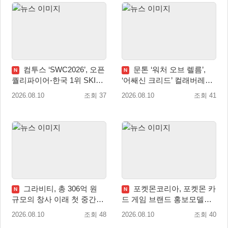
컴투스 ‘SWC2026’, 오픈
문톤 ‘워처 오브 렐름’,
N
N
퀄리파이어-한국 1위 SKIT
‘어쌔신 크리드’ 컬래버레이
월드 파이널 진출!
션 8월 20일 실시
2026.08.10
조회 37
2026.08.10
조회 41
그라비티, 총 306억 원
포켓몬코리아, 포켓몬 카
N
N
규모의 창사 이래 첫 중간배
드 게임 브랜드 홍보모델로
당 확정
배우 변우석 선정!
2026.08.10
조회 48
2026.08.10
조회 40