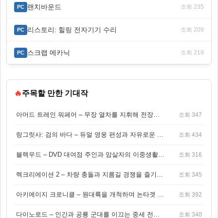
랜치바운드
조회 235
PC
리스토리: 힐링 전자기기 수리
조회 209
PC
스크랩 메카닉
조회 219
PC
🔥
주목할 만한 기대작
아머드 트레인 워페어 – 무장 열차를 지휘해 전장을 돌파하는 생존 전투 게임
조회 347
랑그릿사: 검의 바다 – 듀얼 영웅 편성과 자유로운 탐험을 결합한 판타지 전략 RPG
조회 434
블랙우드 – DVD 대여점 주인과 암살자의 이중생활을 그린 3인칭 액션 스릴러 게임
조회 316
렉크리에이션 2 – 차량 충돌과 지름길 경쟁을 즐기는 오픈월드 아케이드 레이싱 게임
조회 345
아키에이지 크로니클 – 원대륙을 개척하며 논타겟 전투를 즐기는 오픈월드 MMORPG
조회 392
다이노로드 – 인간과 공룡 군대를 이끄는 중세 전략 액션 RPG
조회 340