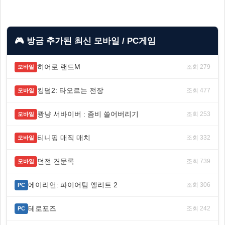
🎮 방금 추가된 최신 모바일 / PC게임
히어로 랜드M
조회 279
모바일
킹덤2: 타오르는 전장
조회 477
모바일
쾅냥 서바이버 : 좀비 쓸어버리기
조회 253
모바일
티니핑 매직 매치
조회 332
모바일
던전 견문록
조회 739
모바일
에이리언: 파이어팀 엘리트 2
조회 306
PC
테로포즈
조회 242
PC