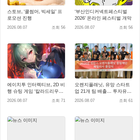
스토브, ‘쿨썸머, 빅세일’ 프
‘부산인디커넥트페스티벌
로모션 진행
2026’ 온라인 페스티벌 개막
2026.08.07
조회 56
2026.08.07
조회 56
에이치투 인터렉티브, 2D 비
오렌지플래닛, 유망 스타트
행 슈팅 게임 ‘칼라드리우스
업 21개 팀 배출… 투자유치∙
2/다크 엘레멘트’ 올 겨울 전
매출성장 성과 눈길
2026.08.07
조회 71
2026.08.07
조회 61
세계 출시 예정