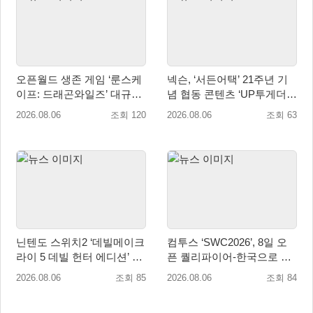
오픈월드 생존 게임 ‘룬스케
넥슨, ‘서든어택’ 21주년 기
이프: 드래곤와일즈’ 대규모
념 협동 콘텐츠 ‘UP투게더’
유저 편의성 개선 및 사이드
업데이트
2026.08.06
조회 120
2026.08.06
조회 63
퀘스트 업데이트
닌텐도 스위치2 ‘데빌메이크
컴투스 ‘SWC2026’, 8일 오
라이 5 데빌 헌터 에디션’ 패
픈 퀄리파이어-한국으로 시
키지 제품 8월 7일 예약판매
즌 개막!
2026.08.06
조회 85
2026.08.06
조회 84
개시