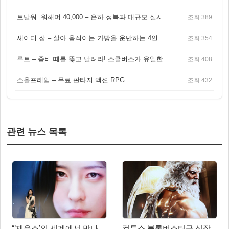
토탈워: 워해머 40,000 – 은하 정복과 대규모 실시간 전투가 결합된 전략 게임!
조회 389
셰이디 잡 – 살아 움직이는 가방을 운반하는 4인 협동 물리 어드벤처 게임
조회 354
루트 – 좀비 떼를 뚫고 달려라! 스쿨버스가 유일한 집이 되는 4인 협동 생존 게임
조회 408
소울프레임 – 무료 판타지 액션 RPG
조회 432
관련 뉴스 목록
“’제우스’의 세계에서 만나
컴투스 블록버스터급 신작