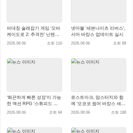
비대칭 술래잡기 게임 ‘오바
넷마블 ‘세븐나이츠 리버스’,
케이도로 2: 추격전’ 닌텐도
서머 바캉스 업데이트 실시
eShop 출시
2026.08.06
조회 116
2026.08.06
조회 88
‘화끈하게 빠른 성장’이 가능
로스트아크, 맘스터치와 함
한 액션 RPG ‘스튜피드 네
께 ‘모코코 썸머 바캉스 세
버 다이즈’ 패키지판 예약판
트’ 출시
2026.08.06
조회 94
2026.08.06
조회 188
매 개시