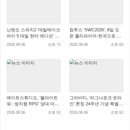
닌텐도 스위치2 ‘데빌메이크
컴투스 ‘SWC2026’, 8일 오
라이 5 데빌 헌터 에디션’ 패
픈 퀄리파이어-한국으로 시
키지 제품 8월 7일 예약판매
즌 개막!
2026.08.06
조회 72
2026.08.06
조회 63
개시
에이트스튜디오, ‘블라이트
그라비티, ‘라그나로크 온라
워 : 방치형 RPG’ 양대 마켓
인’ 론칭 24주년 기념 특별
인기 순위 1위 달성
감사 축제 실시!
2026.08.06
조회 62
2026.08.06
조회 62