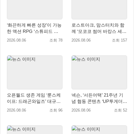
‘화끈하게 빠른 성장’이 가능
로스트아크, 맘스터치와 함
한 액션 RPG ‘스튜피드 네
께 ‘모코코 썸머 바캉스 세
버 다이즈’ 패키지판 예약판
트’ 출시
2026.08.06
조회 78
2026.08.06
조회 157
매 개시
오픈월드 생존 게임 ‘룬스케
넥슨, ‘서든어택’ 21주년 기
이프: 드래곤와일즈’ 대규모
념 협동 콘텐츠 ‘UP투게더’
유저 편의성 개선 및 사이드
업데이트
2026.08.06
조회 96
2026.08.06
조회 52
퀘스트 업데이트