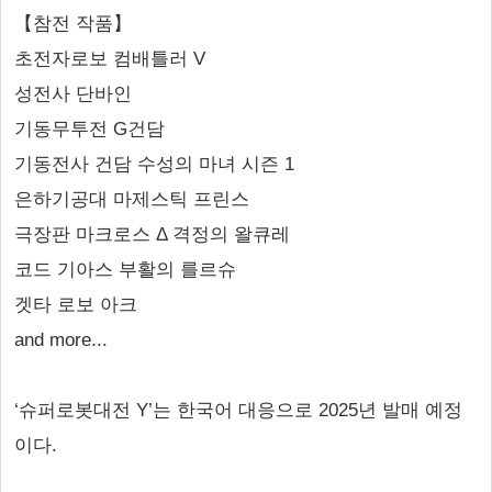
【참전 작품】
초전자로보 컴배틀러 V
성전사 단바인
기동무투전 G건담
기동전사 건담 수성의 마녀 시즌 1
은하기공대 마제스틱 프린스
극장판 마크로스 Δ 격정의 왈큐레
코드 기아스 부활의 를르슈
겟타 로보 아크
and more...
‘슈퍼로봇대전 Y’는 한국어 대응으로 2025년 발매 예정
이다.