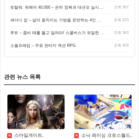
토탈워: 워해머 40,000 – 은하 정복과 대규모 실시간 전투가 결합된 전략 게임!
조회 367
셰이디 잡 – 살아 움직이는 가방을 운반하는 4인 협동 물리 어드벤처 게임
조회 323
루트 – 좀비 떼를 뚫고 달려라! 스쿨버스가 유일한 집이 되는 4인 협동 생존 게임
조회 383
소울프레임 – 무료 판타지 액션 RPG
조회 403
관련 뉴스 목록
스마일게이트,
소닉 레이싱 크로스월드,
N
N