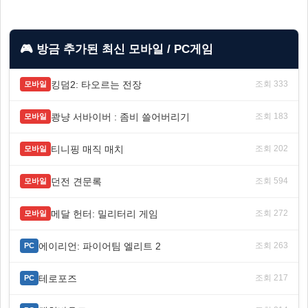
🎮 방금 추가된 최신 모바일 / PC게임
킹덤2: 타오르는 전장
조회 333
모바일
쾅냥 서바이버 : 좀비 쓸어버리기
조회 183
모바일
티니핑 매직 매치
조회 202
모바일
던전 견문록
조회 594
모바일
메달 헌터: 밀리터리 게임
조회 272
모바일
에이리언: 파이어팀 엘리트 2
조회 263
PC
테로포즈
조회 217
PC