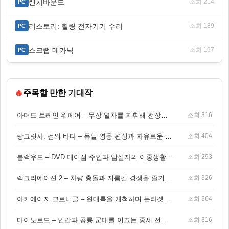
랜치바운드
조회 214
PC
리스토리: 힐링 전자기기 수리
조회 189
PC
스크랩 메카닉
조회 197
PC
🔥
주목할 만한 기대작
아머드 트레인 워페어 – 무장 열차를 지휘해 전장을 돌파하는 생존 전투 게임
조회 316
랑그릿사: 검의 바다 – 듀얼 영웅 편성과 자유로운 탐험을 결합한 판타지 전략 RPG
조회 404
블랙우드 – DVD 대여점 주인과 암살자의 이중생활을 그린 3인칭 액션 스릴러 게임
조회 293
렉크리에이션 2 – 차량 충돌과 지름길 경쟁을 즐기는 오픈월드 아케이드 레이싱 게임
조회 326
아키에이지 크로니클 – 원대륙을 개척하며 논타겟 전투를 즐기는 오픈월드 MMORPG
조회 364
다이노로드 – 인간과 공룡 군대를 이끄는 중세 전략 액션 RPG
조회 316