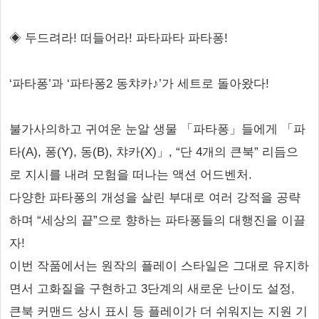
◈ 두드려라! 떠들어라! 파타파타 파타퐁!
‘파타퐁’과 ‘파타퐁2 동챠카♪’가 세트로 돌아왔다!
불가사의하고 귀여운 눈알 생물 「파타퐁」들에게 「파
타(A), 퐁(Y), 동(B), 챠카(X)」, “단 4개의 큰북” 리듬으
로 지시를 내려 모험을 떠나는 액션 어드벤처.
다양한 파타퐁의 개성을 살린 부대로 여러 강적을 공략
하며 “세상의 끝”으로 향하는 파타퐁들의 대행진을 이끌
자!
이번 작품에서는 원작의 플레이 스타일은 그대로 유지하
면서 고화질을 구현하고 3단계의 새로운 난이도 설정,
큰북 커맨드 상시 표시 등 플레이가 더 쉬워지는 지원 기