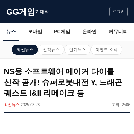
GG게임
기대작
로그인
뉴스
모바일
PC게임
온라인
커뮤니티
최신뉴스
신작뉴스
인기뉴스
이벤트 소식
NS용 소프트웨어 메이커 타이틀
신작 공개! 슈퍼로봇대전 Y, 드래곤
퀘스트 I&II 리메이크 등
최신뉴스
2025.03.28
조회: 2506