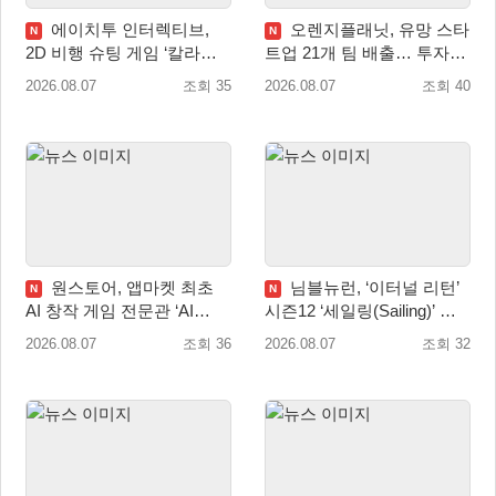
에이치투 인터렉티브,
오렌지플래닛, 유망 스타
N
N
2D 비행 슈팅 게임 ‘칼라드
트업 21개 팀 배출… 투자유
리우스2/다크 엘레멘트’ 올
치∙매출성장 성과 눈길
2026.08.07
조회 35
2026.08.07
조회 40
겨울 전 세계 출시 예정
원스토어, 앱마켓 최초
님블뉴런, ‘이터널 리턴’
N
N
AI 창작 게임 전문관 ‘AI
시즌12 ‘세일링(Sailing)’ 프
Games’ 오픈
리시즌 시작
2026.08.07
조회 36
2026.08.07
조회 32