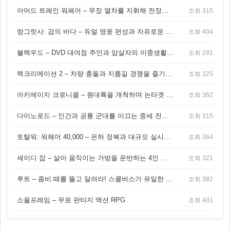
아머드 트레인 워페어 – 무장 열차를 지휘해 전장을 돌파하는 생존 전투 게임
조회 315
랑그릿사: 검의 바다 – 듀얼 영웅 편성과 자유로운 탐험을 결합한 판타지 전략 RPG
조회 404
블랙우드 – DVD 대여점 주인과 암살자의 이중생활을 그린 3인칭 액션 스릴러 게임
조회 291
렉크리에이션 2 – 차량 충돌과 지름길 경쟁을 즐기는 오픈월드 아케이드 레이싱 게임
조회 325
아키에이지 크로니클 – 원대륙을 개척하며 논타겟 전투를 즐기는 오픈월드 MMORPG
조회 362
다이노로드 – 인간과 공룡 군대를 이끄는 중세 전략 액션 RPG
조회 315
토탈워: 워해머 40,000 – 은하 정복과 대규모 실시간 전투가 결합된 전략 게임!
조회 364
셰이디 잡 – 살아 움직이는 가방을 운반하는 4인 협동 물리 어드벤처 게임
조회 321
루트 – 좀비 떼를 뚫고 달려라! 스쿨버스가 유일한 집이 되는 4인 협동 생존 게임
조회 382
소울프레임 – 무료 판타지 액션 RPG
조회 401