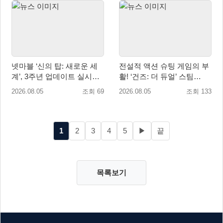
넷마블 ‘신의 탑: 새로운 세
전설적 액션 슈팅 게임의 부
계’, 3주년 업데이트 실시…
활! ‘건즈: 더 듀얼’ 스팀
신규 가주 ‘연 이랑’ 등장
(Steam) 8월 14일 정식 오픈
2026.08.05
조회 69
2026.08.05
조회 133
1
2
3
4
5
▶
끝
목록보기