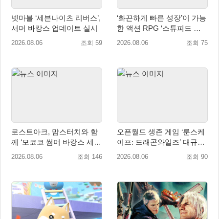
넷마블 ‘세븐나이츠 리버스’,
‘화끈하게 빠른 성장’이 가능
서머 바캉스 업데이트 실시
한 액션 RPG ‘스튜피드 네
버 다이즈’ 패키지판 예약판
2026.08.06
조회 59
2026.08.06
조회 75
매 개시
로스트아크, 맘스터치와 함
오픈월드 생존 게임 ‘룬스케
께 ‘모코코 썸머 바캉스 세
이프: 드래곤와일즈’ 대규모
트’ 출시
유저 편의성 개선 및 사이드
2026.08.06
조회 146
2026.08.06
조회 90
퀘스트 업데이트