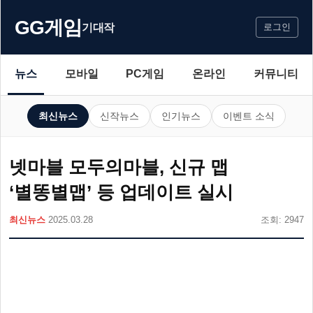
GG게임
기대작
로그인
뉴스
모바일
PC게임
온라인
커뮤니티
최신뉴스
신작뉴스
인기뉴스
이벤트 소식
넷마블 모두의마블, 신규 맵
‘별똥별맵’ 등 업데이트 실시
최신뉴스
2025.03.28
조회: 2947