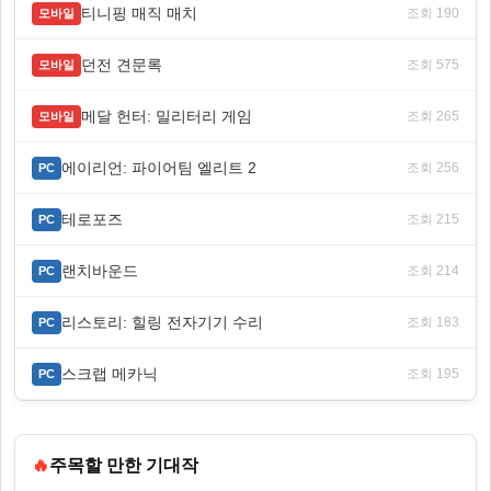
티니핑 매직 매치
조회 190
모바일
던전 견문록
조회 575
모바일
메달 헌터: 밀리터리 게임
조회 265
모바일
에이리언: 파이어팀 엘리트 2
조회 256
PC
테로포즈
조회 215
PC
랜치바운드
조회 214
PC
리스토리: 힐링 전자기기 수리
조회 183
PC
스크랩 메카닉
조회 195
PC
🔥
주목할 만한 기대작