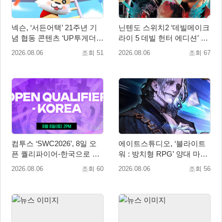
넥슨, ‘서든어택’ 21주년 기
닌텐도 스위치2 ‘데빌메이크
념 협동 콘텐츠 ‘UP투게더’
라이 5 데빌 헌터 에디션’ 패
업데이트
키지 제품 8월 7일 예약판매
2026.08.06
조회 51
2026.08.06
조회 67
개시
컴투스 ‘SWC2026’, 8일 오
에이트스튜디오, ‘블라이트
픈 퀄리파이어-한국으로 시
워 : 방치형 RPG’ 양대 마켓
즌 개막!
인기 순위 1위 달성
2026.08.06
조회 60
2026.08.06
조회 56