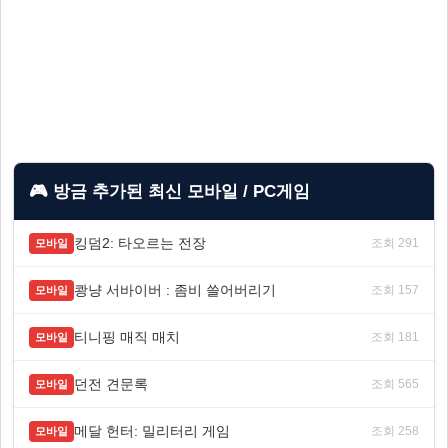
🎮 방금 추가된 최신 모바일 / PC게임
킹덤2: 타오르는 전장
조회 291
모바일
쾅냥 서바이버 : 좀비 쓸어버리기
조회 157
모바일
티니핑 매직 매치
조회 181
모바일
던전 견문록
조회 565
모바일
메달 헌터: 밀리터리 게임
조회 258
모바일