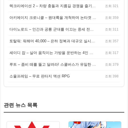
렉크리에이션 2 – 차량 충돌과 지름길 경쟁을 즐기는 오픈월드 아케이드 레이싱 게임
조회 321
아키에이지 크로니클 – 원대륙을 개척하며 논타겟 전투를 즐기는 오픈월드 MMORPG
조회 359
다이노로드 – 인간과 공룡 군대를 이끄는 중세 전략 액션 RPG
조회 311
토탈워: 워해머 40,000 – 은하 정복과 대규모 실시간 전투가 결합된 전략 게임!
조회 357
셰이디 잡 – 살아 움직이는 가방을 운반하는 4인 협동 물리 어드벤처 게임
조회 317
루트 – 좀비 떼를 뚫고 달려라! 스쿨버스가 유일한 집이 되는 4인 협동 생존 게임
조회 379
소울프레임 – 무료 판타지 액션 RPG
조회 398
관련 뉴스 목록