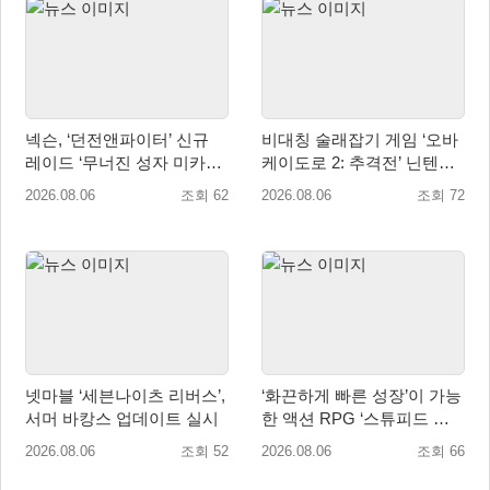
넥슨, ‘던전앤파이터’ 신규
비대칭 술래잡기 게임 ‘오바
레이드 ‘무너진 성자 미카엘
케이도로 2: 추격전’ 닌텐도
라’ 업데이트!
eShop 출시
2026.08.06
조회 62
2026.08.06
조회 72
넷마블 ‘세븐나이츠 리버스’,
‘화끈하게 빠른 성장’이 가능
서머 바캉스 업데이트 실시
한 액션 RPG ‘스튜피드 네
버 다이즈’ 패키지판 예약판
2026.08.06
조회 52
2026.08.06
조회 66
매 개시