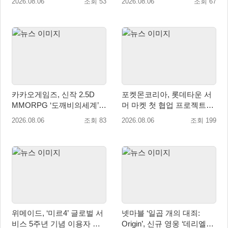
2026.08.06
조회 53
2026.08.06
조회 67
카카오게임즈, 신작 2.5D
포켓몬코리아, 롯데타운 서
MMORPG ‘도깨비의세계’
머 마켓 첫 협업 프로젝트
천만 배우 박지훈 광고 모델
‘포켓몬 별빛낙원’ 개최
2026.08.06
조회 83
2026.08.06
조회 199
발탁
위메이드, ‘미르4’ 글로벌 서
넷마블 ‘일곱 개의 대죄:
비스 5주년 기념 이용자 헌
Origin’, 신규 영웅 ‘데리엘리’