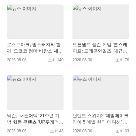
로스트아크, 맘스터치와 함
오픈월드 생존 게임 ‘룬스케
께 ‘모코코 썸머 바캉스 세
이프: 드래곤와일즈’ 대규모
트’ 출시
유저 편의성 개선 및 사이드
2026.08.06
조회 140
2026.08.06
조회 76
퀘스트 업데이트
넥슨, ‘서든어택’ 21주년 기
닌텐도 스위치2 ‘데빌메이크
념 협동 콘텐츠 ‘UP투게더’
라이 5 데빌 헌터 에디션’ 패
업데이트
키지 제품 8월 7일 예약판매
2026.08.06
조회 48
2026.08.06
조회 63
개시