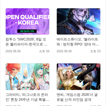
컴투스 ‘SWC2026’, 8일 오
에이트스튜디오, ‘블라이트
픈 퀄리파이어-한국으로 시
워 : 방치형 RPG’ 양대 마켓
즌 개막!
인기 순위 1위 달성
2026.08.06
조회 56
2026.08.06
조회 53
그라비티, ‘라그나로크 온라
엔씨, ‘게임스컴 2026’서 글
인’ 론칭 24주년 기념 특별
로벌 신작 라인업 공개
감사 축제 실시!