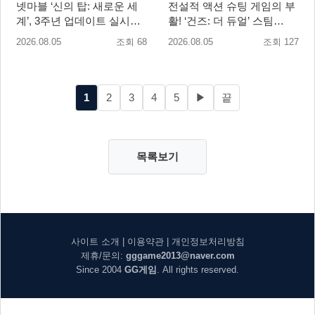
넷마블 ‘신의 탑: 새로운 세
전설적 액션 슈팅 게임의 부
계’, 3주년 업데이트 실시…
활! ‘건즈: 더 듀얼’ 스팀
신규 가주 ‘연 이랑’ 등장
(Steam) 8월 14일 정식 오픈
2026.08.05
조회 68
2026.08.05
조회 127
1
2
3
4
5
▶
끝
목록보기
사이트 소개
|
이용약관
|
개인정보처리방침
제휴/문의:
gggame2013@naver.com
Since 2004
GG게임
. All rights reserved.