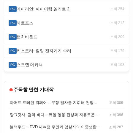
에이리언: 파이어팀 엘리트 2
조회 254
PC
테로포즈
조회 212
PC
랜치바운드
조회 209
PC
리스토리: 힐링 전자기기 수리
조회 179
PC
스크랩 메카닉
조회 193
PC
🔥
주목할 만한 기대작
아머드 트레인 워페어 – 무장 열차를 지휘해 전장을 돌파하는 생존 전투 게임
조회 309
랑그릿사: 검의 바다 – 듀얼 영웅 편성과 자유로운 탐험을 결합한 판타지 전략 RPG
조회 396
블랙우드 – DVD 대여점 주인과 암살자의 이중생활을 그린 3인칭 액션 스릴러 게임
조회 287