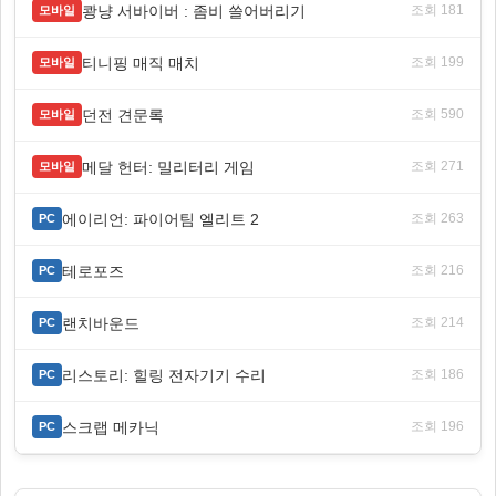
쾅냥 서바이버 : 좀비 쓸어버리기
조회 181
모바일
티니핑 매직 매치
조회 199
모바일
던전 견문록
조회 590
모바일
메달 헌터: 밀리터리 게임
조회 271
모바일
에이리언: 파이어팀 엘리트 2
조회 263
PC
테로포즈
조회 216
PC
랜치바운드
조회 214
PC
리스토리: 힐링 전자기기 수리
조회 186
PC
스크랩 메카닉
조회 196
PC