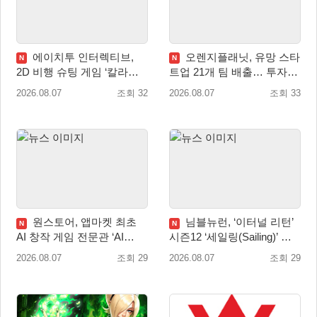
에이치투 인터렉티브,
오렌지플래닛, 유망 스타
N
N
2D 비행 슈팅 게임 ‘칼라드
트업 21개 팀 배출… 투자유
리우스2/다크 엘레멘트’ 올
치∙매출성장 성과 눈길
2026.08.07
조회 32
2026.08.07
조회 33
겨울 전 세계 출시 예정
원스토어, 앱마켓 최초
님블뉴런, ‘이터널 리턴’
N
N
AI 창작 게임 전문관 ‘AI
시즌12 ‘세일링(Sailing)’ 프
Games’ 오픈
리시즌 시작
2026.08.07
조회 29
2026.08.07
조회 29