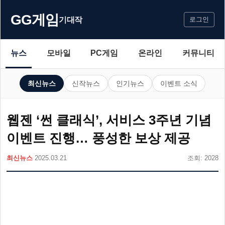
GG게임
기대작
로그인
뉴스
모바일
PC게임
온라인
커뮤니티
최신뉴스
신작뉴스
인기뉴스
이벤트 소식
웹젠 ‘썬 클래식’, 서비스 3주년 기념
이벤트 진행… 풍성한 보상 제공
최신뉴스
2025.03.21
조회: 2028