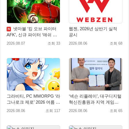
넷마블 ‘킹 오브 파이터
웹젠, 2026년 상반기 실적
N
AFK’, 신규 파이터 ‘애쉬 크
공시
림존’ 업데이트
2026.08.07
조회 33
2026.08.06
조회 68
그라비티, PC MMORPG ‘라
‘넥슨 리플레이’, 대구디지털
그나로크 제로’ 2026 여름 프
혁신진흥원과 지역 게임산
로모션 진행!
업 육성 위한 업무협약 체결
2026.08.06
조회 117
2026.08.06
조회 65