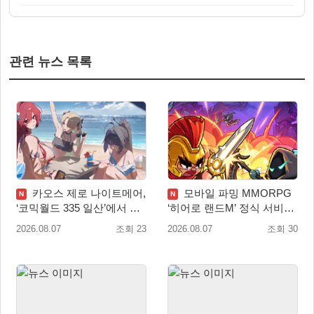
관련 뉴스 목록
카오스 제로 나이트메어,
모바일 파밍 MMORPG
N
N
‘코믹월드 335 일산’에서 이
‘히어로 랜드M’ 정식 서비스
용자 소통 예고
돌입
2026.08.07
조회 23
2026.08.07
조회 30