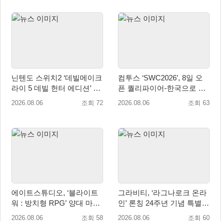
닌텐도 스위치2 ‘데빌메이크
컴투스 ‘SWC2026’, 8일 오
라이 5 데빌 헌터 에디션’ 패
픈 퀄리파이어-한국으로 시
키지 제품 8월 7일 예약판매
즌 개막!
2026.08.06
조회 72
2026.08.06
조회 63
개시
에이트스튜디오, ‘블라이트
그라비티, ‘라그나로크 온라
워 : 방치형 RPG’ 양대 마켓
인’ 론칭 24주년 기념 특별
인기 순위 1위 달성
감사 축제 실시!
2026.08.06
조회 58
2026.08.06
조회 60