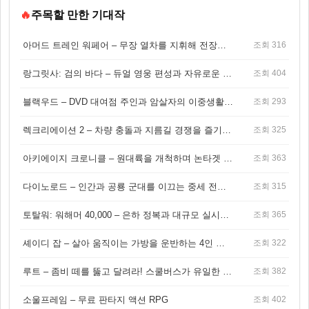
🔥
주목할 만한 기대작
아머드 트레인 워페어 – 무장 열차를 지휘해 전장을 돌파하는 생존 전투 게임
조회 316
랑그릿사: 검의 바다 – 듀얼 영웅 편성과 자유로운 탐험을 결합한 판타지 전략 RPG
조회 404
블랙우드 – DVD 대여점 주인과 암살자의 이중생활을 그린 3인칭 액션 스릴러 게임
조회 293
렉크리에이션 2 – 차량 충돌과 지름길 경쟁을 즐기는 오픈월드 아케이드 레이싱 게임
조회 325
아키에이지 크로니클 – 원대륙을 개척하며 논타겟 전투를 즐기는 오픈월드 MMORPG
조회 363
다이노로드 – 인간과 공룡 군대를 이끄는 중세 전략 액션 RPG
조회 315
토탈워: 워해머 40,000 – 은하 정복과 대규모 실시간 전투가 결합된 전략 게임!
조회 365
셰이디 잡 – 살아 움직이는 가방을 운반하는 4인 협동 물리 어드벤처 게임
조회 322
루트 – 좀비 떼를 뚫고 달려라! 스쿨버스가 유일한 집이 되는 4인 협동 생존 게임
조회 382
소울프레임 – 무료 판타지 액션 RPG
조회 402