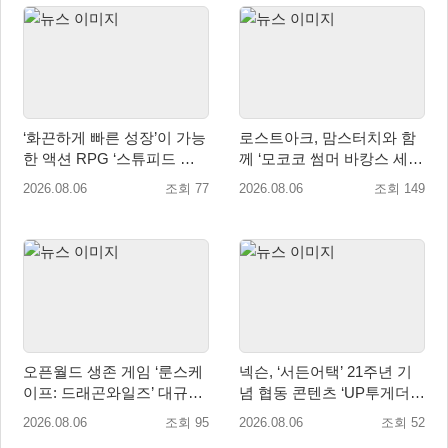
‘화끈하게 빠른 성장’이 가능
로스트아크, 맘스터치와 함
한 액션 RPG ‘스튜피드 네
께 ‘모코코 썸머 바캉스 세
버 다이즈’ 패키지판 예약판
트’ 출시
2026.08.06
조회 77
2026.08.06
조회 149
매 개시
오픈월드 생존 게임 ‘룬스케
넥슨, ‘서든어택’ 21주년 기
이프: 드래곤와일즈’ 대규모
념 협동 콘텐츠 ‘UP투게더’
유저 편의성 개선 및 사이드
업데이트
2026.08.06
조회 95
2026.08.06
조회 52
퀘스트 업데이트