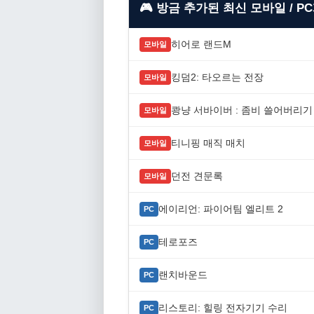
🎮 방금 추가된 최신 모바일 / P
히어로 랜드M
모바일
킹덤2: 타오르는 전장
모바일
쾅냥 서바이버 : 좀비 쓸어버리기
모바일
티니핑 매직 매치
모바일
던전 견문록
모바일
에이리언: 파이어팀 엘리트 2
PC
테로포즈
PC
랜치바운드
PC
리스토리: 힐링 전자기기 수리
PC