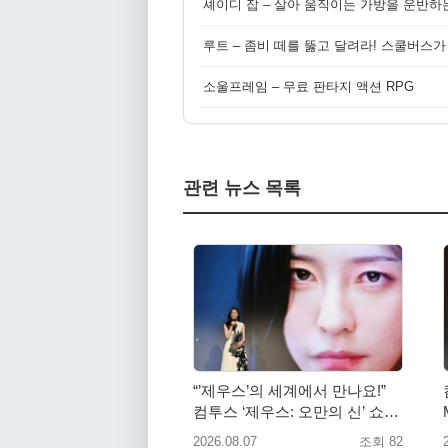
셰이디 잡 – 살아 움직이는 가방을 운반하
루트 – 좀비 떼를 뚫고 달려라! 스쿨버스가
소울프레임 – 무료 판타지 액션 RPG
관련 뉴스 목록
“’제우스’의 세계에서 만나요!”
컴투스 ‘제우스: 오만의 신’ 쇼케
이스 찾은 배우 박지현
2026.08.07
조회 82