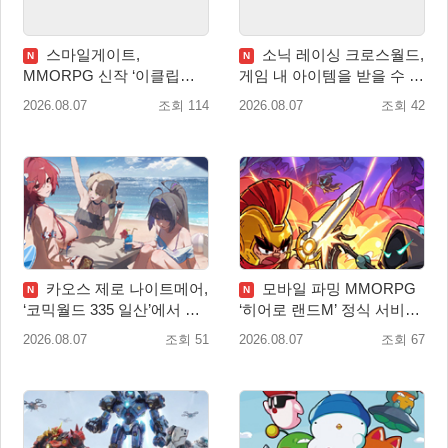
스마일게이트,
소닉 레이싱 크로스월드,
N
N
MMORPG 신작 ‘이클립스:
게임 내 아이템을 받을 수 있
더 어웨이크닝’ 9월 10일 론
는 ‘레전드 대회 라운드 7’ 개
2026.08.07
조회 114
2026.08.07
조회 42
칭!
최!
카오스 제로 나이트메어,
모바일 파밍 MMORPG
N
N
‘코믹월드 335 일산’에서 이
‘히어로 랜드M’ 정식 서비스
용자 소통 예고
돌입
2026.08.07
조회 51
2026.08.07
조회 67