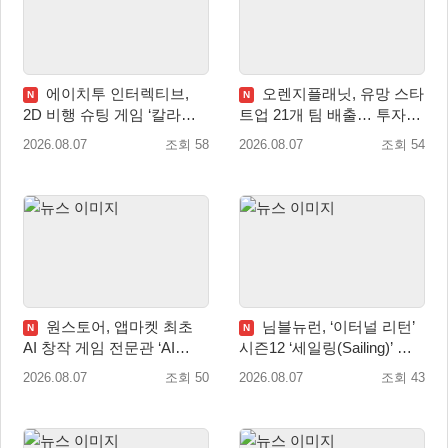
에이치투 인터렉티브,
오렌지플래닛, 유망 스타
N
N
2D 비행 슈팅 게임 ‘칼라드
트업 21개 팀 배출… 투자유
리우스2/다크 엘레멘트’ 올
치∙매출성장 성과 눈길
2026.08.07
조회 58
2026.08.07
조회 54
겨울 전 세계 출시 예정
원스토어, 앱마켓 최초
님블뉴런, ‘이터널 리턴’
N
N
AI 창작 게임 전문관 ‘AI
시즌12 ‘세일링(Sailing)’ 프
Games’ 오픈
리시즌 시작
2026.08.07
조회 50
2026.08.07
조회 43