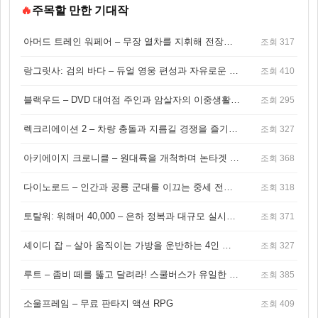
🔥
주목할 만한 기대작
아머드 트레인 워페어 – 무장 열차를 지휘해 전장을 돌파하는 생존 전투 게임
조회 317
랑그릿사: 검의 바다 – 듀얼 영웅 편성과 자유로운 탐험을 결합한 판타지 전략 RPG
조회 410
블랙우드 – DVD 대여점 주인과 암살자의 이중생활을 그린 3인칭 액션 스릴러 게임
조회 295
렉크리에이션 2 – 차량 충돌과 지름길 경쟁을 즐기는 오픈월드 아케이드 레이싱 게임
조회 327
아키에이지 크로니클 – 원대륙을 개척하며 논타겟 전투를 즐기는 오픈월드 MMORPG
조회 368
다이노로드 – 인간과 공룡 군대를 이끄는 중세 전략 액션 RPG
조회 318
토탈워: 워해머 40,000 – 은하 정복과 대규모 실시간 전투가 결합된 전략 게임!
조회 371
셰이디 잡 – 살아 움직이는 가방을 운반하는 4인 협동 물리 어드벤처 게임
조회 327
루트 – 좀비 떼를 뚫고 달려라! 스쿨버스가 유일한 집이 되는 4인 협동 생존 게임
조회 385
소울프레임 – 무료 판타지 액션 RPG
조회 409