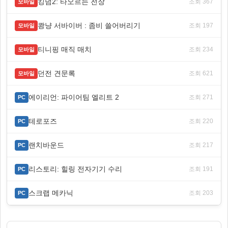
킹덤2: 타오르는 전장
조회 367
모바일
쾅냥 서바이버 : 좀비 쓸어버리기
조회 197
모바일
티니핑 매직 매치
조회 234
모바일
던전 견문록
조회 621
모바일
에이리언: 파이어팀 엘리트 2
조회 271
PC
테로포즈
조회 220
PC
랜치바운드
조회 217
PC
리스토리: 힐링 전자기기 수리
조회 191
PC
스크랩 메카닉
조회 203
PC