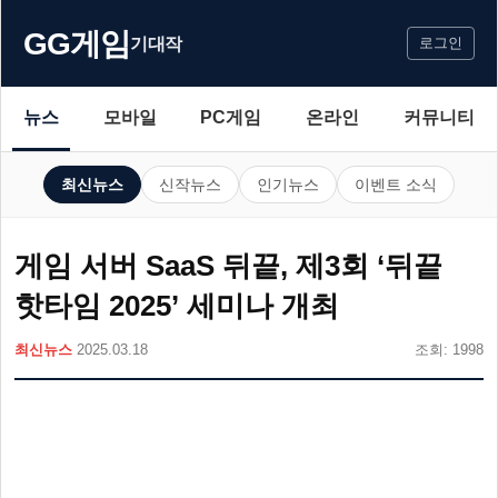
GG게임
기대작
로그인
뉴스
모바일
PC게임
온라인
커뮤니티
최신뉴스
신작뉴스
인기뉴스
이벤트 소식
게임 서버 SaaS 뒤끝, 제3회 ‘뒤끝
핫타임 2025’ 세미나 개최
최신뉴스
2025.03.18
조회: 1998