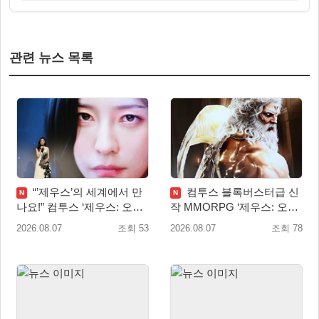
관련 뉴스 목록
“’제우스’의 세계에서 만
컴투스 블록버스터급 신
N
N
나요!” 컴투스 ‘제우스: 오만
작 MMORPG ‘제우스: 오만
의 신’ 쇼케이스 찾은 배우
의 신’, 8월 26일 출시!
2026.08.07
조회 53
2026.08.07
조회 78
박지현