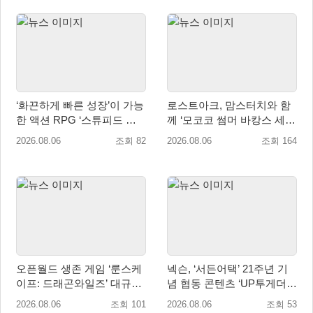
‘화끈하게 빠른 성장’이 가능
로스트아크, 맘스터치와 함
한 액션 RPG ‘스튜피드 네
께 ‘모코코 썸머 바캉스 세
버 다이즈’ 패키지판 예약판
트’ 출시
2026.08.06
조회 82
2026.08.06
조회 164
매 개시
오픈월드 생존 게임 ‘룬스케
넥슨, ‘서든어택’ 21주년 기
이프: 드래곤와일즈’ 대규모
념 협동 콘텐츠 ‘UP투게더’
유저 편의성 개선 및 사이드
업데이트
2026.08.06
조회 101
2026.08.06
조회 53
퀘스트 업데이트