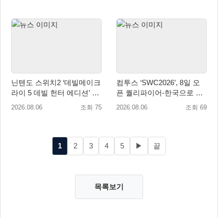
닌텐도 스위치2 ‘데빌메이크
컴투스 ‘SWC2026’, 8일 오
라이 5 데빌 헌터 에디션’ 패
픈 퀄리파이어-한국으로 시
키지 제품 8월 7일 예약판매
즌 개막!
2026.08.06
조회 75
2026.08.06
조회 69
개시
1
2
3
4
5
▶
끝
목록보기