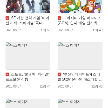
SF 기갑 전략 게임 ‘타이
그라비티 게임 어라이즈
N
N
탄 러쉬: 서바이벌’ 국내 정
(GGA), 인디 게임 전시회
식 출시
‘도쿄 게임 던전 13’ 참가!
2026.08.07
조회 59
2026.08.07
조회 40
스토브, ‘쿨썸머, 빅세일’
‘부산인디커넥트페스티
N
N
프로모션 진행
벌 2026’ 온라인 페스티벌 개
막
2026.08.07
조회 44
2026.08.07
조회 46