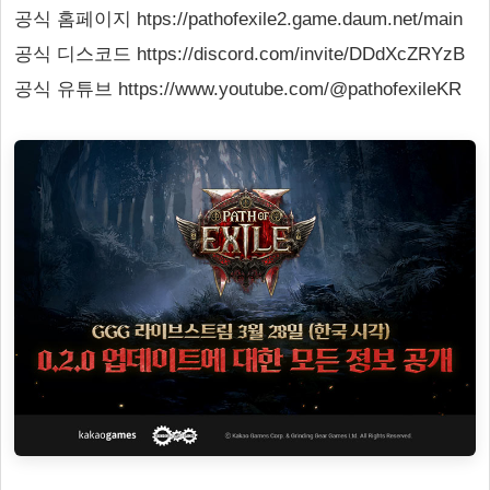
공식 홈페이지 htps://pathofexile2.game.daum.net/main
공식 디스코드 https://discord.com/invite/DDdXcZRYzB
공식 유튜브 https://www.youtube.com/@pathofexileKR