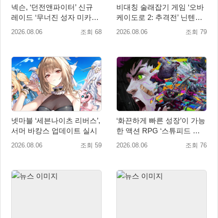
넥슨, ‘던전앤파이터’ 신규
비대칭 술래잡기 게임 ‘오바
레이드 ‘무너진 성자 미카엘
케이도로 2: 추격전’ 닌텐도
라’ 업데이트!
eShop 출시
2026.08.06
조회 68
2026.08.06
조회 79
넷마블 ‘세븐나이츠 리버스’,
‘화끈하게 빠른 성장’이 가능
서머 바캉스 업데이트 실시
한 액션 RPG ‘스튜피드 네
버 다이즈’ 패키지판 예약판
2026.08.06
조회 59
2026.08.06
조회 76
매 개시