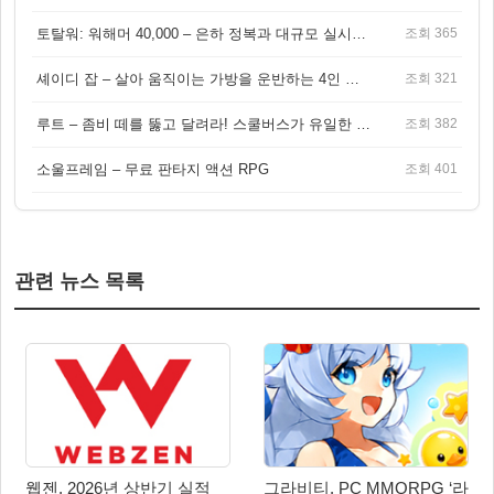
토탈워: 워해머 40,000 – 은하 정복과 대규모 실시간 전투가 결합된 전략 게임!
조회 365
셰이디 잡 – 살아 움직이는 가방을 운반하는 4인 협동 물리 어드벤처 게임
조회 321
루트 – 좀비 떼를 뚫고 달려라! 스쿨버스가 유일한 집이 되는 4인 협동 생존 게임
조회 382
소울프레임 – 무료 판타지 액션 RPG
조회 401
관련 뉴스 목록
웹젠, 2026년 상반기 실적
그라비티, PC MMORPG ‘라