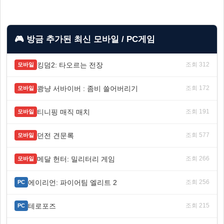
🎮 방금 추가된 최신 모바일 / PC게임
킹덤2: 타오르는 전장
조회 312
모바일
쾅냥 서바이버 : 좀비 쓸어버리기
조회 172
모바일
티니핑 매직 매치
조회 191
모바일
던전 견문록
조회 577
모바일
메달 헌터: 밀리터리 게임
조회 266
모바일
에이리언: 파이어팀 엘리트 2
조회 256
PC
테로포즈
조회 215
PC