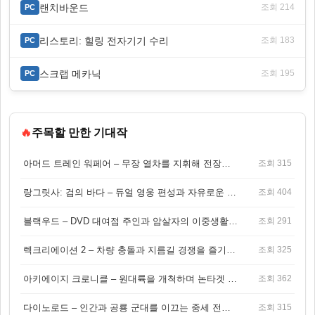
랜치바운드
조회 214
PC
리스토리: 힐링 전자기기 수리
조회 183
PC
스크랩 메카닉
조회 195
PC
🔥
주목할 만한 기대작
아머드 트레인 워페어 – 무장 열차를 지휘해 전장을 돌파하는 생존 전투 게임
조회 315
랑그릿사: 검의 바다 – 듀얼 영웅 편성과 자유로운 탐험을 결합한 판타지 전략 RPG
조회 404
블랙우드 – DVD 대여점 주인과 암살자의 이중생활을 그린 3인칭 액션 스릴러 게임
조회 291
렉크리에이션 2 – 차량 충돌과 지름길 경쟁을 즐기는 오픈월드 아케이드 레이싱 게임
조회 325
아키에이지 크로니클 – 원대륙을 개척하며 논타겟 전투를 즐기는 오픈월드 MMORPG
조회 362
다이노로드 – 인간과 공룡 군대를 이끄는 중세 전략 액션 RPG
조회 315