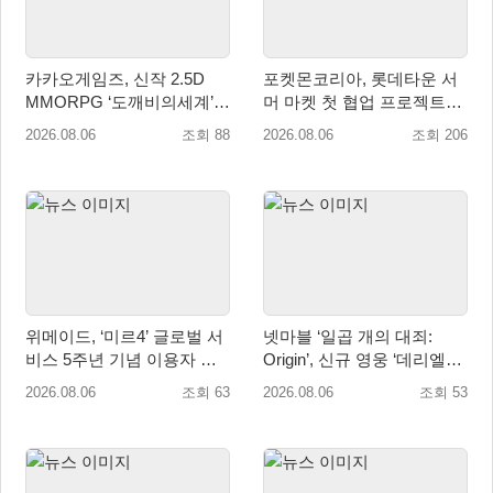
카카오게임즈, 신작 2.5D
포켓몬코리아, 롯데타운 서
MMORPG ‘도깨비의세계’
머 마켓 첫 협업 프로젝트
천만 배우 박지훈 광고 모델
‘포켓몬 별빛낙원’ 개최
2026.08.06
조회 88
2026.08.06
조회 206
발탁
위메이드, ‘미르4’ 글로벌 서
넷마블 ‘일곱 개의 대죄:
비스 5주년 기념 이용자 헌
Origin’, 신규 영웅 ‘데리엘리’
정 영상 공개
업데이트 실시
2026.08.06
조회 63
2026.08.06
조회 53