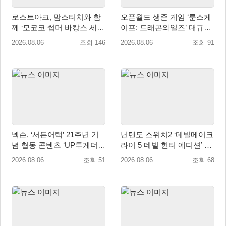
로스트아크, 맘스터치와 함
오픈월드 생존 게임 ‘룬스케
께 ‘모코코 썸머 바캉스 세
이프: 드래곤와일즈’ 대규모
트’ 출시
유저 편의성 개선 및 사이드
2026.08.06
조회 146
2026.08.06
조회 91
퀘스트 업데이트
넥슨, ‘서든어택’ 21주년 기
닌텐도 스위치2 ‘데빌메이크
념 협동 콘텐츠 ‘UP투게더’
라이 5 데빌 헌터 에디션’ 패
업데이트
키지 제품 8월 7일 예약판매
2026.08.06
조회 51
2026.08.06
조회 68
개시