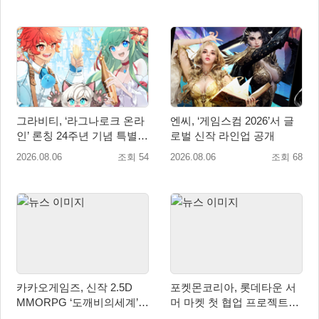
그라비티, ‘라그나로크 온라
엔씨, ‘게임스컴 2026’서 글
인’ 론칭 24주년 기념 특별
로벌 신작 라인업 공개
감사 축제 실시!
2026.08.06
조회 54
2026.08.06
조회 68
카카오게임즈, 신작 2.5D
포켓몬코리아, 롯데타운 서
MMORPG ‘도깨비의세계’
머 마켓 첫 협업 프로젝트
천만 배우 박지훈 광고 모델
‘포켓몬 별빛낙원’ 개최