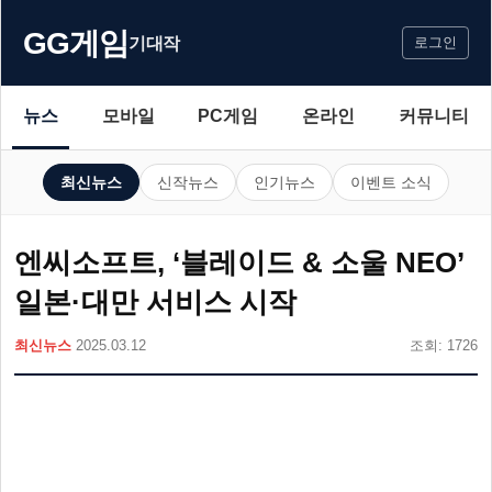
GG게임
기대작
로그인
뉴스
모바일
PC게임
온라인
커뮤니티
최신뉴스
신작뉴스
인기뉴스
이벤트 소식
엔씨소프트, ‘블레이드 & 소울 NEO’
일본·대만 서비스 시작
최신뉴스
2025.03.12
조회: 1726