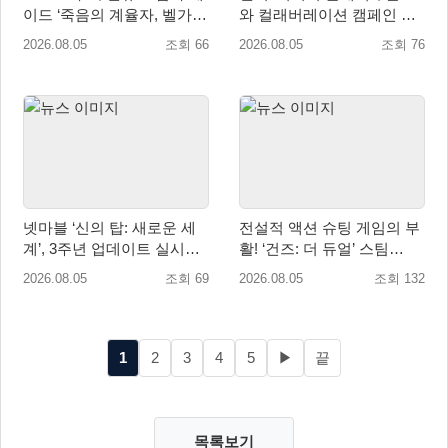
이드 ‘죽음의 계율자, 벨가르
와 컬래버레이션 캠페인 진
딘’ 업데이트
행
2026.08.05
조회 66
2026.08.05
조회 76
넷마블 ‘신의 탑: 새로운 세
전설적 액션 슈팅 게임의 부
계’, 3주년 업데이트 실시…
활! ‘건즈: 더 듀얼’ 스팀
신규 가주 ‘연 이랑’ 등장
(Steam) 8월 14일 정식 오픈
2026.08.05
조회 69
2026.08.05
조회 132
1
2
3
4
5
▶
끝
목록보기