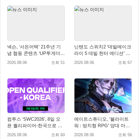
넥슨, ‘서든어택’ 21주년 기
닌텐도 스위치2 ‘데빌메이크
념 협동 콘텐츠 ‘UP투게더’
라이 5 데빌 헌터 에디션’ 패
업데이트
키지 제품 8월 7일 예약판매
2026.08.06
조회 51
2026.08.06
조회 67
개시
컴투스 ‘SWC2026’, 8일 오
에이트스튜디오, ‘블라이트
픈 퀄리파이어-한국으로 시
워 : 방치형 RPG’ 양대 마켓
즌 개막!
인기 순위 1위 달성
2026.08.06
조회 60
2026.08.06
조회 56