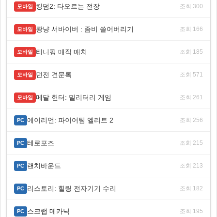
킹덤2: 타오르는 전장
조회 300
모바일
쾅냥 서바이버 : 좀비 쓸어버리기
조회 166
모바일
티니핑 매직 매치
조회 185
모바일
던전 견문록
조회 571
모바일
메달 헌터: 밀리터리 게임
조회 261
모바일
에이리언: 파이어팀 엘리트 2
조회 256
PC
테로포즈
조회 215
PC
랜치바운드
조회 213
PC
리스토리: 힐링 전자기기 수리
조회 182
PC
스크랩 메카닉
조회 195
PC