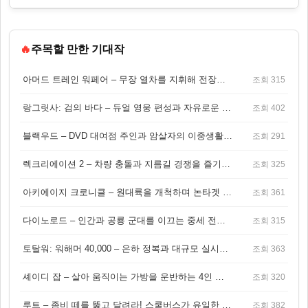
🔥
주목할 만한 기대작
아머드 트레인 워페어 – 무장 열차를 지휘해 전장을 돌파하는 생존 전투 게임
조회 315
랑그릿사: 검의 바다 – 듀얼 영웅 편성과 자유로운 탐험을 결합한 판타지 전략 RPG
조회 402
블랙우드 – DVD 대여점 주인과 암살자의 이중생활을 그린 3인칭 액션 스릴러 게임
조회 291
렉크리에이션 2 – 차량 충돌과 지름길 경쟁을 즐기는 오픈월드 아케이드 레이싱 게임
조회 325
아키에이지 크로니클 – 원대륙을 개척하며 논타겟 전투를 즐기는 오픈월드 MMORPG
조회 361
다이노로드 – 인간과 공룡 군대를 이끄는 중세 전략 액션 RPG
조회 315
토탈워: 워해머 40,000 – 은하 정복과 대규모 실시간 전투가 결합된 전략 게임!
조회 363
셰이디 잡 – 살아 움직이는 가방을 운반하는 4인 협동 물리 어드벤처 게임
조회 320
루트 – 좀비 떼를 뚫고 달려라! 스쿨버스가 유일한 집이 되는 4인 협동 생존 게임
조회 382