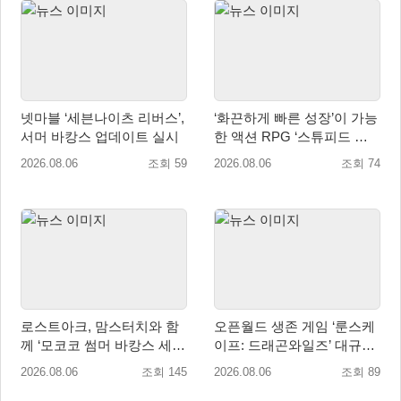
넷마블 ‘세븐나이츠 리버스’,
‘화끈하게 빠른 성장’이 가능
서머 바캉스 업데이트 실시
한 액션 RPG ‘스튜피드 네
버 다이즈’ 패키지판 예약판
2026.08.06
조회 59
2026.08.06
조회 74
매 개시
로스트아크, 맘스터치와 함
오픈월드 생존 게임 ‘룬스케
께 ‘모코코 썸머 바캉스 세
이프: 드래곤와일즈’ 대규모
트’ 출시
유저 편의성 개선 및 사이드
2026.08.06
조회 145
2026.08.06
조회 89
퀘스트 업데이트