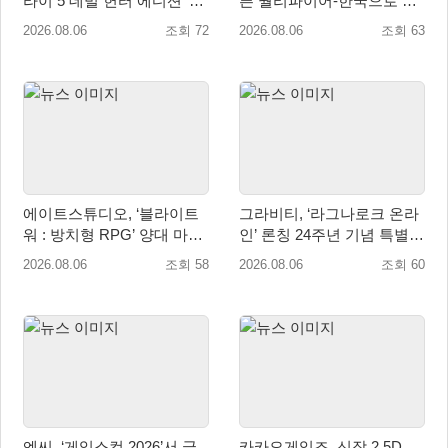
라이 5 데빌 헌터 에디션’ 패
픈 퀄리파이어-한국으로 시
키지 제품 8월 7일 예약판매
즌 개막!
2026.08.06
조회 72
2026.08.06
조회 63
개시
에이트스튜디오, ‘블라이트
그라비티, ‘라그나로크 온라
워 : 방치형 RPG’ 양대 마켓
인’ 론칭 24주년 기념 특별
인기 순위 1위 달성
감사 축제 실시!
2026.08.06
조회 58
2026.08.06
조회 60
엔씨, ‘게임스컴 2026’서 글
카카오게임즈, 신작 2.5D