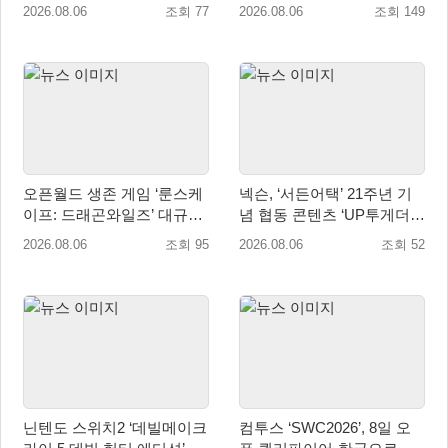
버 다이즈’ 패키지판 예약판
트’ 출시
2026.08.06
조회 77
2026.08.06
조회 149
매 개시
오픈월드 생존 게임 ‘룬스케
넥슨, ‘서든어택’ 21주년 기
이프: 드래곤와일즈’ 대규모
념 협동 콘텐츠 ‘UP투게더’
유저 편의성 개선 및 사이드
업데이트
2026.08.06
조회 95
2026.08.06
조회 52
퀘스트 업데이트
닌텐도 스위치2 ‘데빌메이크
컴투스 ‘SWC2026’, 8일 오