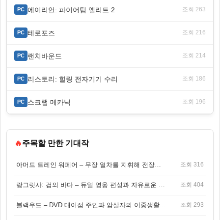
에이리언: 파이어팀 엘리트 2
조회 263
PC
테로포즈
조회 216
PC
랜치바운드
조회 214
PC
리스토리: 힐링 전자기기 수리
조회 186
PC
스크랩 메카닉
조회 196
PC
🔥
주목할 만한 기대작
아머드 트레인 워페어 – 무장 열차를 지휘해 전장을 돌파하는 생존 전투 게임
조회 316
랑그릿사: 검의 바다 – 듀얼 영웅 편성과 자유로운 탐험을 결합한 판타지 전략 RPG
조회 404
블랙우드 – DVD 대여점 주인과 암살자의 이중생활을 그린 3인칭 액션 스릴러 게임
조회 293