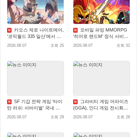
카오스 제로 나이트메어,
모바일 파밍 MMORPG
N
N
‘코믹월드 335 일산’에서 이
‘히어로 랜드M’ 정식 서비스
용자 소통 예고
돌입
2026.08.07
조회 25
2026.08.07
조회 32
SF 기갑 전략 게임 ‘타이
그라비티 게임 어라이즈
N
N
탄 러쉬: 서바이벌’ 국내 정
(GGA), 인디 게임 전시회
식 출시
‘도쿄 게임 던전 13’ 참가!
2026.08.07
조회 29
2026.08.07
조회 28