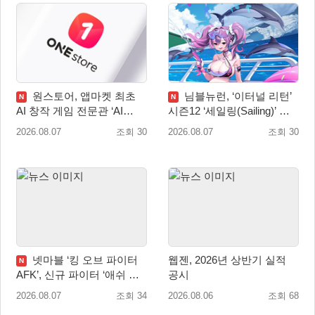
원스토어, 앱마켓 최초
님블뉴런, ‘이터널 리턴’
N
N
AI 창작 게임 전문관 ‘AI
시즌12 ‘세일링(Sailing)’ 프
Games’ 오픈
리시즌 시작
2026.08.07
조회 30
2026.08.07
조회 30
넷마블 ‘킹 오브 파이터
웹젠, 2026년 상반기 실적
N
AFK’, 신규 파이터 ‘애쉬 크
공시
림존’ 업데이트
2026.08.07
조회 34
2026.08.06
조회 68