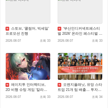
스토브, ‘쿨썸머, 빅세일’
‘부산인디커넥트페스티
N
N
프로모션 진행
벌 2026’ 온라인 페스티벌 개
막
2026.08.07
조회 33
2026.08.07
조회 33
에이치투 인터렉티브,
오렌지플래닛, 유망 스타
N
N
2D 비행 슈팅 게임 ‘칼라드
트업 21개 팀 배출… 투자유
리우스2/다크 엘레멘트’ 올
치∙매출성장 성과 눈길
2026.08.07
조회 33
2026.08.07
조회 34
겨울 전 세계 출시 예정