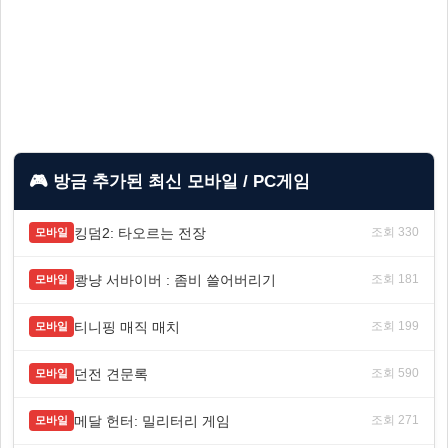
🎮 방금 추가된 최신 모바일 / PC게임
킹덤2: 타오르는 전장
조회 330
모바일
쾅냥 서바이버 : 좀비 쓸어버리기
조회 181
모바일
티니핑 매직 매치
조회 199
모바일
던전 견문록
조회 590
모바일
메달 헌터: 밀리터리 게임
조회 271
모바일