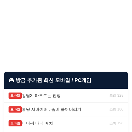
🎮 방금 추가된 최신 모바일 / PC게임
킹덤2: 타오르는 전장
조회 328
모바일
쾅냥 서바이버 : 좀비 쓸어버리기
조회 180
모바일
티니핑 매직 매치
조회 198
모바일