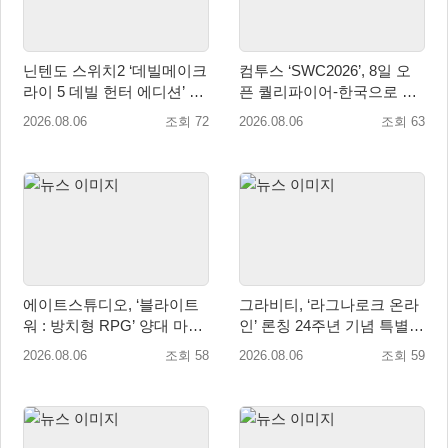
닌텐도 스위치2 ‘데빌메이크
컴투스 ‘SWC2026’, 8일 오
라이 5 데빌 헌터 에디션’ 패
픈 퀄리파이어-한국으로 시
키지 제품 8월 7일 예약판매
즌 개막!
2026.08.06
조회 72
2026.08.06
조회 63
개시
에이트스튜디오, ‘블라이트
그라비티, ‘라그나로크 온라
워 : 방치형 RPG’ 양대 마켓
인’ 론칭 24주년 기념 특별
인기 순위 1위 달성
감사 축제 실시!
2026.08.06
조회 58
2026.08.06
조회 59