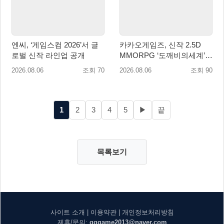
엔씨, ‘게임스컴 2026’서 글
카카오게임즈, 신작 2.5D
로벌 신작 라인업 공개
MMORPG ‘도깨비의세계’
천만 배우 박지훈 광고 모델
2026.08.06
조회 70
2026.08.06
조회 90
발탁
1
2
3
4
5
▶
끝
목록보기
사이트 소개
|
이용약관
|
개인정보처리방침
제휴/문의:
gggame2013@naver.com