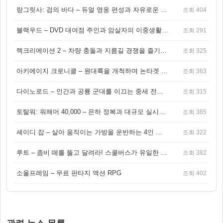
랑그릿사: 검의 바다 – 듀얼 영웅 편성과 자유로운 탐험을 결합한 판타지 전략 RPG
조회 404
블랙우드 – DVD 대여점 주인과 암살자의 이중생활을 그린 3인칭 액션 스릴러 게임
조회 291
렉크리에이션 2 – 차량 충돌과 지름길 경쟁을 즐기는 오픈월드 아케이드 레이싱 게임
조회 325
아키에이지 크로니클 – 원대륙을 개척하며 논타겟 전투를 즐기는 오픈월드 MMORPG
조회 363
다이노로드 – 인간과 공룡 군대를 이끄는 중세 전략 액션 RPG
조회 315
토탈워: 워해머 40,000 – 은하 정복과 대규모 실시간 전투가 결합된 전략 게임!
조회 365
셰이디 잡 – 살아 움직이는 가방을 운반하는 4인 협동 물리 어드벤처 게임
조회 322
루트 – 좀비 떼를 뚫고 달려라! 스쿨버스가 유일한 집이 되는 4인 협동 생존 게임
조회 382
소울프레임 – 무료 판타지 액션 RPG
조회 402