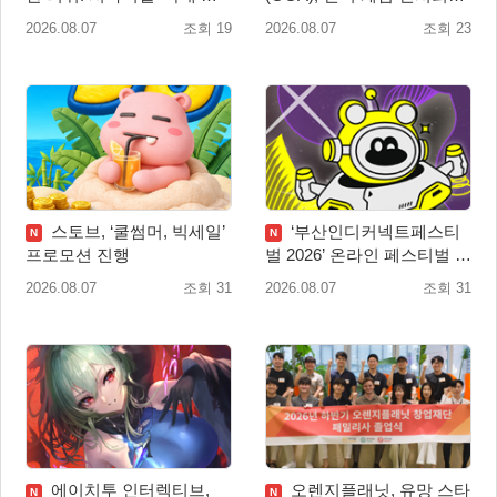
식 출시
‘도쿄 게임 던전 13’ 참가!
2026.08.07
조회 19
2026.08.07
조회 23
스토브, ‘쿨썸머, 빅세일’
‘부산인디커넥트페스티
N
N
프로모션 진행
벌 2026’ 온라인 페스티벌 개
막
2026.08.07
조회 31
2026.08.07
조회 31
에이치투 인터렉티브,
오렌지플래닛, 유망 스타
N
N