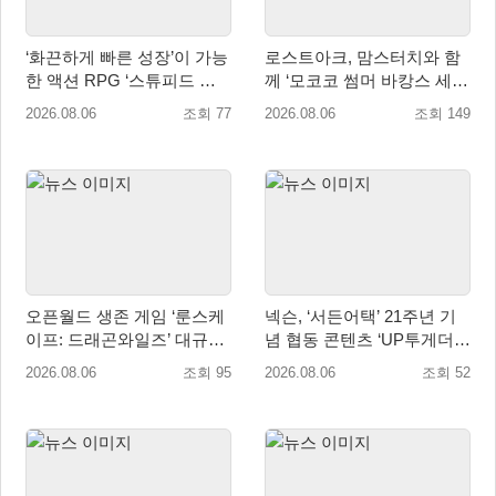
‘화끈하게 빠른 성장’이 가능
로스트아크, 맘스터치와 함
한 액션 RPG ‘스튜피드 네
께 ‘모코코 썸머 바캉스 세
버 다이즈’ 패키지판 예약판
트’ 출시
2026.08.06
조회 77
2026.08.06
조회 149
매 개시
오픈월드 생존 게임 ‘룬스케
넥슨, ‘서든어택’ 21주년 기
이프: 드래곤와일즈’ 대규모
념 협동 콘텐츠 ‘UP투게더’
유저 편의성 개선 및 사이드
업데이트
2026.08.06
조회 95
2026.08.06
조회 52
퀘스트 업데이트