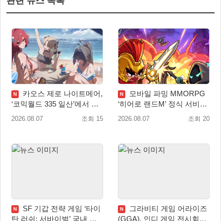
관련 뉴스 목록
카오스 제로 나이트메어,
모바일 파밍 MMORPG
N
N
‘코믹월드 335 일산’에서 이
‘히어로 랜드M’ 정식 서비스
용자 소통 예고
돌입
2026.08.07
조회 15
2026.08.07
조회 20
SF 기갑 전략 게임 ‘타이
그라비티 게임 어라이즈
N
N
탄 러쉬: 서바이벌’ 국내 정
(GGA), 인디 게임 전시회