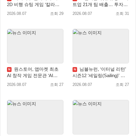
2D 비행 슈팅 게임 ‘칼라드
트업 21개 팀 배출… 투자유
리우스2/다크 엘레멘트’ 올
치∙매출성장 성과 눈길
2026.08.07
조회 29
2026.08.07
조회 31
겨울 전 세계 출시 예정
원스토어, 앱마켓 최초
님블뉴런, ‘이터널 리턴’
N
N
AI 창작 게임 전문관 ‘AI
시즌12 ‘세일링(Sailing)’ 프
Games’ 오픈
리시즌 시작
2026.08.07
조회 27
2026.08.07
조회 27