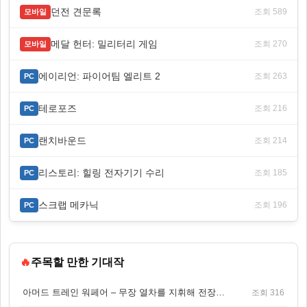
던전 견문록
조회 589
모바일
메달 헌터: 밀리터리 게임
조회 270
모바일
에이리언: 파이어팀 엘리트 2
조회 263
PC
테로포즈
조회 216
PC
랜치바운드
조회 214
PC
리스토리: 힐링 전자기기 수리
조회 185
PC
스크랩 메카닉
조회 196
PC
🔥
주목할 만한 기대작
아머드 트레인 워페어 – 무장 열차를 지휘해 전장을 돌파하는 생존 전투 게임
조회 316