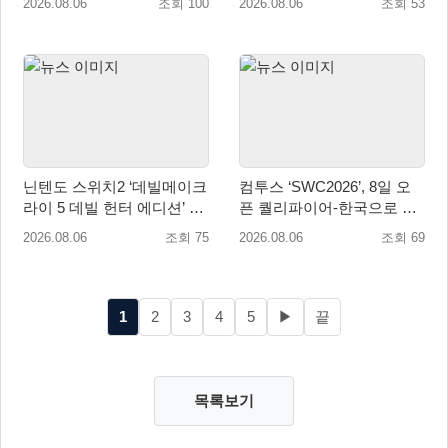
2026.08.06
조회 100
2026.08.06
조회 53
퀘스트 업데이트
닌텐도 스위치2 ‘데빌메이크
컴투스 ‘SWC2026’, 8일 오
라이 5 데빌 헌터 에디션’ 패
픈 퀄리파이어-한국으로 시
키지 제품 8월 7일 예약판매
즌 개막!
2026.08.06
조회 75
2026.08.06
조회 69
개시
1
2
3
4
5
▶
끝
목록보기