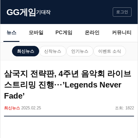
GG게임
기대작
로그인
뉴스
모바일
PC게임
온라인
커뮤니티
최신뉴스
신작뉴스
인기뉴스
이벤트 소식
삼국지 전략판, 4주년 음악회 라이브
스트리밍 진행···’Legends Never
Fade’
최신뉴스
2025.02.25
조회: 1822