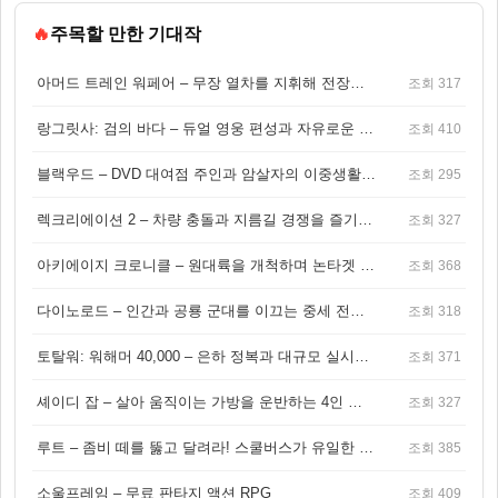
🔥
주목할 만한 기대작
아머드 트레인 워페어 – 무장 열차를 지휘해 전장을 돌파하는 생존 전투 게임
조회 317
랑그릿사: 검의 바다 – 듀얼 영웅 편성과 자유로운 탐험을 결합한 판타지 전략 RPG
조회 410
블랙우드 – DVD 대여점 주인과 암살자의 이중생활을 그린 3인칭 액션 스릴러 게임
조회 295
렉크리에이션 2 – 차량 충돌과 지름길 경쟁을 즐기는 오픈월드 아케이드 레이싱 게임
조회 327
아키에이지 크로니클 – 원대륙을 개척하며 논타겟 전투를 즐기는 오픈월드 MMORPG
조회 368
다이노로드 – 인간과 공룡 군대를 이끄는 중세 전략 액션 RPG
조회 318
토탈워: 워해머 40,000 – 은하 정복과 대규모 실시간 전투가 결합된 전략 게임!
조회 371
셰이디 잡 – 살아 움직이는 가방을 운반하는 4인 협동 물리 어드벤처 게임
조회 327
루트 – 좀비 떼를 뚫고 달려라! 스쿨버스가 유일한 집이 되는 4인 협동 생존 게임
조회 385
소울프레임 – 무료 판타지 액션 RPG
조회 409