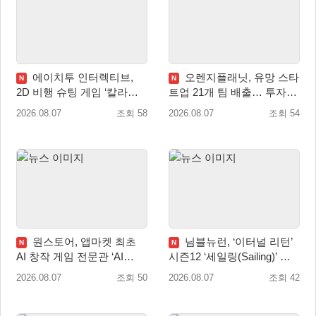
에이치투 인터렉티브,
오렌지플래닛, 유망 스타
N
N
2D 비행 슈팅 게임 ‘칼라드
트업 21개 팀 배출… 투자유
리우스2/다크 엘레멘트’ 올
치∙매출성장 성과 눈길
2026.08.07
조회 58
2026.08.07
조회 54
겨울 전 세계 출시 예정
원스토어, 앱마켓 최초
님블뉴런, ‘이터널 리턴’
N
N
AI 창작 게임 전문관 ‘AI
시즌12 ‘세일링(Sailing)’ 프
Games’ 오픈
리시즌 시작
2026.08.07
조회 50
2026.08.07
조회 42