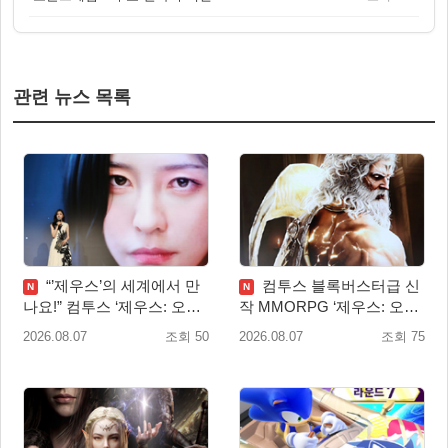
관련 뉴스 목록
“’제우스’의 세계에서 만
컴투스 블록버스터급 신
N
N
나요!” 컴투스 ‘제우스: 오만
작 MMORPG ‘제우스: 오만
의 신’ 쇼케이스 찾은 배우
의 신’, 8월 26일 출시!
2026.08.07
조회 50
2026.08.07
조회 75
박지현