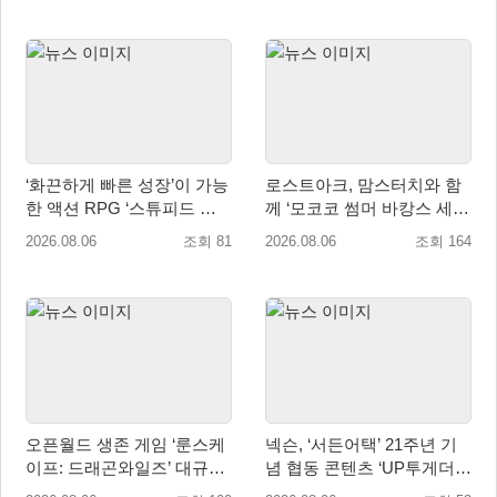
‘화끈하게 빠른 성장’이 가능
로스트아크, 맘스터치와 함
한 액션 RPG ‘스튜피드 네
께 ‘모코코 썸머 바캉스 세
버 다이즈’ 패키지판 예약판
트’ 출시
2026.08.06
조회 81
2026.08.06
조회 164
매 개시
오픈월드 생존 게임 ‘룬스케
넥슨, ‘서든어택’ 21주년 기
이프: 드래곤와일즈’ 대규모
념 협동 콘텐츠 ‘UP투게더’
유저 편의성 개선 및 사이드
업데이트