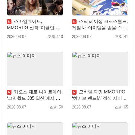
스마일게이트,
소닉 레이싱 크로스월드,
N
N
MMORPG 신작 ‘이클립스:
게임 내 아이템을 받을 수 있
더 어웨이크닝’ 9월 10일 론
는 ‘레전드 대회 라운드 7’ 개
2026.08.07
조회 110
2026.08.07
조회 41
칭!
최!
카오스 제로 나이트메어,
모바일 파밍 MMORPG
N
N
‘코믹월드 335 일산’에서 이
‘히어로 랜드M’ 정식 서비스
용자 소통 예고
돌입
2026.08.07
조회 50
2026.08.07
조회 65