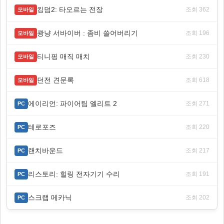
킹덤2: 타오르는 전장
조회 362
모바일
쾅냥 서바이버 : 좀비 쓸어버리기
조회 196
모바일
티니핑 매직 매치
조회 230
모바일
던전 견문록
조회 618
모바일
에이리언: 파이어팀 엘리트 2
조회 271
PC
테로포즈
조회 220
PC
랜치바운드
조회 217
PC
리스토리: 힐링 전자기기 수리
조회 191
PC
스크랩 메카닉
조회 202
PC